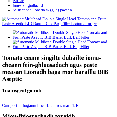
Bathar
Innealan giullachd
Seulachadh lìonadh & (gun) pacadh
Tomato ceann singilte dùbailte ioma-
cheann fèin-ghluasadach agus paste
measan Lìonadh baga mòr baraille BIB
Aseptic
Tuairisgeul goirid:
Cuir post-d thugainn
Luchdaich sìos mar PDF
Mion-fhiosrachadh toraidh