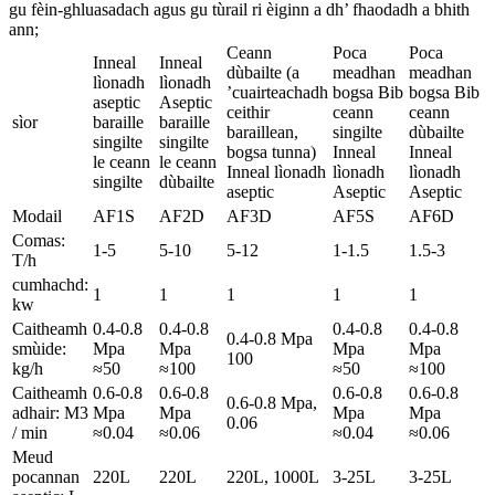
gu fèin-ghluasadach agus gu tùrail ri èiginn a dh’ fhaodadh a bhith
ann;
Ceann
Poca
Poca
Inneal
Inneal
dùbailte (a
meadhan
meadhan
lìonadh
lìonadh
’cuairteachadh
bogsa Bib
bogsa Bib
aseptic
Aseptic
ceithir
ceann
ceann
sìor
baraille
baraille
baraillean,
singilte
dùbailte
singilte
singilte
bogsa tunna)
Inneal
Inneal
le ceann
le ceann
Inneal lìonadh
lìonadh
lìonadh
singilte
dùbailte
aseptic
Aseptic
Aseptic
Modail
AF1S
AF2D
AF3D
AF5S
AF6D
Comas:
1-5
5-10
5-12
1-1.5
1.5-3
T/h
cumhachd:
1
1
1
1
1
kw
Caitheamh
0.4-0.8
0.4-0.8
0.4-0.8
0.4-0.8
0.4-0.8 Mpa
smùide:
Mpa
Mpa
Mpa
Mpa
100
kg/h
≈50
≈100
≈50
≈100
Caitheamh
0.6-0.8
0.6-0.8
0.6-0.8
0.6-0.8
0.6-0.8 Mpa,
adhair: M3
Mpa
Mpa
Mpa
Mpa
0.06
/ min
≈0.04
≈0.06
≈0.04
≈0.06
Meud
pocannan
220L
220L
220L, 1000L
3-25L
3-25L