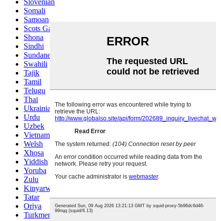
Slovenian
Somali
Samoan
Scots Gaelic
Shona
Sindhi
Sundanese
Swahili
Tajik
Tamil
Telugu
Thai
Ukrainian
Urdu
Uzbek
Vietnamese
Welsh
Xhosa
Yiddish
Yoruba
Zulu
Kinyarwanda
Tatar
Oriya
Turkmen