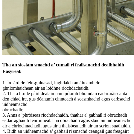
Tha an siostam smachd a’ cumail ri feallsanachd dealbhaidh
Easyreal:
1. Ìre àrd de fèin-ghluasad, lughdaich an àireamh de
ghnìomhaichean air an loidhne riochdachaidh.
2. Tha a h-uile pàirt dealain nam prìomh bhrandan eadar-nàiseanta
den chiad ìre, gus dèanamh cinnteach à seasmhachd agus earbsachd
uidheamachd
obrachadh;
3. Anns a 'phròiseas riochdachaidh, thathar a' gabhail ri obrachadh
eadar-aghaidh fear-inneal.Tha obrachadh agus staid an uidheamachd
air a chrìochnachadh agus air a thaisbeanadh air an scrion suathaidh.
4. Bidh an uidheamachd a’ gabhail ri smachd ceangail gus freagairt