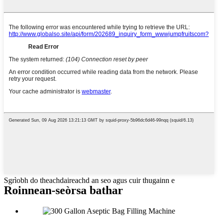
Sgrìobh do theachdaireachd an seo agus cuir thugainn e
Roinnean-seòrsa bathar