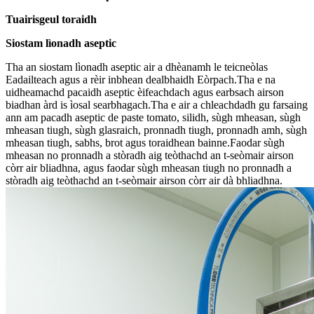
Tuairisgeul toraidh
Siostam lìonadh aseptic
Tha an siostam lìonadh aseptic air a dhèanamh le teicneòlas
Eadailteach agus a rèir inbhean dealbhaidh Eòrpach.Tha e na
uidheamachd pacaidh aseptic èifeachdach agus earbsach airson
biadhan àrd is ìosal searbhagach.Tha e air a chleachdadh gu farsaing
ann am pacadh aseptic de paste tomato, silidh, sùgh mheasan, sùgh
mheasan tiugh, sùgh glasraich, pronnadh tiugh, pronnadh amh, sùgh
mheasan tiugh, sabhs, brot agus toraidhean bainne.Faodar sùgh
mheasan no pronnadh a stòradh aig teòthachd an t-seòmair airson
còrr air bliadhna, agus faodar sùgh mheasan tiugh no pronnadh a
stòradh aig teòthachd an t-seòmair airson còrr air dà bhliadhna.