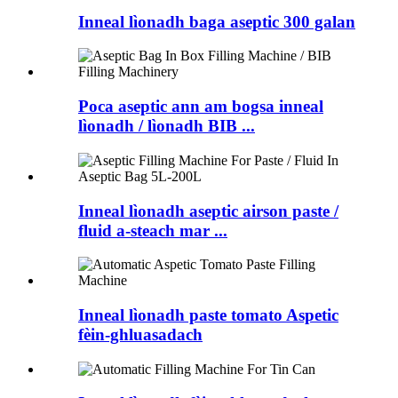
Inneal lìonadh baga aseptic 300 galan
Poca aseptic ann am bogsa inneal
lìonadh / lìonadh BIB ...
Inneal lìonadh aseptic airson paste /
fluid a-steach mar ...
Inneal lìonadh paste tomato Aspetic
fèin-ghluasadach