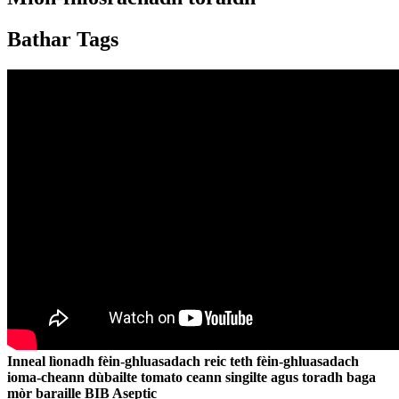
Bathar Tags
Inneal lìonadh fèin-ghluasadach reic teth fèin-ghluasadach
ioma-cheann dùbailte tomato ceann singilte agus toradh baga
mòr baraille BIB Aseptic