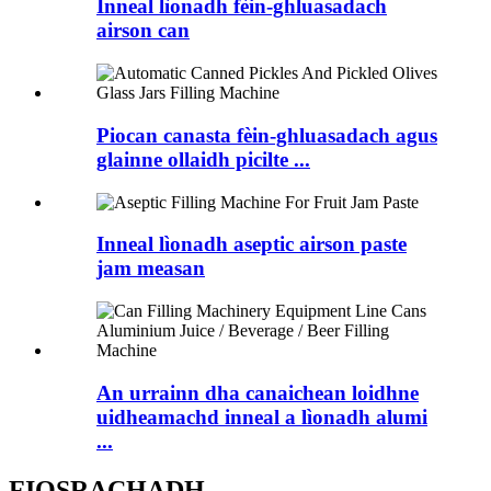
Inneal lìonadh fèin-ghluasadach
airson can
Piocan canasta fèin-ghluasadach agus
glainne ollaidh picilte ...
Inneal lìonadh aseptic airson paste
jam measan
An urrainn dha canaichean loidhne
uidheamachd inneal a lìonadh alumi
...
FIOSRACHADH