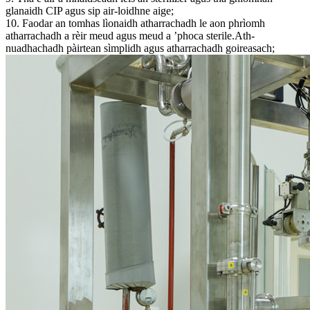
glanaidh CIP agus sip air-loidhne aige;
10. Faodar an tomhas lìonaidh atharrachadh le aon phrìomh
atharrachadh a rèir meud agus meud a ’phoca sterile.Ath-
nuadhachadh pàirtean sìmplidh agus atharrachadh goireasach;