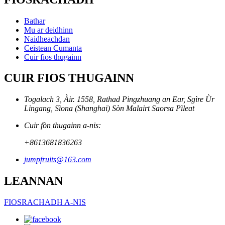
Bathar
Mu ar deidhinn
Naidheachdan
Ceistean Cumanta
Cuir fios thugainn
CUIR FIOS THUGAINN
Togalach 3, Àir. 1558, Rathad Pingzhuang an Ear, Sgìre Ùr
Lingang, Sìona (Shanghai) Sòn Malairt Saorsa Pìleat
Cuir fòn thugainn a-nis:
+8613681836263
jumpfruits@163.com
LEANNAN
FIOSRACHADH A-NIS