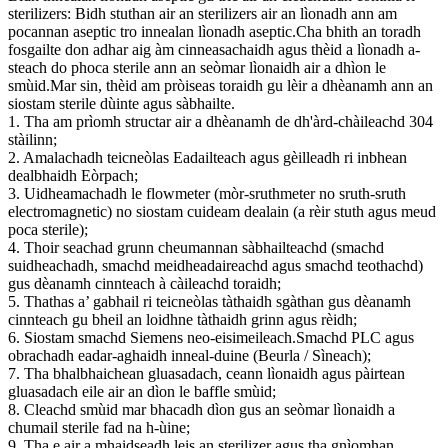
sterilizers: Bidh stuthan air an sterilizers air an lìonadh ann am
pocannan aseptic tro innealan lìonadh aseptic.Cha bhith an toradh
fosgailte don adhar aig àm cinneasachaidh agus thèid a lìonadh a-
steach do phoca sterile ann an seòmar lìonaidh air a dhìon le
smùid.Mar sin, thèid am pròiseas toraidh gu lèir a dhèanamh ann an
siostam sterile dùinte agus sàbhailte.
1. Tha am prìomh structar air a dhèanamh de dh'àrd-chàileachd 304
stàilinn;
2. Amalachadh teicneòlas Eadailteach agus gèilleadh ri inbhean
dealbhaidh Eòrpach;
3. Uidheamachadh le flowmeter (mòr-sruthmeter no sruth-sruth
electromagnetic) no siostam cuideam dealain (a rèir stuth agus meud
poca sterile);
4. Thoir seachad grunn cheumannan sàbhailteachd (smachd
suidheachadh, smachd meidheadaireachd agus smachd teothachd)
gus dèanamh cinnteach à càileachd toraidh;
5. Thathas a’ gabhail ri teicneòlas tàthaidh sgàthan gus dèanamh
cinnteach gu bheil an loidhne tàthaidh grinn agus rèidh;
6. Siostam smachd Siemens neo-eisimeileach.Smachd PLC agus
obrachadh eadar-aghaidh inneal-duine (Beurla / Sìneach);
7. Tha bhalbhaichean gluasadach, ceann lìonaidh agus pàirtean
gluasadach eile air an dìon le baffle smùid;
8. Cleachd smùid mar bhacadh dìon gus an seòmar lìonaidh a
chumail sterile fad na h-ùine;
9. Tha e air a mhaidseadh leis an sterilizer agus tha gnìomhan