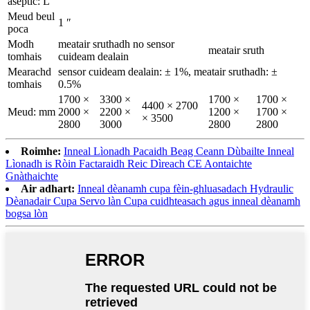
aseptic: L
Meud beul
1 ″
poca
Modh
meatair sruthadh no sensor
meatair sruth
tomhais
cuideam dealain
Mearachd
sensor cuideam dealain: ± 1%, meatair sruthadh: ±
tomhais
0.5%
1700 ×
3300 ×
1700 ×
1700 ×
4400 × 2700
Meud: mm
2000 ×
2200 ×
1200 ×
1700 ×
× 3500
2800
3000
2800
2800
Roimhe:
Inneal Lìonadh Pacaidh Beag Ceann Dùbailte Inneal
Lìonadh is Ròin Factaraidh Reic Dìreach CE Aontaichte
Gnàthaichte
Air adhart:
Inneal dèanamh cupa fèin-ghluasadach Hydraulic
Dèanadair Cupa Servo làn Cupa cuidhteasach agus inneal dèanamh
bogsa lòn