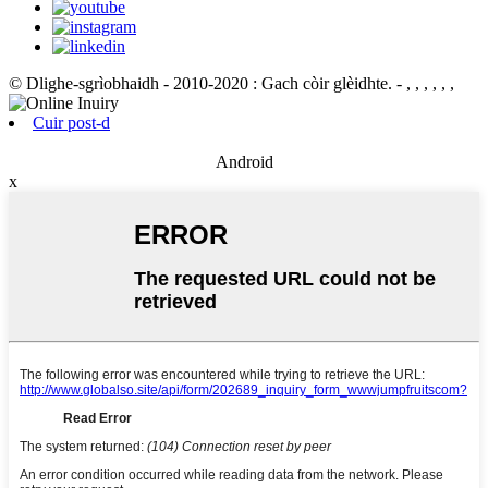
© Dlighe-sgrìobhaidh - 2010-2020 : Gach còir glèidhte.
- , , , , , ,
Cuir post-d
Android
x