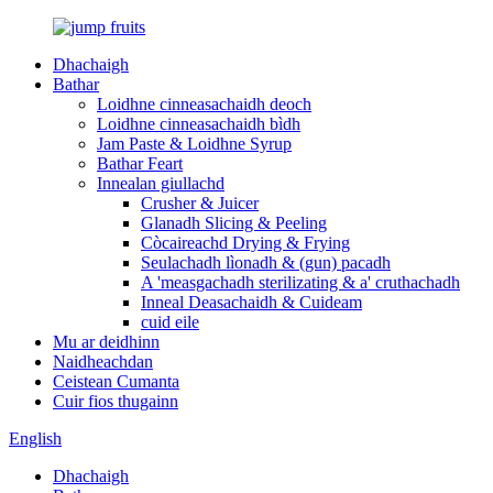
Dhachaigh
Bathar
Loidhne cinneasachaidh deoch
Loidhne cinneasachaidh bìdh
Jam Paste & Loidhne Syrup
Bathar Feart
Innealan giullachd
Crusher & Juicer
Glanadh Slicing & Peeling
Còcaireachd Drying & Frying
Seulachadh lìonadh & (gun) pacadh
A 'measgachadh sterilizating & a' cruthachadh
Inneal Deasachaidh & Cuideam
cuid eile
Mu ar deidhinn
Naidheachdan
Ceistean Cumanta
Cuir fios thugainn
English
Dhachaigh