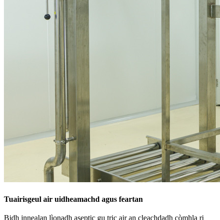
Tuairisgeul air uidheamachd agus feartan
Bidh innealan lìonadh aseptic gu tric air an cleachdadh còmhla ri