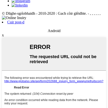
© Dlighe-sgrìobhaidh - 2010-2020 : Gach còir glèidhte.
- , , , , , ,
Cuir post-d
Android
x