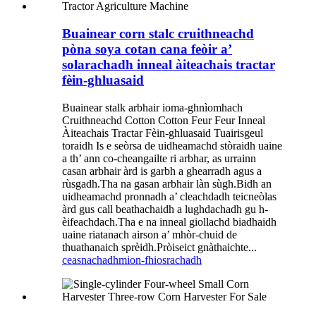
Buainear corn stalc cruithneachd
pòna soya cotan cana feòir a’
solarachadh inneal àiteachais tractar
fèin-ghluasaid
Buainear stalk arbhair ioma-ghnìomhach
Cruithneachd Cotton Cotton Feur Feur Inneal
Àiteachais Tractar Fèin-ghluasaid Tuairisgeul
toraidh Is e seòrsa de uidheamachd stòraidh uaine
a th’ ann co-cheangailte ri arbhar, as urrainn
casan arbhair àrd is garbh a ghearradh agus a
rùsgadh.Tha na gasan arbhair làn sùgh.Bidh an
uidheamachd pronnadh a’ cleachdadh teicneòlas
àrd gus call beathachaidh a lughdachadh gu h-
èifeachdach.Tha e na inneal giollachd biadhaidh
uaine riatanach airson a’ mhòr-chuid de
thuathanaich sprèidh.Pròiseict gnàthaichte...
ceasnachadh
mion-fhiosrachadh