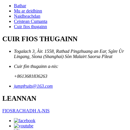
Bathar
Mu ar deidhinn
Naidheachdan
Ceistean Cumanta
Cuir fios thugainn
CUIR FIOS THUGAINN
Togalach 3, Àir. 1558, Rathad Pingzhuang an Ear, Sgìre Ùr
Lingang, Sìona (Shanghai) Sòn Malairt Saorsa Pìleat
Cuir fòn thugainn a-nis:
+8613681836263
jumpfruits@163.com
LEANNAN
FIOSRACHADH A-NIS