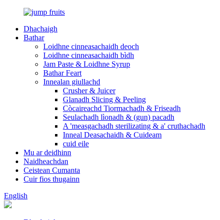
Dhachaigh
Bathar
Loidhne cinneasachaidh deoch
Loidhne cinneasachaidh bìdh
Jam Paste & Loidhne Syrup
Bathar Feart
Innealan giullachd
Crusher & Juicer
Glanadh Slicing & Peeling
Còcaireachd Tiormachadh & Friseadh
Seulachadh lìonadh & (gun) pacadh
A 'measgachadh sterilizating & a' cruthachadh
Inneal Deasachaidh & Cuideam
cuid eile
Mu ar deidhinn
Naidheachdan
Ceistean Cumanta
Cuir fios thugainn
English