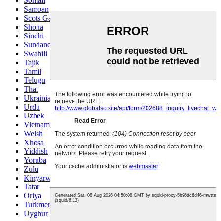
Somali
Samoan
Scots Gaelic
Shona
Sindhi
Sundanese
Swahili
Tajik
Tamil
Telugu
Thai
Ukrainian
Urdu
Uzbek
Vietnamese
Welsh
Xhosa
Yiddish
Yoruba
Zulu
Kinyarwanda
Tatar
Oriya
Turkmen
Uyghur