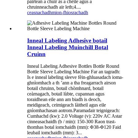
pàirtean a chuir às a chèile agus a
chruinneachadh air leth;4....
ceasnachadh
mion-fhiosrachadh
Inneal Labeling Adhesive botail
Inneal Labeling Muinchill Botal
Cruinn
Inneal Labeling Adhesive Bottles Bottle Round
Bottle Sleeve Labeling Machine Far an tagradh:
Is e inneal labeling sleeve fèin-ghluasadach ioma-
ghnìomhach a th ’ann a tha freagarrach airson
botail chruinn, botail chòmhnard, botail
ceàrnagach, botail lùbte, cupannan agus
toraidhean eile ann am biadh is deoch,
meidigeach, ceimigeach làitheil agus eile
gnìomhachasan aotrom.Paramadair teignigeach:
Cumhachd (kw): 2.0 Voltage (v): 220v AC Astar
cinneasachaidh (b / min): 150-300 Raon trast-
thomhas botal iomchaidh (mm): Φ38-Φ120 Faid
leubail iomchaidh (mm): 3...