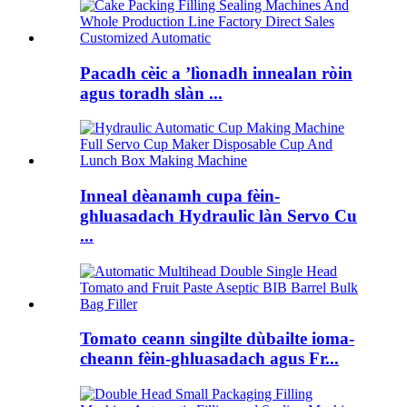
Pacadh cèic a ’lìonadh innealan ròin
agus toradh slàn ...
Inneal dèanamh cupa fèin-
ghluasadach Hydraulic làn Servo Cu
...
Tomato ceann singilte dùbailte ioma-
cheann fèin-ghluasadach agus Fr...