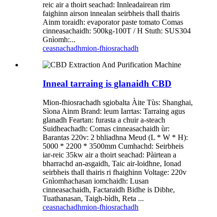
reic air a thoirt seachad: Innleadairean rim
faighinn airson innealan seirbheis thall thairis
Ainm toraidh: evaporator paste tomato Comas
cinneasachaidh: 500kg-100T / H Stuth: SUS304
Gnìomh:...
ceasnachadh
mion-fhiosrachadh
Inneal tarraing is glanaidh CBD
Mion-fhiosrachadh sgiobalta Àite Tùs: Shanghai,
Sìona Ainm Brand: leum Iarrtas: Tarraing agus
glanadh Feartan: furasta a chuir a-steach
Suidheachadh: Comas cinneasachaidh ùr:
Barantas 220v: 2 bhliadhna Meud (L * W * H):
5000 * 2200 * 3500mm Cumhachd: Seirbheis
iar-reic 35kw air a thoirt seachad: Pàirtean a
bharrachd an-asgaidh, Taic air-loidhne, Ionad
seirbheis thall thairis ri fhaighinn Voltage: 220v
Gnìomhachasan iomchaidh: Lusan
cinneasachaidh, Factaraidh Bidhe is Dibhe,
Tuathanasan, Taigh-bìdh, Reta ...
ceasnachadh
mion-fhiosrachadh