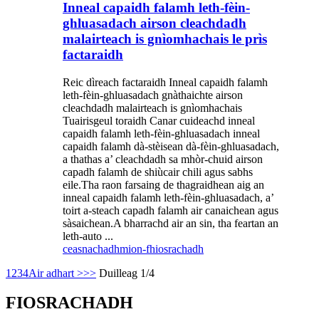
Inneal capaidh falamh leth-fèin-
ghluasadach airson cleachdadh
malairteach is gnìomhachais le prìs
factaraidh
Reic dìreach factaraidh Inneal capaidh falamh
leth-fèin-ghluasadach gnàthaichte airson
cleachdadh malairteach is gnìomhachais
Tuairisgeul toraidh Canar cuideachd inneal
capaidh falamh leth-fèin-ghluasadach inneal
capaidh falamh dà-stèisean dà-fèin-ghluasadach,
a thathas a’ cleachdadh sa mhòr-chuid airson
capadh falamh de shiùcair chili agus sabhs
eile.Tha raon farsaing de thagraidhean aig an
inneal capaidh falamh leth-fèin-ghluasadach, a’
toirt a-steach capadh falamh air canaichean agus
sàsaichean.A bharrachd air an sin, tha feartan an
leth-auto ...
ceasnachadh
mion-fhiosrachadh
1
2
3
4
Air adhart >
>>
Duilleag 1/4
FIOSRACHADH