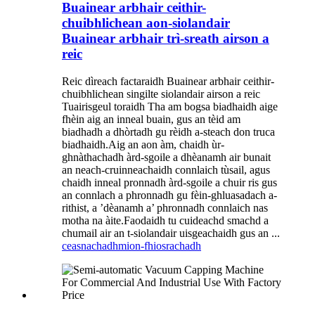
Buainear arbhair ceithir-
chuibhlichean aon-siolandair
Buainear arbhair trì-sreath airson a
reic
Reic dìreach factaraidh Buainear arbhair ceithir-
chuibhlichean singilte siolandair airson a reic
Tuairisgeul toraidh Tha am bogsa biadhaidh aige
fhèin aig an inneal buain, gus an tèid am
biadhadh a dhòrtadh gu rèidh a-steach don truca
biadhaidh.Aig an aon àm, chaidh ùr-
ghnàthachadh àrd-sgoile a dhèanamh air bunait
an neach-cruinneachaidh connlaich tùsail, agus
chaidh inneal pronnadh àrd-sgoile a chuir ris gus
an connlach a phronnadh gu fèin-ghluasadach a-
rithist, a ’dèanamh a’ phronnadh connlaich nas
motha na àite.Faodaidh tu cuideachd smachd a
chumail air an t-siolandair uisgeachaidh gus an ...
ceasnachadh
mion-fhiosrachadh