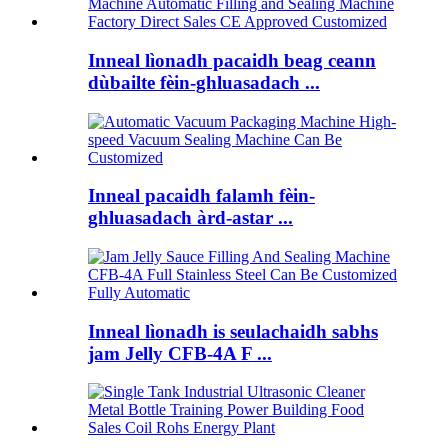
Inneal lìonadh pacaidh beag ceann
dùbailte fèin-ghluasadach ...
Inneal pacaidh falamh fèin-
ghluasadach àrd-astar ...
Inneal lìonadh is seulachaidh sabhs
jam Jelly CFB-4A F ...