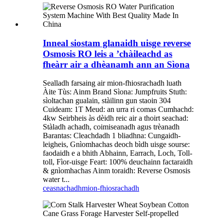
Inneal siostam glanaidh uisge reverse
Osmosis RO leis a ’chàileachd as
fheàrr air a dhèanamh ann an Sìona
Sealladh farsaing air mion-fhiosrachadh luath
Àite Tùs: Ainm Brand Sìona: Jumpfruits Stuth:
sìoltachan gualain, stàilinn gun staoin 304
Cuideam: 1T Meud: an urra ri comas Cumhachd:
4kw Seirbheis às dèidh reic air a thoirt seachad:
Stàladh achadh, coimiseanadh agus trèanadh
Barantas: Cleachdadh 1 bliadhna: Cungaidh-
leigheis, Gnìomhachas deoch bìdh uisge sourse:
faodaidh e a bhith Abhainn, Earrach, Loch, Toll-
toll, Fìor-uisge Feart: 100% deuchainn factaraidh
& gnìomhachas Ainm toraidh: Reverse Osmosis
water t...
ceasnachadh
mion-fhiosrachadh