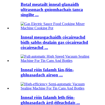
Botal meatailt inneal-glanaidh
ultrasonach gnìomhachais tanca
singilte ...
Inneal measgachaidh còcaireachd
bìdh sabhs dealain gas còcaireachd
còcaireachd ...
Inneal ròin falamh làn-fèin-
ghluasadach airson ...
Inneal ròin falamh leth-fèin-
ghluasadach àrd-èifeachdais ...