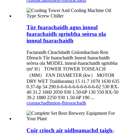
ceasnachadh
mion-fhiosrachadh
Tùr fuarachaidh agus inneal
fuarachaidh sgriubha seòrsa ola
inneal fuarachaidh
Factaraidh Cleachdadh Gnìomhachais Reic
Dìreach Tùr fuarachaidh Inneal fuarachaidh
seòrsa ola MODEL inneal-fuarachaidh sgriubha
(m³ H） TOWER TOWER TOISEACH
（MM） FAN DIAMETER (kw） MOTOR
DRY WET Traidiseanta) 15 11.7 1070 1630 635
0.37-6p 54 290.6-6-6-6-6-6-6-6-6-6-62 530 RX-
40 31.2 1660 2050 930 1.50-6P 130 550 RX-50
39.2 1880 2250 930 1.50-6P 190 ...
ceasnachadh
mion-fhiosrachadh
Cuir crìoch air uidheamachd taigh-