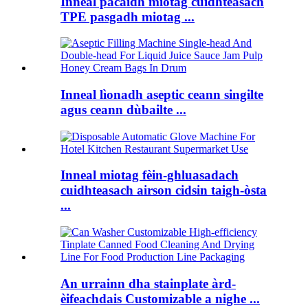
Inneal pacaidh miotag cuidhteasach
TPE pasgadh miotag ...
Inneal lìonadh aseptic ceann singilte
agus ceann dùbailte ...
Inneal miotag fèin-ghluasadach
cuidhteasach airson cidsin taigh-òsta
...
An urrainn dha stainplate àrd-
èifeachdais Customizable a nighe ...