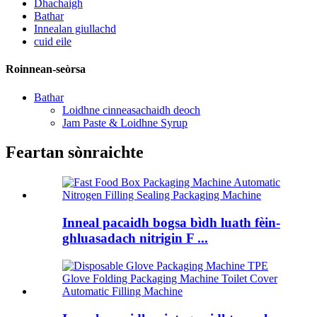
Dhachaigh
Bathar
Innealan giullachd
cuid eile
Roinnean-seòrsa
Bathar
Loidhne cinneasachaidh deoch
Jam Paste & Loidhne Syrup
Feartan sònraichte
Inneal pacaidh bogsa bìdh luath fèin-
ghluasadach nitrigin F ...