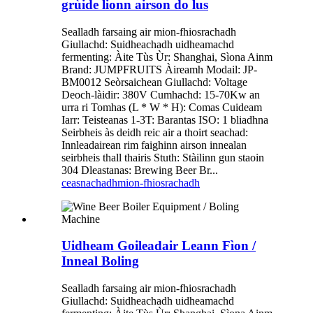
grùide lionn airson do lus
Sealladh farsaing air mion-fhiosrachadh
Giullachd: Suidheachadh uidheamachd
fermenting: Àite Tùs Ùr: Shanghai, Sìona Ainm
Brand: JUMPFRUITS Àireamh Modail: JP-
BM0012 Seòrsaichean Giullachd: Voltage
Deoch-làidir: 380V Cumhachd: 15-70Kw an
urra ri Tomhas (L * W * H): Comas Cuideam
Iarr: Teisteanas 1-3T: Barantas ISO: 1 bliadhna
Seirbheis às deidh reic air a thoirt seachad:
Innleadairean rim faighinn airson innealan
seirbheis thall thairis Stuth: Stàilinn gun staoin
304 Dleastanas: Brewing Beer Br...
ceasnachadh
mion-fhiosrachadh
Uidheam Goileadair Leann Fìon /
Inneal Boling
Sealladh farsaing air mion-fhiosrachadh
Giullachd: Suidheachadh uidheamachd