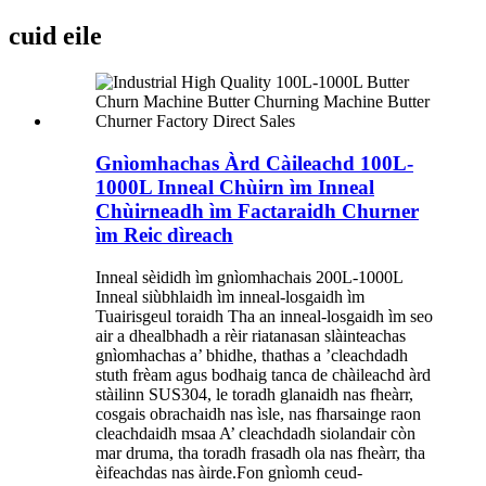
cuid eile
Gnìomhachas Àrd Càileachd 100L-
1000L Inneal Chùirn ìm Inneal
Chùirneadh ìm Factaraidh Churner
ìm Reic dìreach
Inneal sèididh ìm gnìomhachais 200L-1000L
Inneal siùbhlaidh ìm inneal-losgaidh ìm
Tuairisgeul toraidh Tha an inneal-losgaidh ìm seo
air a dhealbhadh a rèir riatanasan slàinteachas
gnìomhachas a’ bhidhe, thathas a ’cleachdadh
stuth frèam agus bodhaig tanca de chàileachd àrd
stàilinn SUS304, le toradh glanaidh nas fheàrr,
cosgais obrachaidh nas ìsle, nas fharsainge raon
cleachdaidh msaa A’ cleachdadh siolandair còn
mar druma, tha toradh frasadh ola nas fheàrr, tha
èifeachdas nas àirde.Fon gnìomh ceud-