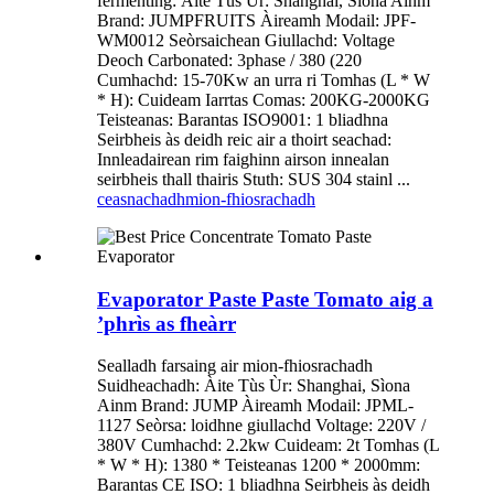
fermenting: Àite Tùs Ùr: Shanghai, Sìona Ainm
Brand: JUMPFRUITS Àireamh Modail: JPF-
WM0012 Seòrsaichean Giullachd: Voltage
Deoch Carbonated: 3phase / 380 (220
Cumhachd: 15-70Kw an urra ri Tomhas (L * W
* H): Cuideam Iarrtas Comas: 200KG-2000KG
Teisteanas: Barantas ISO9001: 1 bliadhna
Seirbheis às deidh reic air a thoirt seachad:
Innleadairean rim faighinn airson innealan
seirbheis thall thairis Stuth: SUS 304 stainl ...
ceasnachadh
mion-fhiosrachadh
Evaporator Paste Paste Tomato aig a
’phrìs as fheàrr
Sealladh farsaing air mion-fhiosrachadh
Suidheachadh: Àite Tùs Ùr: Shanghai, Sìona
Ainm Brand: JUMP Àireamh Modail: JPML-
1127 Seòrsa: loidhne giullachd Voltage: 220V /
380V Cumhachd: 2.2kw Cuideam: 2t Tomhas (L
* W * H): 1380 * Teisteanas 1200 * 2000mm:
Barantas CE ISO: 1 bliadhna Seirbheis às deidh