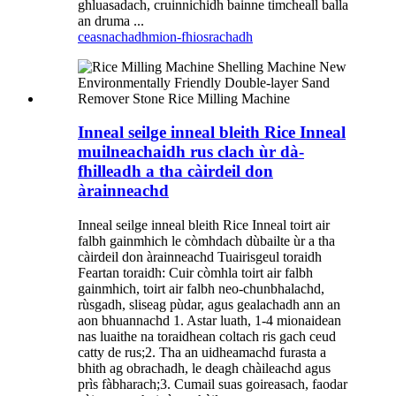
ghluasadach, cruinnichidh bainne timcheall balla
an druma ...
ceasnachadh
mion-fhiosrachadh
Inneal seilge inneal bleith Rice Inneal
muilneachaidh rus clach ùr dà-
fhilleadh a tha càirdeil don
àrainneachd
Inneal seilge inneal bleith Rice Inneal toirt air
falbh gainmhich le còmhdach dùbailte ùr a tha
càirdeil don àrainneachd Tuairisgeul toraidh
Feartan toraidh: Cuir còmhla toirt air falbh
gainmhich, toirt air falbh neo-chunbhalachd,
rùsgadh, sliseag pùdar, agus gealachadh ann an
aon bhuannachd 1. Astar luath, 1-4 mionaidean
nas luaithe na toraidhean coltach ris gach ceud
catty de rus;2. Tha an uidheamachd furasta a
bhith ag obrachadh, le deagh chàileachd agus
prìs fàbharach;3. Cumail suas goireasach, faodar