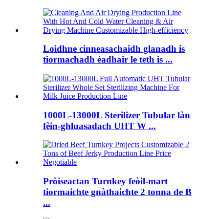
Loidhne cinneasachaidh glanadh is
tiormachadh èadhair le teth is ...
1000L-13000L Sterilizer Tubular làn
fèin-ghluasadach UHT W ...
Pròiseactan Turnkey feòil-mart
tiormaichte gnàthaichte 2 tonna de B
...