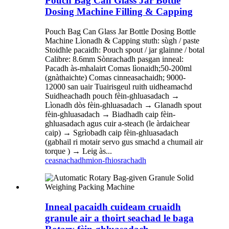
Pouch Bag Can Glass Jar Bottle
Dosing Machine Filling & Capping
Pouch Bag Can Glass Jar Bottle Dosing Bottle
Machine Lìonadh & Capping stuth: sùgh / paste
Stoidhle pacaidh: Pouch spout / jar glainne / botal
Calibre: 8.6mm Sònrachadh pasgan inneal:
Pacadh às-mhalairt Comas lìonaidh;50-200ml
(gnàthaichte) Comas cinneasachaidh; 9000-
12000 san uair Tuairisgeul ruith uidheamachd
Suidheachadh pouch fèin-ghluasadach →
Lìonadh dòs fèin-ghluasadach → Glanadh spout
fèin-ghluasadach → Biadhadh caip fèin-
ghluasadach agus cuir a-steach (le àrdaichear
caip) → Sgrìobadh caip fèin-ghluasadach
(gabhail ri motair servo gus smachd a chumail air
torque ) → Leig às...
ceasnachadh
mion-fhiosrachadh
Inneal pacaidh cuideam cruaidh
granule air a thoirt seachad le baga