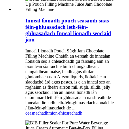
Inneal lìonadh pouch seasamh suas
fèin-ghluasadach leth-fèin-
ghluasadach Inneal lìonadh seoclaid
jam
Inneal Lìonadh Pouch Sùgh Jam Chocolate
Filling Machine Chaidh an t-sreath de innealan
lìonaidh seo a chleachdadh gu farsaing ann an
raointean sònraichte bùth-chungaidhean,
cungaidhean maise, biadh agus diofar
ghnìomhachasan.Airson liquids, lioftaichean
slaodachd àrd agus pastes, is e an inneal seo an
roghainn as fheàrr airson mil, sùgh, silidh, jelly
agus seoclaid.Tha an inneal lìonadh làn-
chòmhnard leth-fèin-ghluasadach na shreath de
innealan lìonadh leth-fèin-ghluasadach aonaichte
/ làn-fèin-ghluasadach de ...
ceasnachadh
mion-fhiosrachadh