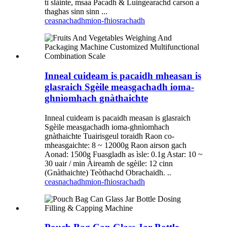
tì slàinte, msaa Pacadh & Luingearachd carson a
thaghas sinn sinn ...
ceasnachadh
mion-fhiosrachadh
Inneal cuideam is pacaidh mheasan is
glasraich Sgèile measgachadh ioma-
ghnìomhach gnàthaichte
Inneal cuideam is pacaidh measan is glasraich
Sgèile measgachadh ioma-ghnìomhach
gnàthaichte Tuairisgeul toraidh Raon co-
mheasgaichte: 8 ~ 12000g Raon airson gach
Aonad: 1500g Fuasgladh as ìsle: 0.1g Astar: 10 ~
30 uair / min Àireamh de sgèile: 12 cinn
(Gnàthaichte) Teòthachd Obrachaidh. ..
ceasnachadh
mion-fhiosrachadh