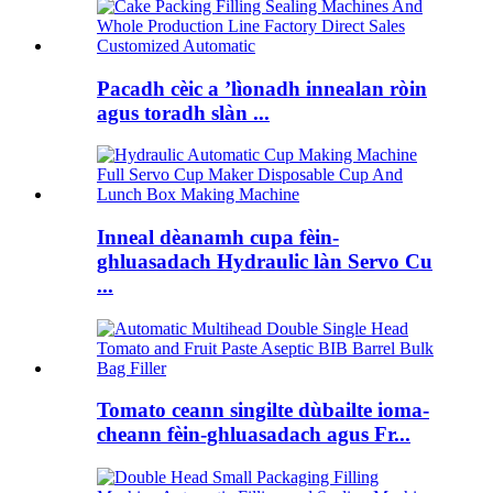
Pacadh cèic a ’lìonadh innealan ròin
agus toradh slàn ...
Inneal dèanamh cupa fèin-
ghluasadach Hydraulic làn Servo Cu
...
Tomato ceann singilte dùbailte ioma-
cheann fèin-ghluasadach agus Fr...