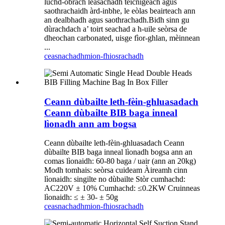
luchd-obrach leasachadh teicnigeach agus
saothrachaidh àrd-inbhe, le eòlas beairteach ann
an dealbhadh agus saothrachadh.Bidh sinn gu
dùrachdach a’ toirt seachad a h-uile seòrsa de
dheochan carbonated, uisge fìor-ghlan, mèinnean
...
ceasnachadh
mion-fhiosrachadh
Ceann dùbailte leth-fèin-ghluasadach
Ceann dùbailte BIB baga inneal
lìonadh ann am bogsa
Ceann dùbailte leth-fèin-ghluasadach Ceann
dùbailte BIB baga inneal lìonadh bogsa ann an
comas lìonaidh: 60-80 baga / uair (ann an 20kg)
Modh tomhais: seòrsa cuideam Àireamh cinn
lìonaidh: singilte no dùbailte Stòr cumhachd:
AC220V ± 10% Cumhachd: ≤0.2KW Cruinneas
lìonaidh: ≤ ± 30- ± 50g
ceasnachadh
mion-fhiosrachadh