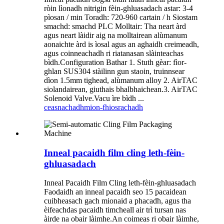
ròin lìonadh nitrigin fèin-ghluasadach astar: 3-4
pìosan / min Toradh: 720-960 cartain / h Siostam
smachd: smachd PLC Molltair: Tha neart àrd
agus neart làidir aig na molltairean alùmanum
aonaichte àrd is ìosal agus an aghaidh creimeadh,
agus coinneachadh ri riatanasan slàinteachas
bìdh.Configuration Bathar 1. Stuth gèar: fìor-
ghlan SUS304 stàilinn gun staoin, truinnsear
dìon 1.5mm tighead, alùmanum alloy 2. AirTAC
siolandairean, giuthais bhalbhaichean.3. AirTAC
Solenoid Valve.Vacu ìre bìdh ...
ceasnachadh
mion-fhiosrachadh
Inneal pacaidh film cling leth-fèin-
ghluasadach
Inneal Pacaidh Film Cling leth-fèin-ghluasadach
Faodaidh an inneal pacaidh seo 15 pacaidean
cuibheasach gach mionaid a phacadh, agus tha
èifeachdas pacaidh timcheall air trì tursan nas
àirde na obair làimhe.An coimeas ri obair làimhe,