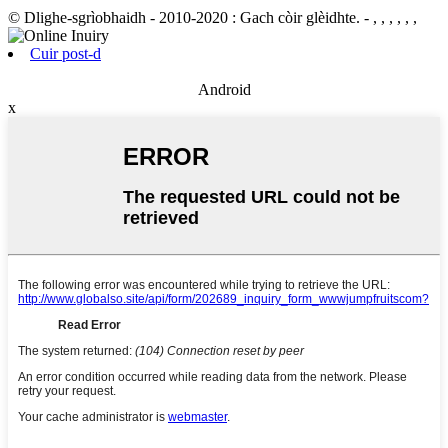
© Dlighe-sgrìobhaidh - 2010-2020 : Gach còir glèidhte.
- , , , , , ,
Cuir post-d
Android
x