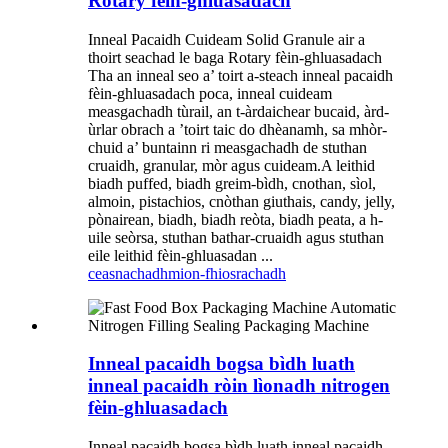
Rotary fèin-ghluasadach
Inneal Pacaidh Cuideam Solid Granule air a
thoirt seachad le baga Rotary fèin-ghluasadach
Tha an inneal seo a’ toirt a-steach inneal pacaidh
fèin-ghluasadach poca, inneal cuideam
measgachadh tùrail, an t-àrdaichear bucaid, àrd-
ùrlar obrach a ’toirt taic do dhèanamh, sa mhòr-
chuid a’ buntainn ri measgachadh de stuthan
cruaidh, granular, mòr agus cuideam.A leithid
biadh puffed, biadh greim-bìdh, cnothan, sìol,
almoin, pistachios, cnòthan giuthais, candy, jelly,
pònairean, biadh, biadh reòta, biadh peata, a h-
uile seòrsa, stuthan bathar-cruaidh agus stuthan
eile leithid fèin-ghluasadan ...
ceasnachadh
mion-fhiosrachadh
Inneal pacaidh bogsa bìdh luath
inneal pacaidh ròin lìonadh nitrogen
fèin-ghluasadach
Inneal pacaidh bogsa bìdh luath inneal pacaidh