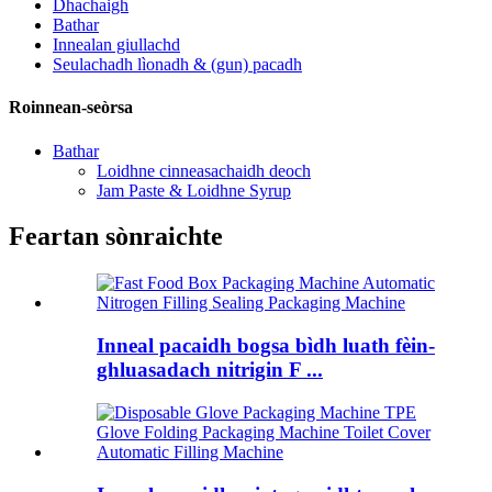
Dhachaigh
Bathar
Innealan giullachd
Seulachadh lìonadh & (gun) pacadh
Roinnean-seòrsa
Bathar
Loidhne cinneasachaidh deoch
Jam Paste & Loidhne Syrup
Feartan sònraichte
Inneal pacaidh bogsa bìdh luath fèin-
ghluasadach nitrigin F ...