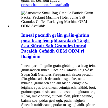
ghalaran, bealaidh agus c ...
ceasnachadh
mion-fhiosrachadh
Inneal pacaidh gràin gràin-ghràin
poca beag fèin-ghluasadach Taigh-
òsta Siùcair Salt Granules Inneal
Pacaidh Cofaidh OEM ODM ri
fhaighinn
Inneal pacaidh gràin gràin-ghràin poca beag fèin-
ghluasadach Inneal Pacaidh Cofaidh Taigh-òsta
Sugar Salt Granules Freagarrach airson pacadh
fèin-ghluasadach de stuthan sgaoilte, neo-
mhaide, gràineach ann am biadh, cungaidh-
leigheis agus toraidhean ceimigeach, leithid: brot,
gràinneagan, desiccant, monosodium glutamate ,
siùcar, min-choirce, cuir-ris bìdh, pùdar bainne,
bainne soy, pùdar geal ugh, pùdar leigheis
Sìneach traidiseanta, pùdar masg aghaidh, pùdar