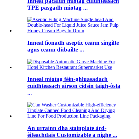
Inneal pacaidh miotag cuidhteasach
TPE pasgadh miotag ...
Inneal lìonadh aseptic ceann singilte
agus ceann dùbailte ...
Inneal miotag fèin-ghluasadach
cuidhteasach airson cidsin taigh-òsta
...
An urrainn dha stainplate àrd-
èifeachdais Customizable a nighe ...