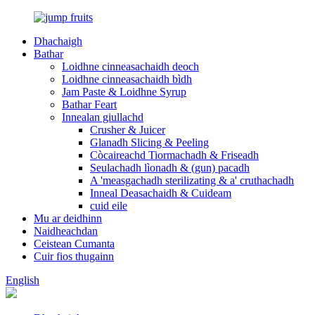
Dhachaigh
Bathar
Loidhne cinneasachaidh deoch
Loidhne cinneasachaidh bìdh
Jam Paste & Loidhne Syrup
Bathar Feart
Innealan giullachd
Crusher & Juicer
Glanadh Slicing & Peeling
Còcaireachd Tiormachadh & Friseadh
Seulachadh lìonadh & (gun) pacadh
A 'measgachadh sterilizating & a' cruthachadh
Inneal Deasachaidh & Cuideam
cuid eile
Mu ar deidhinn
Naidheachdan
Ceistean Cumanta
Cuir fios thugainn
English