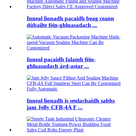
Inneal lìonadh pacaidh beag ceann
dùbailte fèin-ghluasadach ...
Inneal pacaidh falamh fèin-
ghluasadach àrd-astar ...
Inneal lìonadh is seulachaidh sabhs
jam Jelly CFB-4A F ...