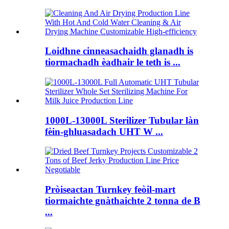
Loidhne cinneasachaidh glanadh is
tiormachadh èadhair le teth is ...
1000L-13000L Sterilizer Tubular làn
fèin-ghluasadach UHT W ...
Pròiseactan Turnkey feòil-mart
tiormaichte gnàthaichte 2 tonna de B
...