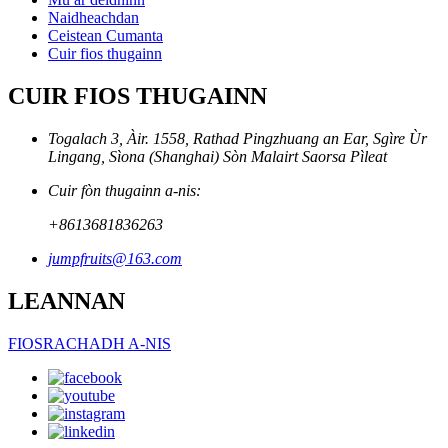
Naidheachdan
Ceistean Cumanta
Cuir fios thugainn
CUIR FIOS THUGAINN
Togalach 3, Àir. 1558, Rathad Pingzhuang an Ear, Sgìre Ùr
Lingang, Sìona (Shanghai) Sòn Malairt Saorsa Pìleat
Cuir fòn thugainn a-nis:
+8613681836263
jumpfruits@163.com
LEANNAN
FIOSRACHADH A-NIS