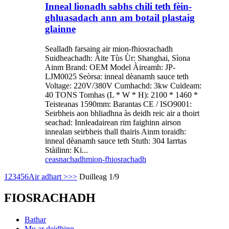
Inneal lìonadh sabhs chili teth fèin-
ghluasadach ann am botail plastaig
glainne
Sealladh farsaing air mion-fhiosrachadh
Suidheachadh: Àite Tùs Ùr: Shanghai, Sìona
Ainm Brand: OEM Model Àireamh: JP-
LJM0025 Seòrsa: inneal dèanamh sauce teth
Voltage: 220V/380V Cumhachd: 3kw Cuideam:
40 TONS Tomhas (L * W * H): 2100 * 1460 *
Teisteanas 1590mm: Barantas CE / ISO9001:
Seirbheis aon bhliadhna às deidh reic air a thoirt
seachad: Innleadairean rim faighinn airson
innealan seirbheis thall thairis Ainm toraidh:
inneal dèanamh sauce teth Stuth: 304 Iarrtas
Stàilinn: Ki...
ceasnachadh
mion-fhiosrachadh
1
2
3
4
5
6
Air adhart >
>>
Duilleag 1/9
FIOSRACHADH
Bathar
Mu ar deidhinn