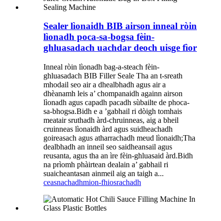
Sealer lìonaidh BIB airson inneal ròin
lìonadh poca-sa-bogsa fèin-
ghluasadach uachdar deoch uisge fìor
Inneal ròin lìonadh bag-a-steach fèin-
ghluasadach BIB Filler Seale Tha an t-sreath
mhodail seo air a dhealbhadh agus air a
dhèanamh leis a’ chompanaidh againn airson
lìonadh agus capadh pacadh sùbailte de phoca-
sa-bhogsa.Bidh e a ’gabhail ri dòigh tomhais
meatair sruthadh àrd-chruinneas, aig a bheil
cruinneas lìonaidh àrd agus suidheachadh
goireasach agus atharrachadh meud lìonaidh;Tha
dealbhadh an inneil seo saidheansail agus
reusanta, agus tha an ìre fèin-ghluasaid àrd.Bidh
na prìomh phàirtean dealain a’ gabhail ri
suaicheantasan ainmeil aig an taigh a...
ceasnachadh
mion-fhiosrachadh