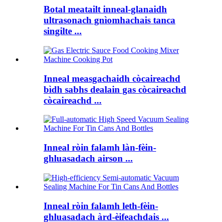
Botal meatailt inneal-glanaidh
ultrasonach gnìomhachais tanca
singilte ...
Inneal measgachaidh còcaireachd
bìdh sabhs dealain gas còcaireachd
còcaireachd ...
Inneal ròin falamh làn-fèin-
ghluasadach airson ...
Inneal ròin falamh leth-fèin-
ghluasadach àrd-èifeachdais ...