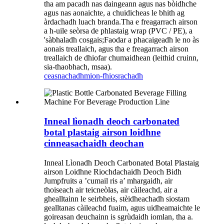
tha am pacadh nas daingeann agus nas bòidhche
agus nas aonaichte, a chuidicheas le bhith ag
àrdachadh luach branda.Tha e freagarrach airson
a h-uile seòrsa de phlastaig wrap (PVC / PE), a
'sàbhaladh cosgais;Faodar a phacaigeadh le no às
aonais treallaich, agus tha e freagarrach airson
treallaich de dhiofar chumaidhean (leithid cruinn,
sia-thaobhach, msaa).
ceasnachadh
mion-fhiosrachadh
Inneal lìonadh deoch carbonated
botal plastaig airson loidhne
cinneasachaidh deochan
Inneal Lìonadh Deoch Carbonated Botal Plastaig
airson Loidhne Riochdachaidh Deoch Bidh
Jumpfruits a ’cumail ris a’ mhargaidh, air
thoiseach air teicneòlas, air càileachd, air a
ghealltainn le seirbheis, stèidheachadh siostam
gealltanas càileachd fuaim, agus uidheamaichte le
goireasan deuchainn is sgrùdaidh iomlan, tha a.