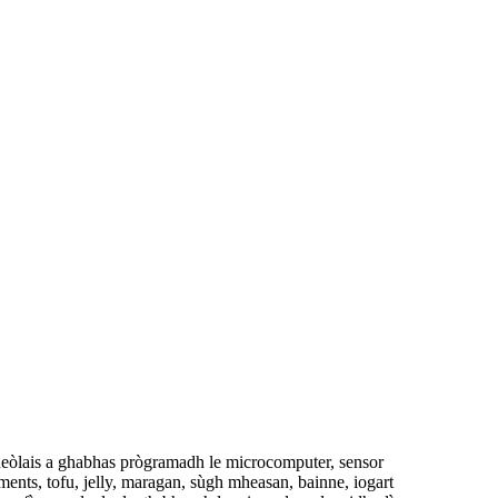
neòlais a ghabhas prògramadh le microcomputer, sensor
ments, tofu, jelly, maragan, sùgh mheasan, bainne, iogart