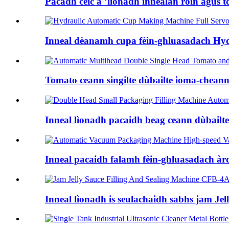
Pacadh cèic a ’lìonadh innealan ròin agus to
Inneal dèanamh cupa fèin-ghluasadach Hydr
Tomato ceann singilte dùbailte ioma-cheann
Inneal lìonadh pacaidh beag ceann dùbailte 
Inneal pacaidh falamh fèin-ghluasadach àrd-
Inneal lìonadh is seulachaidh sabhs jam Jel