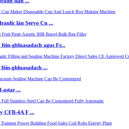
radh slàn ...
aulic làn Servo Cu ...
 fèin-ghluasadach agus Fr...
fèin-ghluasadach ...
astar ...
ly CFB-4A F ...