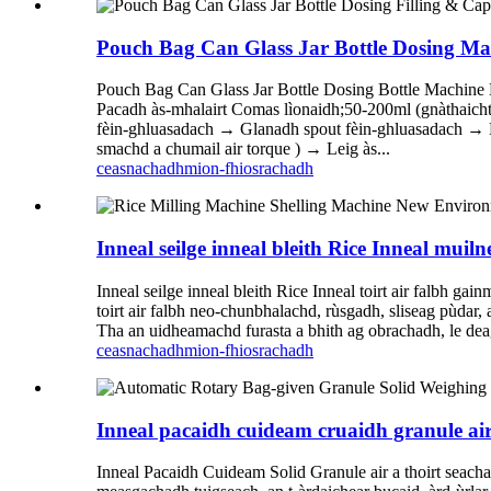
Pouch Bag Can Glass Jar Bottle Dosing Ma
Pouch Bag Can Glass Jar Bottle Dosing Bottle Machine Lì
Pacadh às-mhalairt Comas lìonaidh;50-200ml (gnàthaich
fèin-ghluasadach → Glanadh spout fèin-ghluasadach → Bia
smachd a chumail air torque ) → Leig às...
ceasnachadh
mion-fhiosrachadh
Inneal seilge inneal bleith Rice Inneal muil
Inneal seilge inneal bleith Rice Inneal toirt air falbh ga
toirt air falbh neo-chunbhalachd, rùsgadh, sliseag pùdar,
Tha an uidheamachd furasta a bhith ag obrachadh, le deagh
ceasnachadh
mion-fhiosrachadh
Inneal pacaidh cuideam cruaidh granule air
Inneal Pacaidh Cuideam Solid Granule air a thoirt seacha