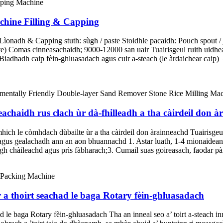
chine Filling & Capping
onadh & Capping stuth: sùgh / paste Stoidhle pacaidh: Pouch spout / j
te) Comas cinneasachaidh; 9000-12000 san uair Tuairisgeul ruith ui
dhadh caip fèin-ghluasadach agus cuir a-steach (le àrdaichear caip) 
neachaidh rus clach ùr dà-fhilleadh a tha càirdeil don 
inmhich le còmhdach dùbailte ùr a tha càirdeil don àrainneachd Tuairisgeu
 agus gealachadh ann an aon bhuannachd 1. Astar luath, 1-4 mionaidean n
 chàileachd agus prìs fàbharach;3. Cumail suas goireasach, faodar pàirt
 a thoirt seachad le baga Rotary fèin-ghluasadach
d le baga Rotary fèin-ghluasadach Tha an inneal seo a’ toirt a-steach i