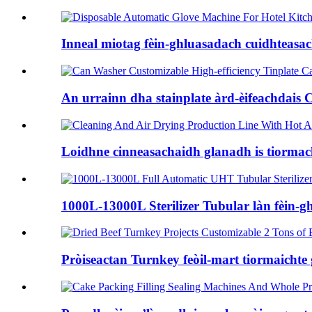
Inneal miotag fèin-ghluasadach cuidhteasach 
An urrainn dha stainplate àrd-èifeachdais C
Loidhne cinneasachaidh glanadh is tiormacha
1000L-13000L Sterilizer Tubular làn fèin-
Pròiseactan Turnkey feòil-mart tiormaichte 