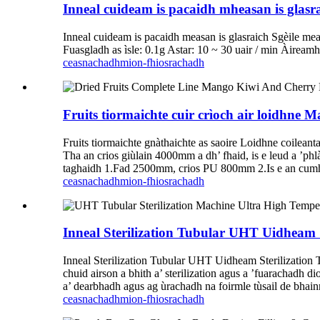
Inneal cuideam is pacaidh mheasan is glas
Inneal cuideam is pacaidh measan is glasraich Sgèile 
Fuasgladh as ìsle: 0.1g Astar: 10 ~ 30 uair / min Àiream
ceasnachadh
mion-fhiosrachadh
Fruits tiormaichte cuir crìoch air loidhne 
Fruits tiormaichte gnàthaichte as saoire Loidhne coilea
Tha an crios giùlain 4000mm a dh’ fhaid, is e leud a ’
taghaidh 1.Fad 2500mm, crios PU 800mm 2.Is e an cum
ceasnachadh
mion-fhiosrachadh
Inneal Sterilization Tubular UHT Uidheam St
Inneal Sterilization Tubular UHT Uidheam Sterilization Te
chuid airson a bhith a’ sterilization agus a ’fuarachadh 
a’ dearbhadh agus ag ùrachadh na foirmle tùsail de bhainn
ceasnachadh
mion-fhiosrachadh