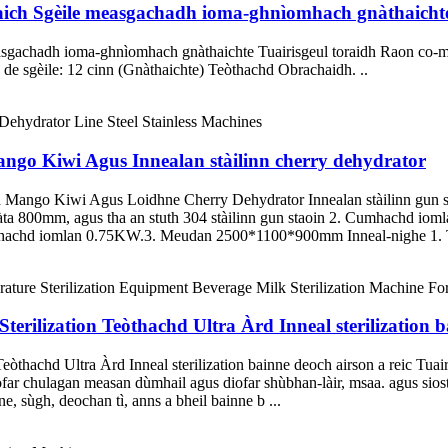
raich Sgèile measgachadh ioma-ghnìomhach gnàthaicht
measgachadh ioma-ghnìomhach gnàthaichte Tuairisgeul toraidh Raon co
h de sgèile: 12 cinn (Gnàthaichte) Teòthachd Obrachaidh. ..
Mango Kiwi Agus Innealan stàilinn cherry dehydrator
nta Mango Kiwi Agus Loidhne Cherry Dehydrator Innealan stàilinn gun st
phlàta 800mm, agus tha an stuth 304 stàilinn gun staoin 2. Cumhachd
hachd iomlan 0.75KW.3. Meudan 2500*1100*900mm Inneal-nighe 1. Tha
erilization Teòthachd Ultra Àrd Inneal sterilization b
òthachd Ultra Àrd Inneal sterilization bainne deoch airson a reic Tuairi
diofar chulagan measan dùmhail agus diofar shùbhan-làir, msaa. agus sio
e, sùgh, deochan tì, anns a bheil bainne b ...