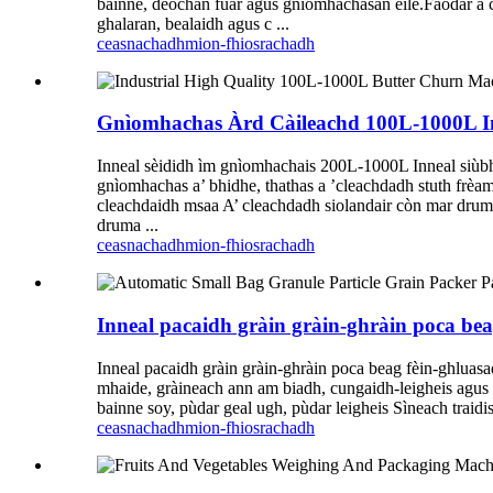
bainne, deochan fuar agus gnìomhachasan eile.Faodar a ch
ghalaran, bealaidh agus c ...
ceasnachadh
mion-fhiosrachadh
Gnìomhachas Àrd Càileachd 100L-1000L In
Inneal sèididh ìm gnìomhachais 200L-1000L Inneal siùbhla
gnìomhachas a’ bhidhe, thathas a ’cleachdadh stuth frèam
cleachdaidh msaa A’ cleachdadh siolandair còn mar druma,
druma ...
ceasnachadh
mion-fhiosrachadh
Inneal pacaidh gràin gràin-ghràin poca be
Inneal pacaidh gràin gràin-ghràin poca beag fèin-ghluas
mhaide, gràineach ann am biadh, cungaidh-leigheis agus t
bainne soy, pùdar geal ugh, pùdar leigheis Sìneach traidi
ceasnachadh
mion-fhiosrachadh