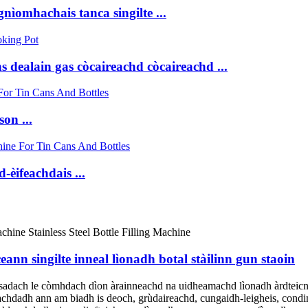
nìomhachais tanca singilte ...
 dealain gas còcaireachd còcaireachd ...
on ...
-èifeachdais ...
eann singilte inneal lìonadh botal stàilinn gun staoin
asadach le còmhdach dìon àrainneachd na uidheamachd lìonadh àrdteic
leachdadh ann am biadh is deoch, grùdaireachd, cungaidh-leigheis, condi