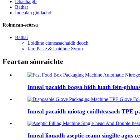
Dhachaigh
Bathar
Innealan giullachd
Roinnean-seòrsa
Bathar
Loidhne cinneasachaidh deoch
Jam Paste & Loidhne Syrup
Feartan sònraichte
Inneal pacaidh bogsa bìdh luath fèin-ghluasa
Inneal pacaidh miotag cuidhteasach TPE pa
Inneal lìonadh aseptic ceann singilte agus ce