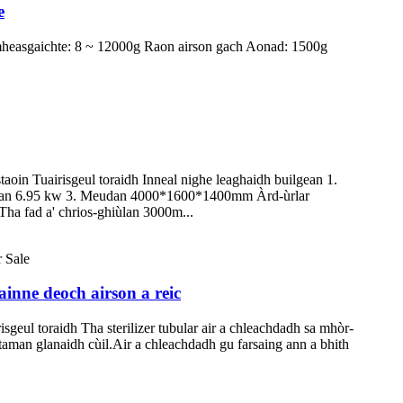
e
-mheasgaichte: 8 ~ 12000g Raon airson gach Aonad: 1500g
aoin Tuairisgeul toraidh Inneal nighe leaghaidh builgean 1.
 iomlan 6.95 kw 3. Meudan 4000*1600*1400mm Àrd-ùrlar
 fad a' chrios-ghiùlan 3000m...
ainne deoch airson a reic
sgeul toraidh Tha sterilizer tubular air a chleachdadh sa mhòr-
staman glanaidh cùil.Air a chleachdadh gu farsaing ann a bhith