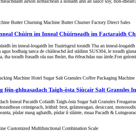
leachdadh airson lioftaichean a lìonadh ann an sauce soy, fìon-dhearcan
neal Chùirn ìm Inneal Chùirneadh ìm Factaraidh Chu
idh ìm inneal-losgaidh ìm Tuairisgeul toraidh Tha an inneal-losgaidh ì
 agus bodhaig tanca de chàileachd àrd stàilinn SUS304, le toradh glanai
 tha toradh frasadh ola nas fheàrr, tha èifeachdas nas àirde.Fon gnìom
ag fèin-ghluasadach Taigh-òsta Siùcair Salt Granule
adach Inneal Pacaidh Cofaidh Taigh-òsta Sugar Salt Granules Freagarrac
oraidhean ceimigeach, leithid: brot, gràinneagan, desiccant, monosodium
seanta, pùdar masg aghaidh, pùdar tì slàinte, msaa Pacadh & Luingearach