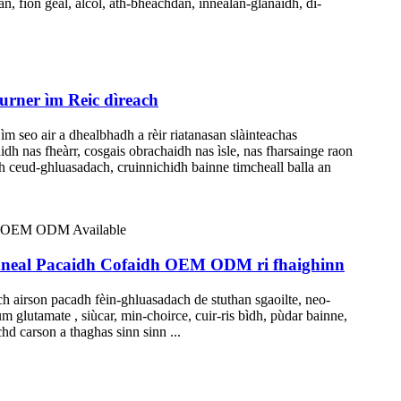
, fìon geal, alcol, ath-bheachdan, innealan-glanaidh, dì-
rner ìm Reic dìreach
m seo air a dhealbhadh a rèir riatanasan slàinteachas
dh nas fheàrr, cosgais obrachaidh nas ìsle, nas fharsainge raon
h ceud-ghluasadach, cruinnichidh bainne timcheall balla an
s Inneal Pacaidh Cofaidh OEM ODM ri fhaighinn
h airson pacadh fèin-ghluasadach de stuthan sgaoilte, neo-
 glutamate , siùcar, min-choirce, cuir-ris bìdh, pùdar bainne,
d carson a thaghas sinn sinn ...