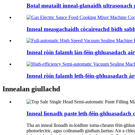
Botal meatailt inneal-glanaidh ultrasonach g
Inneal measgachaidh còcaireachd bìdh sabhs
Inneal ròin falamh làn-fèin-ghluasadach airs
Inneal ròin falamh leth-fèin-ghluasadach àrd
Innealan giullachd
Inneal lìonadh paste leth-fèin-ghluasadach c
Tha an inneal lìonadh in-loidhne ioma-cheann fèin-ghlu
photoelectric, agus coileanadh giuthais.Iarrtas: Air a ch