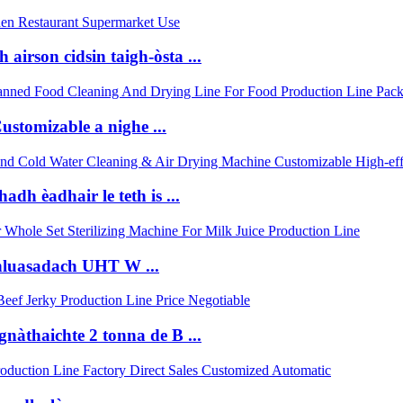
airson cidsin taigh-òsta ...
ustomizable a nighe ...
dh èadhair le teth is ...
ghluasadach UHT W ...
gnàthaichte 2 tonna de B ...