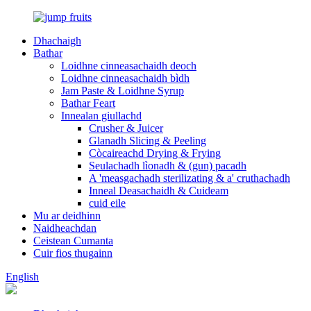
Dhachaigh
Bathar
Loidhne cinneasachaidh deoch
Loidhne cinneasachaidh bìdh
Jam Paste & Loidhne Syrup
Bathar Feart
Innealan giullachd
Crusher & Juicer
Glanadh Slicing & Peeling
Còcaireachd Drying & Frying
Seulachadh lìonadh & (gun) pacadh
A 'measgachadh sterilizating & a' cruthachadh
Inneal Deasachaidh & Cuideam
cuid eile
Mu ar deidhinn
Naidheachdan
Ceistean Cumanta
Cuir fios thugainn
English