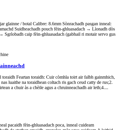
ar glainne / botal Calibre: 8.6mm Sònrachadh pasgan inneal:
dheamachd Suidheachadh pouch fèin-ghluasadach → Lìonadh dòs
→ Sgrìobadh caip fèin-ghluasadach (gabhail ri motair servo gus
àrainneachd
l toraidh Feartan toraidh: Cuir còmhla toirt air falbh gainmhich,
as luaithe na toraidhean coltach ris gach ceud catty de rus;2.
ean a chuir às a chèile agus a chruinneachadh air leth;4....
nneal pacaidh fèin-ghluasadach poca, inneal cuideam