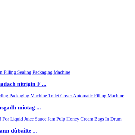
dach nitrigin F ...
sgadh miotag ...
ann dùbailte ...