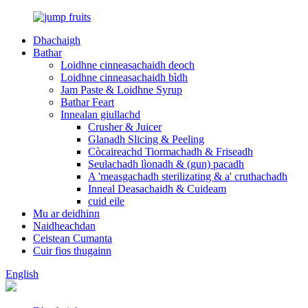
Dhachaigh
Bathar
Loidhne cinneasachaidh deoch
Loidhne cinneasachaidh bìdh
Jam Paste & Loidhne Syrup
Bathar Feart
Innealan giullachd
Crusher & Juicer
Glanadh Slicing & Peeling
Còcaireachd Tiormachadh & Friseadh
Seulachadh lìonadh & (gun) pacadh
A 'measgachadh sterilizating & a' cruthachadh
Inneal Deasachaidh & Cuideam
cuid eile
Mu ar deidhinn
Naidheachdan
Ceistean Cumanta
Cuir fios thugainn
English