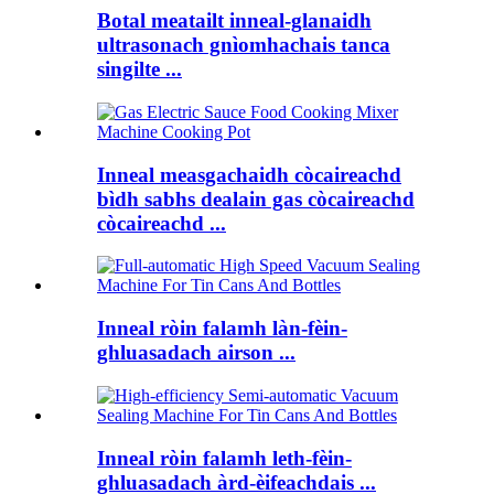
Botal meatailt inneal-glanaidh
ultrasonach gnìomhachais tanca
singilte ...
Inneal measgachaidh còcaireachd
bìdh sabhs dealain gas còcaireachd
còcaireachd ...
Inneal ròin falamh làn-fèin-
ghluasadach airson ...
Inneal ròin falamh leth-fèin-
ghluasadach àrd-èifeachdais ...