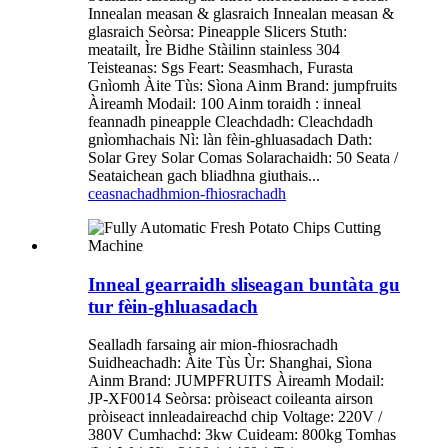
Innealan measan & glasraich Innealan measan &
glasraich Seòrsa: Pineapple Slicers Stuth:
meatailt, Ìre Bidhe Stàilinn stainless 304
Teisteanas: Sgs Feart: Seasmhach, Furasta
Gnìomh Àite Tùs: Sìona Ainm Brand: jumpfruits
Àireamh Modail: 100 Ainm toraidh : inneal
feannadh pineapple Cleachdadh: Cleachdadh
gnìomhachais Nì: làn fèin-ghluasadach Dath:
Solar Grey Solar Comas Solarachaidh: 50 Seata /
Seataichean gach bliadhna giuthais...
ceasnachadh
mion-fhiosrachadh
Inneal gearraidh sliseagan buntàta gu
tur fèin-ghluasadach
Sealladh farsaing air mion-fhiosrachadh
Suidheachadh: Àite Tùs Ùr: Shanghai, Sìona
Ainm Brand: JUMPFRUITS Àireamh Modail:
JP-XF0014 Seòrsa: pròiseact coileanta airson
pròiseact innleadaireachd chip Voltage: 220V /
380V Cumhachd: 3kw Cuideam: 800kg Tomhas