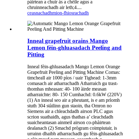
pàirtean a chuir às a chèile agus a
chruinneachadh air leth;4....
ceasnachadh
mion-fhiosrachadh
Inneal grapefruit orains Mango
Lemon fèin-ghluasadach Peeling and
Pitting
Inneal fèin-ghluasadach Mango Lemon Orange
Grapefruit Peeling and Pitting Machine Comas:
timcheall air 1000 pìos / uair Tighead: 1-3mm
comasach air atharrachadh Atharraich gu trast-
thomhas mheasan: 40- 100 àirde measan
atharraichte: 80- 150 Cumhachd: 0.6kW (220V)
(1) An inneal seo air a pheutant, is e am prìomh
stuth 304 stàilinn gun staoin, tha Omron no
Siemens air a chleachdadh airson PLC agus
scrion suathaidh, agus thathas a’ cleachdadh
suaicheantasan ainmeil airson co-phàirtean
dealanach (2) Smachd prògram coimpiutair, is
urrainn dhaibh atharrachadh gu fèin-ghluasadach