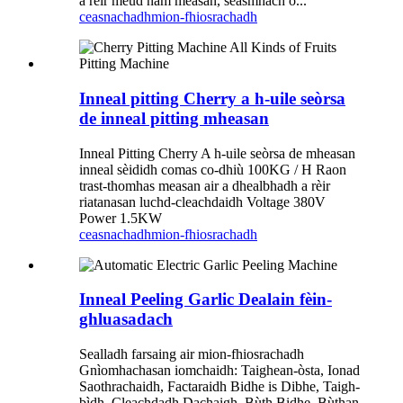
a rèir meud nam measan, seasmhach o...
ceasnachadh
mion-fhiosrachadh
Inneal pitting Cherry a h-uile seòrsa
de inneal pitting mheasan
Inneal Pitting Cherry A h-uile seòrsa de mheasan
inneal sèididh comas co-dhiù 100KG / H Raon
trast-thomhas measan air a dhealbhadh a rèir
riatanasan luchd-cleachdaidh Voltage 380V
Power 1.5KW
ceasnachadh
mion-fhiosrachadh
Inneal Peeling Garlic Dealain fèin-
ghluasadach
Sealladh farsaing air mion-fhiosrachadh
Gnìomhachasan iomchaidh: Taighean-òsta, Ionad
Saothrachaidh, Factaraidh Bidhe is Dibhe, Taigh-
bìdh, Cleachdadh Dachaigh, Bùth Bidhe, Bùthan