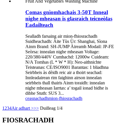
Comas gnìomhachais 3-50T Inneal
nighe mheasan is glasraich teicneòlas
Eadailteach
Sealladh farsaing air mion-fhiosrachadh
Suidheachadh: Àite Tùs Ùr: Shanghai, Sìona
Ainm Brand: SH-JUMP Àireamh Modail: JP-FE
Seòrsa: innealan nighe mheasan Voltage:
220/380/440V Cumhachd: 12000w Cuideam:
N/A Tomhas (L * W * H): Neo-aithnichte
Teisteanas: CE/ISO9001 Barantas: 1 bliadhna
Seirbheis às dèidh reic air a thoirt seachad:
Innleadairean rim faighinn airson innealan
seirbheis thall thairis Ainm toraidh: innealan
nighe mheasan Iarrtas: a’ togail ionad bidhe is
dibhe Stuth: SUS 3...
ceasnachadh
mion-fhiosrachadh
1
2
3
4
Air adhart >
>>
Duilleag 1/4
FIOSRACHADH