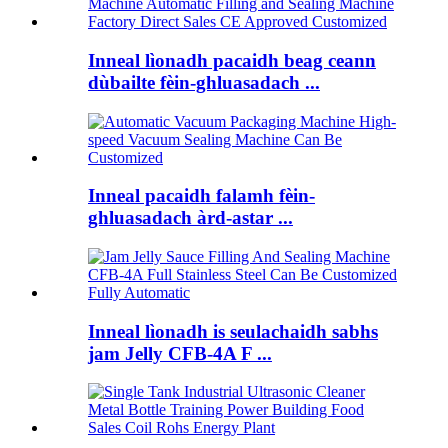
Inneal lìonadh pacaidh beag ceann
dùbailte fèin-ghluasadach ...
Inneal pacaidh falamh fèin-
ghluasadach àrd-astar ...
Inneal lìonadh is seulachaidh sabhs
jam Jelly CFB-4A F ...