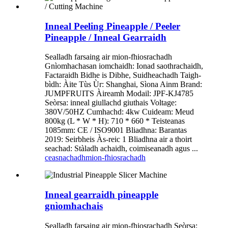
Inneal Peeling Pineapple / Peeler
Pineapple / Inneal Gearraidh
Sealladh farsaing air mion-fhiosrachadh
Gnìomhachasan iomchaidh: Ionad saothrachaidh,
Factaraidh Bidhe is Dibhe, Suidheachadh Taigh-
bìdh: Àite Tùs Ùr: Shanghai, Sìona Ainm Brand:
JUMPFRUITS Àireamh Modail: JPF-KJ4785
Seòrsa: inneal giullachd giuthais Voltage:
380V/50HZ Cumhachd: 4kw Cuideam: Meud
800kg (L * W * H): 710 * 660 * Teisteanas
1085mm: CE / ISO9001 Bliadhna: Barantas
2019: Seirbheis Às-reic 1 Bliadhna air a thoirt
seachad: Stàladh achaidh, coimiseanadh agus ...
ceasnachadh
mion-fhiosrachadh
Inneal gearraidh pineapple
gnìomhachais
Sealladh farsaing air mion-fhiosrachadh Seòrsa: