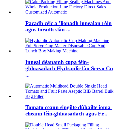
Pacadh cèic a ’lìonadh innealan ròin
agus toradh slàn ...
Inneal dèanamh cupa fèin-
ghluasadach Hydraulic làn Servo Cu
...
Tomato ceann singilte dùbailte ioma-
cheann fèin-ghluasadach agus Fr...