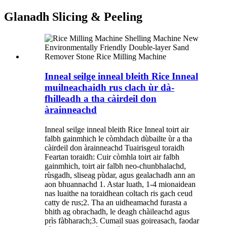
Glanadh Slicing & Peeling
Inneal seilge inneal bleith Rice Inneal
muilneachaidh rus clach ùr dà-
fhilleadh a tha càirdeil don
àrainneachd
Inneal seilge inneal bleith Rice Inneal toirt air
falbh gainmhich le còmhdach dùbailte ùr a tha
càirdeil don àrainneachd Tuairisgeul toraidh
Feartan toraidh: Cuir còmhla toirt air falbh
gainmhich, toirt air falbh neo-chunbhalachd,
rùsgadh, sliseag pùdar, agus gealachadh ann an
aon bhuannachd 1. Astar luath, 1-4 mionaidean
nas luaithe na toraidhean coltach ris gach ceud
catty de rus;2. Tha an uidheamachd furasta a
bhith ag obrachadh, le deagh chàileachd agus
prìs fàbharach;3. Cumail suas goireasach, faodar