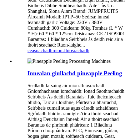
Bidhe is Dibhe Suidheachadh: Àite Tùs Ùr:
Shanghai, Sìona Ainm Brand: JUMPFRUITS
Àireamh Modail: JPTP–50 Seòrsa: inneal
feannadh garlic Voltage: 220V / 380V
Cumhachd: 300 Cuideam: 80kg Tomhas (L * W
* H): 60 * 60 * 125cm Teisteanas: CE / ISO9001
Barantas: 1 bliadhna Seirbheis às deidh reic air a
thoirt seachad: Raon-laighe...
ceasnachadh
mion-fhiosrachadh
Innealan giullachd pineapple Peeling
Sealladh farsaing air mion-fhiosrachadh
Gnìomhachasan iomchaidh: Ionad Saothrachaidh
Seirbheis Às deidh Barantais: Taic theicnigeach
bhidio, Taic air-loidhne, Pàirtean a bharrachd,
Seirbheis cumail suas agus càradh achaidhean
Sgrùdadh bhidio a-muigh: Air a thoirt seachad
Aithisg Deuchainn Inneal: Air a thoirt seachad
Barantas de phrìomh phàirtean: 1 Bliadhna
Prìomh cho-phàirtean: PLC, Einnsean, giùlan,
bogsa gèar, motair, soitheach cuideam, Gear,