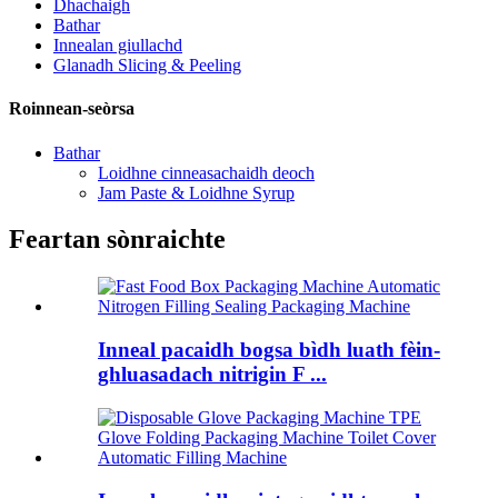
Dhachaigh
Bathar
Innealan giullachd
Glanadh Slicing & Peeling
Roinnean-seòrsa
Bathar
Loidhne cinneasachaidh deoch
Jam Paste & Loidhne Syrup
Feartan sònraichte
Inneal pacaidh bogsa bìdh luath fèin-
ghluasadach nitrigin F ...