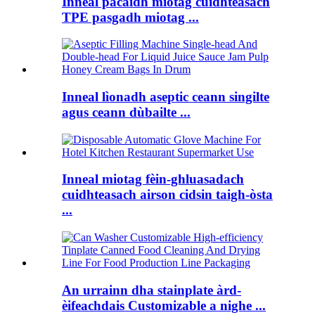
Inneal pacaidh miotag cuidhteasach
TPE pasgadh miotag ...
Inneal lìonadh aseptic ceann singilte
agus ceann dùbailte ...
Inneal miotag fèin-ghluasadach
cuidhteasach airson cidsin taigh-òsta
...
An urrainn dha stainplate àrd-
èifeachdais Customizable a nighe ...