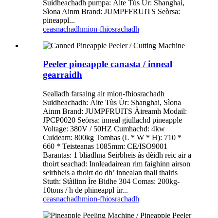
Suidheachadh pumpa: Àite Tùs Ùr: Shanghai,
Sìona Ainm Brand: JUMPFFRUITS Seòrsa:
pineappl...
ceasnachadh
mion-fhiosrachadh
Peeler pineapple canasta / inneal
gearraidh
Sealladh farsaing air mion-fhiosrachadh
Suidheachadh: Àite Tùs Ùr: Shanghai, Sìona
Ainm Brand: JUMPFRUITS Àireamh Modail:
JPCP0020 Seòrsa: inneal giullachd pineapple
Voltage: 380V / 50HZ Cumhachd: 4kw
Cuideam: 800kg Tomhas (L * W * H): 710 *
660 * Teisteanas 1085mm: CE/ISO9001
Barantas: 1 bliadhna Seirbheis às dèidh reic air a
thoirt seachad: Innleadairean rim faighinn airson
seirbheis a thoirt do dh’ innealan thall thairis
Stuth: Stàilinn Ìre Bidhe 304 Comas: 200kg-
10tons / h de phineappl ùr...
ceasnachadh
mion-fhiosrachadh