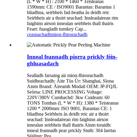
(L * W * H) : 2100 * 1460 * Teisteanas
1590mm: CE / ISO9001 Barantas: Barantas 1
bliadhna, seirbheis fad-beatha às deidh reic
Seirbheis air a thoirt seachad: Innleadairean rim
faighinn airson innealan seirbheis thall thairis
Feart: fuasgladh turnkey Cap...
ceasnachadh
mion-fhiosrachadh
Inneal feannadh piorra prickly fèin-
ghluasadach
Sealladh farsaing air mion-fhiosrachadh
Suidheachadh: Àite Tùs Ùr: Shanghai, Sìona
Ainm Brand: Àireamh Modail OEM: JP-FQJL
Seòrsa: LINE PROCESSING Voltage:
220V/380V Cumhachd: 3kw Cuideam: 60
TONS Tomhas (L * W * H): 1380 * Teisteanas
1200 * 2000mm: ISO 9001, Barantas CE: 1
bliadhna Seirbheis às deidh reic air a thoirt
seachad: Innleadairean rim faighinn airson
innealan seirbheis thall thairis Ainm toraidh:
inneal feannadh pear prickly Stuth: 304 Iarrtas
Stàilinn: Pea...