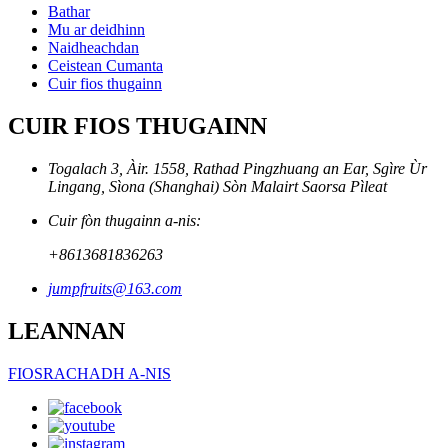
Bathar
Mu ar deidhinn
Naidheachdan
Ceistean Cumanta
Cuir fios thugainn
CUIR FIOS THUGAINN
Togalach 3, Àir. 1558, Rathad Pingzhuang an Ear, Sgìre Ùr
Lingang, Sìona (Shanghai) Sòn Malairt Saorsa Pìleat
Cuir fòn thugainn a-nis:
+8613681836263
jumpfruits@163.com
LEANNAN
FIOSRACHADH A-NIS