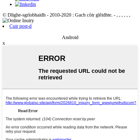
© Dlighe-sgrìobhaidh - 2010-2020 : Gach còir glèidhte.
- , , , , , ,
Cuir post-d
Android
x