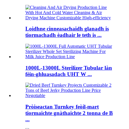
Loidhne cinneasachaidh glanadh is
tiormachadh èadhair le teth is ...
1000L-13000L Sterilizer Tubular làn
fèin-ghluasadach UHT W ...
Pròiseactan Turnkey feòil-mart
tiormaichte gnàthaichte 2 tonna de B
...