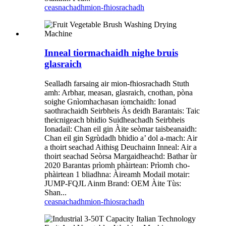
ceasnachadh
mion-fhiosrachadh
Inneal tiormachaidh nighe bruis
glasraich
Sealladh farsaing air mion-fhiosrachadh Stuth
amh: Arbhar, measan, glasraich, cnothan, pòna
soighe Gnìomhachasan iomchaidh: Ionad
saothrachaidh Seirbheis Às deidh Barantais: Taic
theicnigeach bhidio Suidheachadh Seirbheis
Ionadail: Chan eil gin Àite seòmar taisbeanaidh:
Chan eil gin Sgrùdadh bhidio a’ dol a-mach: Air
a thoirt seachad Aithisg Deuchainn Inneal: Air a
thoirt seachad Seòrsa Margaidheachd: Bathar ùr
2020 Barantas prìomh phàirtean: Prìomh cho-
phàirtean 1 bliadhna: Àireamh Modail motair:
JUMP-FQJL Ainm Brand: OEM Àite Tùs:
Shan...
ceasnachadh
mion-fhiosrachadh