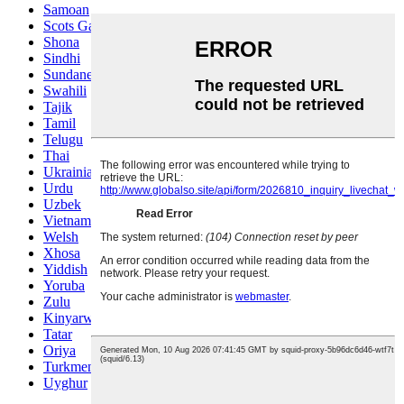
Samoan
Scots Gaelic
Shona
Sindhi
Sundanese
Swahili
Tajik
Tamil
Telugu
Thai
Ukrainian
Urdu
Uzbek
Vietnamese
Welsh
Xhosa
Yiddish
Yoruba
Zulu
Kinyarwanda
Tatar
Oriya
Turkmen
Uyghur