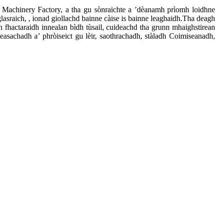
y Machinery Factory, a tha gu sònraichte a ’dèanamh prìomh loidhne
asraich, , ionad giollachd bainne càise is bainne leaghaidh.Tha deagh
 fhactaraidh innealan bìdh tùsail, cuideachd tha grunn mhaighstirean
asachadh a’ phròiseict gu lèir, saothrachadh, stàladh Coimiseanadh,