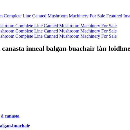
canasta inneal balgan-buachair làn-loidhne 
 à canasta
balgan-buachair