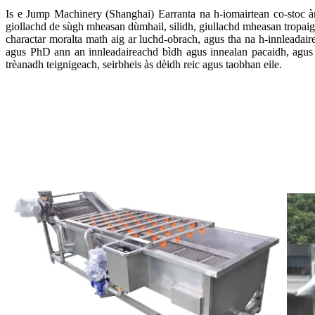
Is e Jump Machinery (Shanghai) Earranta na h-iomairtean co-stoc à
giollachd de sùgh mheasan dùmhail, silidh, giullachd mheasan tropaig
charactar moralta math aig ar luchd-obrach, agus tha na h-innleadai
agus PhD ann an innleadaireachd bìdh agus innealan pacaidh, agus m
trèanadh teignigeach, seirbheis às dèidh reic agus taobhan eile.