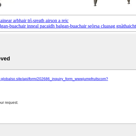
near arbhair trì-sreath airson a reic
lgan-buachair inneal pacaidh balgan-buachair seòrsa cluasag gnàthaich