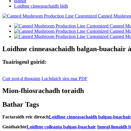
Bathar
Loidhne cinneasachaidh bìdh
Loidhne cinneasachaidh balgan-buachair à 
Tuairisgeul goirid:
Cuir post-d thugainn
Luchdaich sìos mar PDF
Mion-fhiosrachadh toraidh
Bathar Tags
Factaraidh reic dìreach
Loidhne cinneasachaidh balgan-buachair
Gnàthaichte
Loidhne coileanta balgan-buachair
Inneal-lìonaidh 