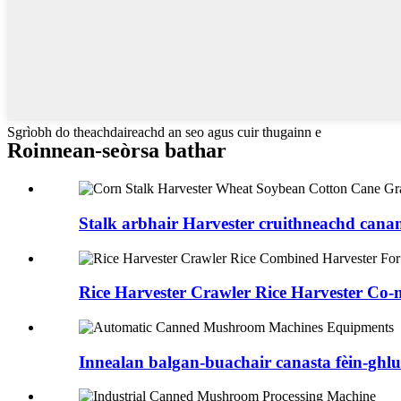
Sgrìobh do theachdaireachd an seo agus cuir thugainn e
Roinnean-seòrsa bathar
Stalk arbhair Harvester cruithneachd canan
Rice Harvester Crawler Rice Harvester Co-m
Innealan balgan-buachair canasta fèin-ghl