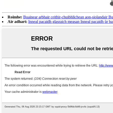
Roimhe:
Buainear arbhair ceithir-chuibhlichean aon-siolandair Buai
Air adhart:
Inneal pacaidh glasraich measan Inneal pacaidh ùr ba