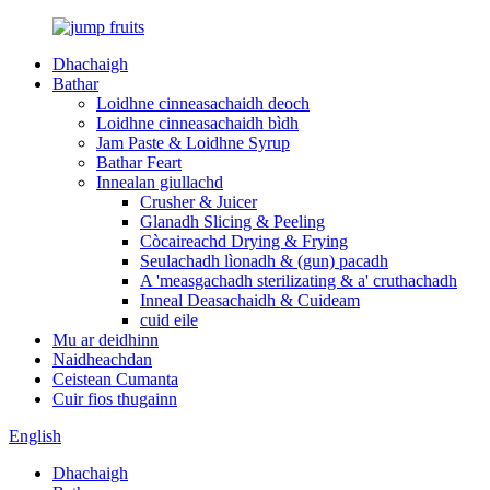
Dhachaigh
Bathar
Loidhne cinneasachaidh deoch
Loidhne cinneasachaidh bìdh
Jam Paste & Loidhne Syrup
Bathar Feart
Innealan giullachd
Crusher & Juicer
Glanadh Slicing & Peeling
Còcaireachd Drying & Frying
Seulachadh lìonadh & (gun) pacadh
A 'measgachadh sterilizating & a' cruthachadh
Inneal Deasachaidh & Cuideam
cuid eile
Mu ar deidhinn
Naidheachdan
Ceistean Cumanta
Cuir fios thugainn
English
Dhachaigh