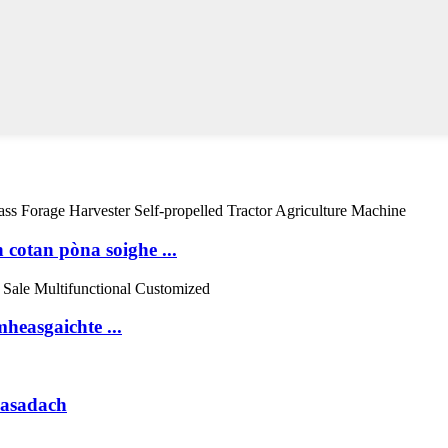
 cotan pòna soighe ...
heasgaichte ...
uasadach