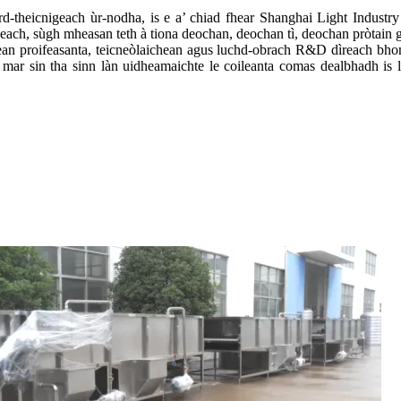
rd-theicnigeach ùr-nodha, is e a’ chiad fhear Shanghai Light Industr
each, sùgh mheasan teth à tiona deochan, deochan tì, deochan pròtain gl
rean proifeasanta, teicneòlaichean agus luchd-obrach R&D dìreach bhon
ar sin tha sinn làn uidheamaichte le coileanta comas dealbhadh is le