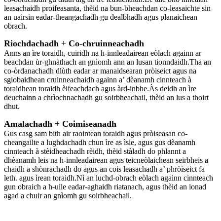
leasachaidh proifeasanta, thèid na bun-bheachdan co-leasaichte sin
an uairsin eadar-theangachadh gu dealbhadh agus planaichean
obrach.
Riochdachadh + Co-chruinneachadh
Anns an ìre toraidh, cuiridh na h-innleadairean eòlach againn ar
beachdan ùr-ghnàthach an gnìomh ann an lusan tionndaidh.Tha an
co-òrdanachadh dlùth eadar ar manaidsearan pròiseict agus na
sgiobaidhean cruinneachaidh againn a’ dèanamh cinnteach à
toraidhean toraidh èifeachdach agus àrd-inbhe.Às deidh an ìre
deuchainn a chrìochnachadh gu soirbheachail, thèid an lus a thoirt
dhut.
Amalachadh + Coimiseanadh
Gus casg sam bith air raointean toraidh agus pròiseasan co-
cheangailte a lughdachadh chun ìre as ìsle, agus gus dèanamh
cinnteach à stèidheachadh rèidh, thèid stàladh do phlannt a
dhèanamh leis na h-innleadairean agus teicneòlaichean seirbheis a
chaidh a shònrachadh do agus an cois leasachadh a’ phròiseict fa
leth. agus ìrean toraidh.Nì an luchd-obrach eòlach againn cinnteach
gun obraich a h-uile eadar-aghaidh riatanach, agus thèid an ionad
agad a chuir an gnìomh gu soirbheachail.