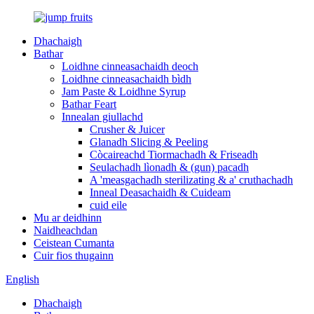
Dhachaigh
Bathar
Loidhne cinneasachaidh deoch
Loidhne cinneasachaidh bìdh
Jam Paste & Loidhne Syrup
Bathar Feart
Innealan giullachd
Crusher & Juicer
Glanadh Slicing & Peeling
Còcaireachd Tiormachadh & Friseadh
Seulachadh lìonadh & (gun) pacadh
A 'measgachadh sterilizating & a' cruthachadh
Inneal Deasachaidh & Cuideam
cuid eile
Mu ar deidhinn
Naidheachdan
Ceistean Cumanta
Cuir fios thugainn
English
Dhachaigh