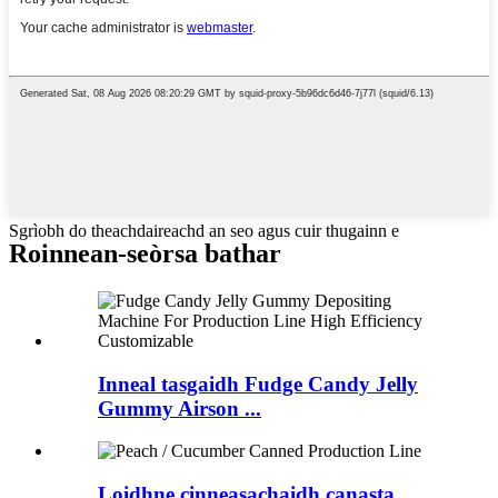
Sgrìobh do theachdaireachd an seo agus cuir thugainn e
Roinnean-seòrsa bathar
Inneal tasgaidh Fudge Candy Jelly
Gummy Airson ...
Loidhne cinneasachaidh canasta