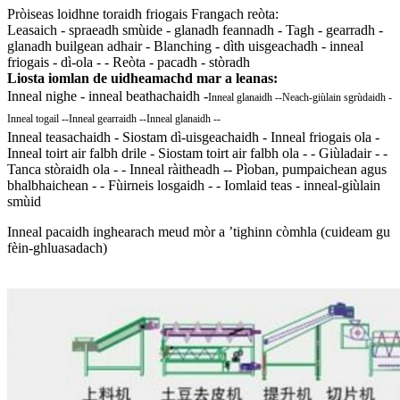
Pròiseas loidhne toraidh friogais Frangach reòta:
Leasaich - spraeadh smùide - glanadh feannadh - Tagh - gearradh -
glanadh builgean adhair - Blanching - dìth uisgeachadh - inneal
friogais - dì-ola - - Reòta - pacadh - stòradh
Liosta iomlan de uidheamachd mar a leanas:
Inneal nighe - inneal beathachaidh -
Inneal glanaidh --
Neach-giùlain sgrùdaidh -
Inneal togail --
Inneal gearraidh --
Inneal glanaidh --
Inneal teasachaidh - Siostam dì-uisgeachaidh - Inneal friogais ola -
Inneal toirt air falbh drile - Siostam toirt air falbh ola - - Giùladair - -
Tanca stòraidh ola - - Inneal ràitheadh ​​-- Pìoban, pumpaichean agus
bhalbhaichean - - Fùirneis losgaidh - - Iomlaid teas - inneal-giùlain
smùid
Inneal pacaidh inghearach meud mòr a ’tighinn còmhla (cuideam gu
fèin-ghluasadach)