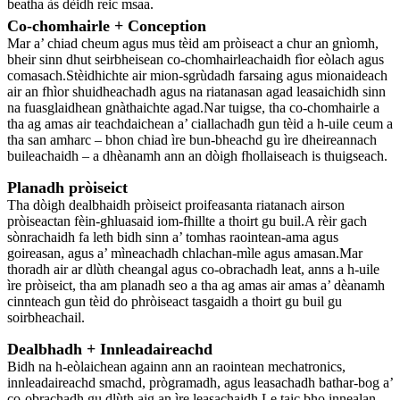
beatha às dèidh reic msaa.
Co-chomhairle + Conception
Mar a’ chiad cheum agus mus tèid am pròiseact a chur an gnìomh,
bheir sinn dhut seirbheisean co-chomhairleachaidh fìor eòlach agus
comasach.Stèidhichte air mion-sgrùdadh farsaing agus mionaideach
air an fhìor shuidheachadh agus na riatanasan agad leasaichidh sinn
na fuasglaidhean gnàthaichte agad.Nar tuigse, tha co-chomhairle a
tha ag amas air teachdaichean a’ ciallachadh gun tèid a h-uile ceum a
tha san amharc – bhon chiad ìre bun-bheachd gu ìre dheireannach
buileachaidh – a dhèanamh ann an dòigh fhollaiseach is thuigseach.
Planadh pròiseict
Tha dòigh dealbhaidh pròiseict proifeasanta riatanach airson
pròiseactan fèin-ghluasaid iom-fhillte a thoirt gu buil.A rèir gach
sònrachaidh fa leth bidh sinn a’ tomhas raointean-ama agus
goireasan, agus a’ mìneachadh chlachan-mìle agus amasan.Mar
thoradh air ar dlùth cheangal agus co-obrachadh leat, anns a h-uile
ìre pròiseict, tha am planadh seo a tha ag amas air amas a’ dèanamh
cinnteach gun tèid do phròiseact tasgaidh a thoirt gu buil gu
soirbheachail.
Dealbhadh + Innleadaireachd
Bidh na h-eòlaichean againn ann an raointean mechatronics,
innleadaireachd smachd, prògramadh, agus leasachadh bathar-bog a’
co-obrachadh gu dlùth aig an ìre leasachaidh.Le taic bho innealan