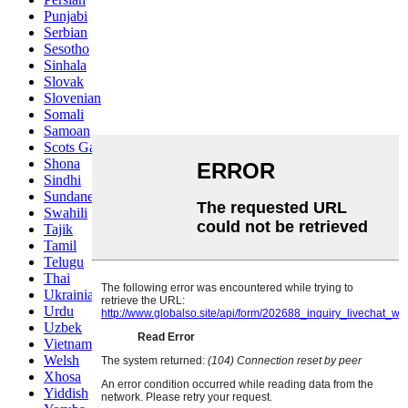
Punjabi
Serbian
Sesotho
Sinhala
Slovak
Slovenian
Somali
Samoan
Scots Gaelic
Shona
Sindhi
Sundanese
Swahili
Tajik
Tamil
Telugu
Thai
Ukrainian
Urdu
Uzbek
Vietnamese
Welsh
Xhosa
Yiddish