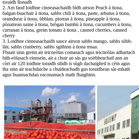
toraidh lìonadh
2. Am faod loidhne cinneasachaidh bìdh airson Peach à tiona,
balgan-buachair à tiona, sabhs chili à tiona, paste, arbutus à tiona,
oraindsear à tiona, ùbhlan, piorran à tiona, pineapple à tiona,
pònairean uaine à tiona, brògan bambù à tiona, cucumbers à tiona,
curranan à tiona, greim tomato à tiona , canned cherries, canned
cherry
3. Loidhne cinneasachaidh sauce airson sabhs mango, sabhs sùbh-
làir, sabhs cranberry, sabhs sgithinn à tiona msaa.
Fhuair sinn greim air teicneòlas comasach agus teicneòlas adhartach
bith-eòlasach einnsein, air a chuir an sàs gu soirbheachail ann an
còrr air 120 loidhne toraidh silidh is sùgh dachaigheil is cèin agus
tha sinn air teachdaiche a chuideachadh gus toraidhean sàr-mhath
agus buannachdan eaconamach math fhaighinn.