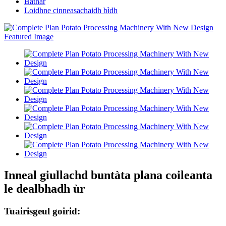
Bathar
Loidhne cinneasachaidh bìdh
Inneal giullachd buntàta plana coileanta
le dealbhadh ùr
Tuairisgeul goirid: