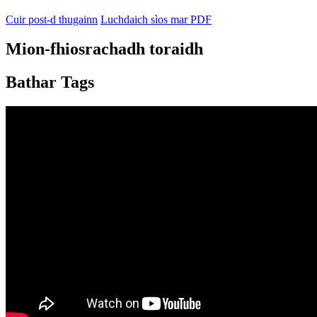
Cuir post-d thugainn
Luchdaich sìos mar PDF
Mion-fhiosrachadh toraidh
Bathar Tags