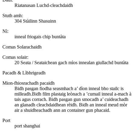
Riatanasan Luchd-cleachdaidh
Stuth amh:
304 Stàilinn Shasuinn
Nì:
inneal friogais chip buntàta
Comas Solarachaidh
Comas solair:
20 Seata / Seataichean gach mìos innealan giullachd buntàta
Pacadh & Lìbhrigeadh
Mion-fhiosrachadh pacaidh
Bidh pasgan fiodha seasmhach a’ dìon inneal bho stailc is
milleadh.Bidh film plastaig leònach a ’cumail inneal a-mach à
tais agus corrach. Bidh pasgan gun smocadh a’ cuideachadh
an glanadh cleachdaidhean rèidh. Bidh an inneal meud mòr
air a shuidheachadh ann an container gun phacaid.
Port
port shanghai