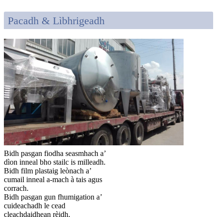
Pacadh & Lìbhrigeadh
Bidh pasgan fiodha seasmhach a’
dìon inneal bho stailc is milleadh.
Bidh film plastaig leònach a’
cumail inneal a-mach à tais agus
corrach.
Bidh pasgan gun fhumigation a’
cuideachadh le cead
cleachdaidhean rèidh.