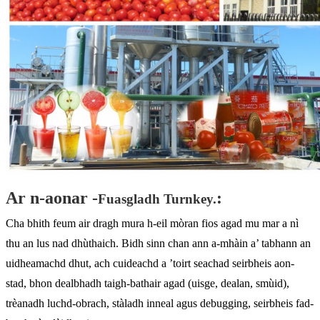
Ar n-aonar -
:
Fuasgladh Turnkey.
Cha bhith feum air dragh mura h-eil mòran fios agad mu mar a nì
thu an lus nad dhùthaich. Bidh sinn chan ann a-mhàin a’ tabhann an
uidheamachd dhut, ach cuideachd a ’toirt seachad seirbheis aon-
stad, bhon dealbhadh taigh-bathair agad (uisge, dealan, smùid),
trèanadh luchd-obrach, stàladh inneal agus debugging, seirbheis fad-