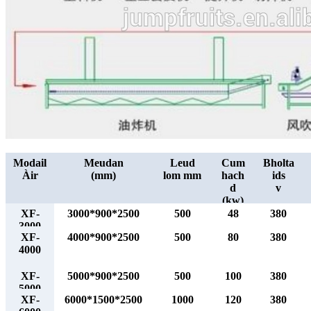
Modail
Meudan
Leud
Cum
Bholta
Àir
(mm)
lom mm
hach
ids
d
v
(kw)
XF-
3000*900*2500
500
48
380
3000
XF-
4000*900*2500
500
80
380
4000
XF-
5000*900*2500
500
100
380
5000
XF-
6000*1500*2500
1000
120
380