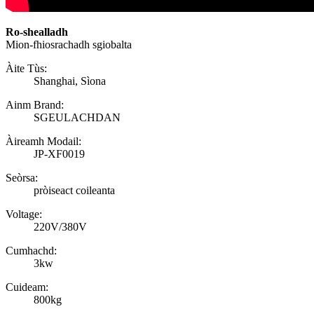
Ro-shealladh
Mion-fhiosrachadh sgiobalta
Àite Tùs:
Shanghai, Sìona
Ainm Brand:
SGEULACHDAN
Àireamh Modail:
JP-XF0019
Seòrsa:
pròiseact coileanta
Voltage:
220V/380V
Cumhachd:
3kw
Cuideam:
800kg