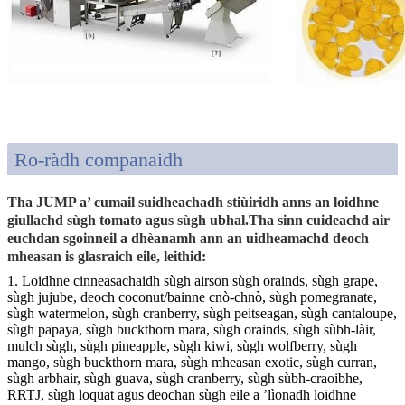
Ro-ràdh companaidh
Tha JUMP a’ cumail suidheachadh stiùiridh anns an loidhne
giullachd sùgh tomato agus sùgh ubhal.Tha sinn cuideachd air
euchdan sgoinneil a dhèanamh ann an uidheamachd deoch
mheasan is glasraich eile, leithid:
1. Loidhne cinneasachaidh sùgh airson sùgh orainds, sùgh grape,
sùgh jujube, deoch coconut/bainne cnò-chnò, sùgh pomegranate,
sùgh watermelon, sùgh cranberry, sùgh peitseagan, sùgh cantaloupe,
sùgh papaya, sùgh buckthorn mara, sùgh orainds, sùgh sùbh-làir,
mulch sùgh, sùgh pineapple, sùgh kiwi, sùgh wolfberry, sùgh
mango, sùgh buckthorn mara, sùgh mheasan exotic, sùgh curran,
sùgh arbhair, sùgh guava, sùgh cranberry, sùgh sùbh-craoibhe,
RRTJ, sùgh loquat agus deochan sùgh eile a ’lìonadh loidhne