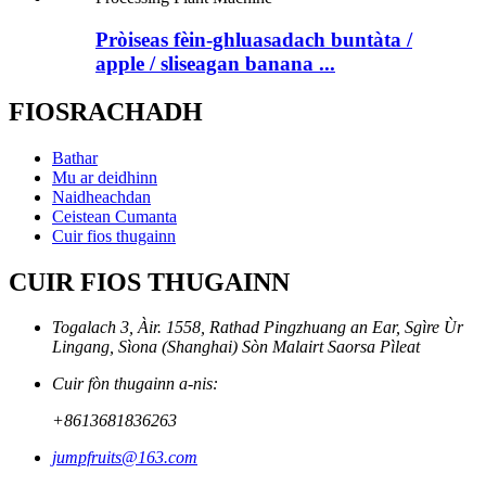
Pròiseas fèin-ghluasadach buntàta /
apple / sliseagan banana ...
FIOSRACHADH
Bathar
Mu ar deidhinn
Naidheachdan
Ceistean Cumanta
Cuir fios thugainn
CUIR FIOS THUGAINN
Togalach 3, Àir. 1558, Rathad Pingzhuang an Ear, Sgìre Ùr
Lingang, Sìona (Shanghai) Sòn Malairt Saorsa Pìleat
Cuir fòn thugainn a-nis:
+8613681836263
jumpfruits@163.com