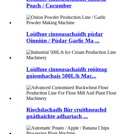
Peach / Cucumber
Loidhne cinneasachaidh pùdar
Oinniún / Pùdar Garlic Ma ...
Loidhne cinneasachaidh reòiteag
gnìomhachais 500L/h Mac...
Riochdachadh flùr cruithneachd
gnàthaichte adhartach ...