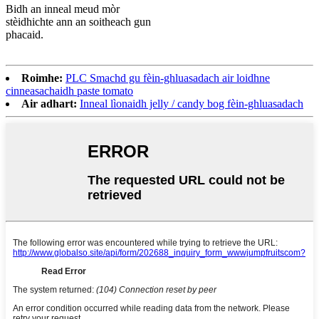
Bidh an inneal meud mòr
stèidhichte ann an soitheach gun
phacaid.
Roimhe:
PLC Smachd gu fèin-ghluasadach air loidhne
cinneasachaidh paste tomato
Air adhart:
Inneal lìonaidh jelly / candy bog fèin-ghluasadach