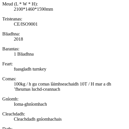
Meud (L * W * H):
2100*1460*1590mm
Teisteanas:
CE/ISO9001
Bliadhna:
2018
Barantas:
1 Bliadhna
Feart:
fuasgladh turnkey
Comas:
100kg / h gu comas làimhseachaidh 10T / H mar a dh
’fheumas luchd-ceannach
Gnìomh:
Ioma-ghnìomhach
Cleachdadh:
Cleachdadh gnìomhachais
Dath: