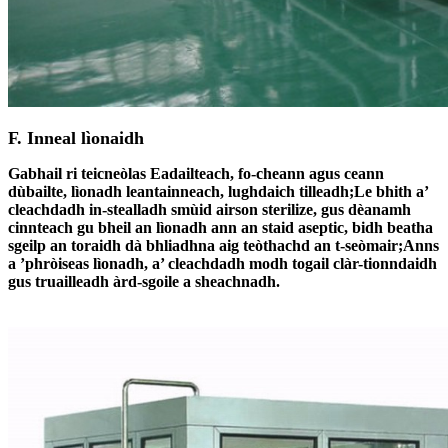
F. Inneal lìonaidh
Gabhail ri teicneòlas Eadailteach, fo-cheann agus ceann
dùbailte, lìonadh leantainneach, lughdaich tilleadh;Le bhith a’
cleachdadh in-stealladh smùid airson sterilize, gus dèanamh
cinnteach gu bheil an lìonadh ann an staid aseptic, bidh beatha
sgeilp an toraidh dà bhliadhna aig teòthachd an t-seòmair;Anns
a ’phròiseas lìonadh, a’ cleachdadh modh togail clàr-tionndaidh
gus truailleadh àrd-sgoile a sheachnadh.