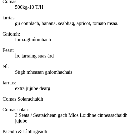
Comas:
500kg-10 T/H
iarrtas:
gu connlach, banana, seabhag, apricot, tomato msaa.
Gnìomh:
Ioma-ghnìomhach
Feart:
Ìre tarraing suas àrd
Nì:
Sùgh mheasan gnìomhachais
Iarrtas:
extra jujube dearg
Comas Solarachaidh
Comas solair:
3 Seata / Seataichean gach Mìos Loidhne cinneasachaidh
jujube
Pacadh & Lìbhrigeadh