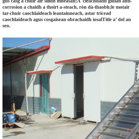
gus casg a chuir air silidh mheasan;A 'cleachdadh giùlan anti-
corrosion a chaidh a thoirt a-steach, ròn dà-thaobh;le motair
tar-chuir caochlaideach leantainneach, astar tricead
caochlaideach agus cosgaisean obrachaidh ìosalTitle a’ dol an
seo.