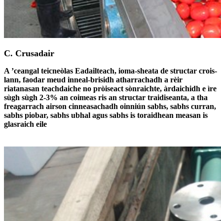
C. Crusadair
A ’ceangal teicneòlas Eadailteach, ioma-sheata de structar crois-
lann, faodar meud inneal-brisidh atharrachadh a rèir
riatanasan teachdaiche no pròiseact sònraichte, àrdaichidh e ìre
sùgh sùgh 2-3% an coimeas ris an structar traidiseanta, a tha
freagarrach airson cinneasachadh oinniún sabhs, sabhs curran,
sabhs piobar, sabhs ubhal agus sabhs is toraidhean measan is
glasraich eile