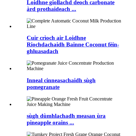
Loidhne giollachd deoch carbonate
àrd prothaideach ...
Cuir crìoch air Loidhne
Riochdachaidh Bainne Coconut fèin-
ghluasadach
Inneal cinneasachaidh sùgh
pomegranate
sùgh dùmhlachadh measan ùra
pineapple orains ...