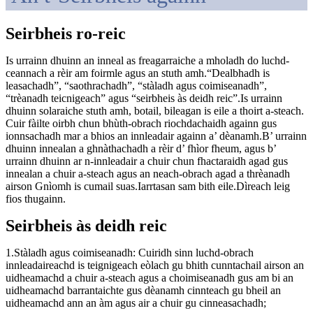
Seirbheis ro-reic
Is urrainn dhuinn an inneal as freagarraiche a mholadh do luchd-
ceannach a rèir am foirmle agus an stuth amh.“Dealbhadh is
leasachadh”, “saothrachadh”, “stàladh agus coimiseanadh”,
“trèanadh teicnigeach” agus “seirbheis às deidh reic”.Is urrainn
dhuinn solaraiche stuth amh, botail, bileagan is eile a thoirt a-steach.
Cuir fàilte oirbh chun bhùth-obrach riochdachaidh againn gus
ionnsachadh mar a bhios an innleadair againn a’ dèanamh.B’ urrainn
dhuinn innealan a ghnàthachadh a rèir d’ fhìor fheum, agus b’
urrainn dhuinn ar n-innleadair a chuir chun fhactaraidh agad gus
innealan a chuir a-steach agus an neach-obrach agad a thrèanadh
airson Gnìomh is cumail suas.Iarrtasan sam bith eile.Dìreach leig
fios thugainn.
Seirbheis às deidh reic
1.Stàladh agus coimiseanadh: Cuiridh sinn luchd-obrach
innleadaireachd is teignigeach eòlach gu bhith cunntachail airson an
uidheamachd a chuir a-steach agus a choimiseanadh gus am bi an
uidheamachd barrantaichte gus dèanamh cinnteach gu bheil an
uidheamachd ann an àm agus air a chuir gu cinneasachadh;