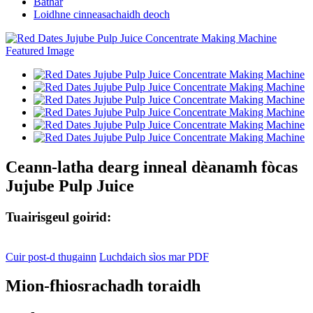
Bathar
Loidhne cinneasachaidh deoch
Ceann-latha dearg inneal dèanamh fòcas
Jujube Pulp Juice
Tuairisgeul goirid:
Cuir post-d thugainn
Luchdaich sìos mar PDF
Mion-fhiosrachadh toraidh