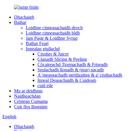
Dhachaigh
Bathar
Loidhne cinneasachaidh deoch
Loidhne cinneasachaidh bìdh
Jam Paste & Loidhne Syrup
Bathar Feart
Innealan giullachd
Crusher & Juicer
Glanadh Slicing & Peeling
Còcaireachd Tiormachadh & Friseadh
Seulachadh lìonadh & (gun) pacadh
A 'measgachadh sterilizating & a' cruthachadh
Inneal Deasachaidh & Cuideam
cuid eile
Mu ar deidhinn
Naidheachdan
Ceistean Cumanta
Cuir fios thugainn
English
Dhachaigh