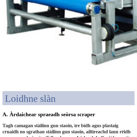
Loidhne slàn
A. Àrdaichear spraeadh seòrsa scraper
Tagh camagan stàilinn gun staoin, ìre bìdh agus plastaig
cruaidh no sgrathan stàilinn gun staoin, ailtireachd lann rèidh