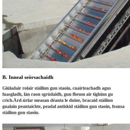
B. Inneal seòrsachaidh
Giùladair rolair stàilinn gun staoin, cuairteachadh agus
fuasgladh, làn raon sgrùdaidh, gun fheum air tighinn gu
crìch.Àrd-ùrlar measan dèanta le duine, bracaid stàilinn
gualain peantaichte, peadal antiskid stàilinn gun staoin, feansa
stàilinn gun staoin.