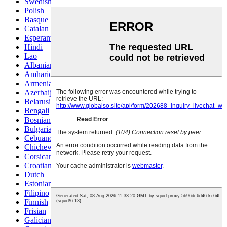
Swedish
Polish
Basque
Catalan
Esperanto
Hindi
Lao
Albanian
Amharic
Armenian
Azerbaijani
Belarusian
Bengali
Bosnian
Bulgarian
Cebuano
Chichewa
Corsican
Croatian
Dutch
Estonian
Filipino
Finnish
Frisian
Galician