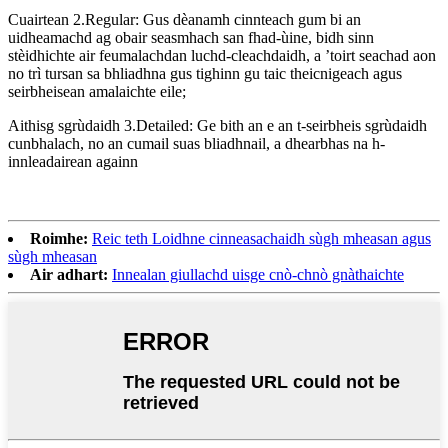
Cuairtean 2.Regular: Gus dèanamh cinnteach gum bi an
uidheamachd ag obair seasmhach san fhad-ùine, bidh sinn
stèidhichte air feumalachdan luchd-cleachdaidh, a ’toirt seachad aon
no trì tursan sa bhliadhna gus tighinn gu taic theicnigeach agus
seirbheisean amalaichte eile;
Aithisg sgrùdaidh 3.Detailed: Ge bith an e an t-seirbheis sgrùdaidh
cunbhalach, no an cumail suas bliadhnail, a dhearbhas na h-
innleadairean againn
Roimhe:
Reic teth Loidhne cinneasachaidh sùgh mheasan agus
sùgh mheasan
Air adhart:
Innealan giullachd uisge cnò-chnò gnàthaichte