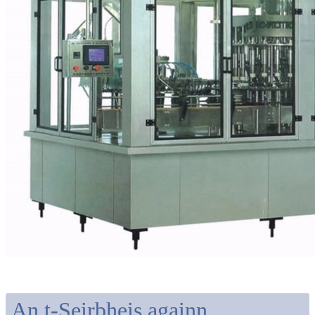
An t-Seirbheis againn