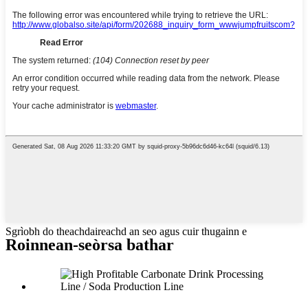
Sgrìobh do theachdaireachd an seo agus cuir thugainn e
Roinnean-seòrsa bathar