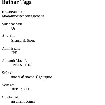
Bathar Tags
Ro-shealladh
Mion-fhiosrachadh sgiobalta
Suidheachadh:
Ùr
Àite Tùs:
Shanghai, Sìona
Ainm Brand:
JPF
Àireamh Modail:
JPF-DZJ1107
Seòrsa:
inneal dèanamh sùgh jujube
Voltage:
380V / 50Hz
Cumhachd:
an urra ri comas