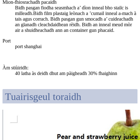
Mion-fhiosrachadh pacaidh
Bidh pasgan fiodha seasmhach a’ dìon inneal bho stailc is
milleadh.Bidh film plastaig leònach a ’cumail inneal a-mach à
tais agus corrach. Bidh pasgan gun smocadh a’ cuideachadh
an glanadh cleachdaidhean rèidh. Bidh an inneal meud mòr
air a shuidheachadh ann an container gun phacaid.
Port
port shanghai
Àm stiùiridh
:
40 latha às deidh dhut am pàigheadh ​​​​30% fhaighinn
Tuairisgeul toraidh