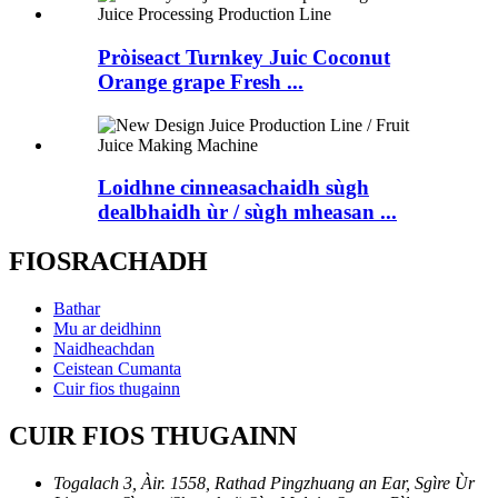
Pròiseact Turnkey Juic Coconut
Orange grape Fresh ...
Loidhne cinneasachaidh sùgh
dealbhaidh ùr / sùgh mheasan ...
FIOSRACHADH
Bathar
Mu ar deidhinn
Naidheachdan
Ceistean Cumanta
Cuir fios thugainn
CUIR FIOS THUGAINN
Togalach 3, Àir. 1558, Rathad Pingzhuang an Ear, Sgìre Ùr