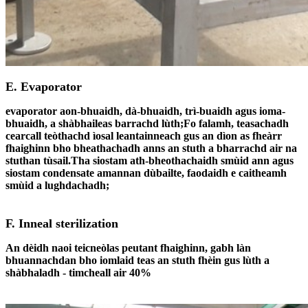
E. Evaporator
evaporator aon-bhuaidh, dà-bhuaidh, trì-buaidh agus ioma-
bhuaidh, a shàbhaileas barrachd lùth;Fo falamh, teasachadh
cearcall teòthachd ìosal leantainneach gus an dìon as fheàrr
fhaighinn bho bheathachadh anns an stuth a bharrachd air na
stuthan tùsail.Tha siostam ath-bheothachaidh smùid ann agus
siostam condensate amannan dùbailte, faodaidh e caitheamh
smùid a lughdachadh;
F. Inneal sterilization
An dèidh naoi teicneòlas peutant fhaighinn, gabh làn
bhuannachdan bho iomlaid teas an stuth fhèin gus lùth a
shàbhaladh - timcheall air 40%