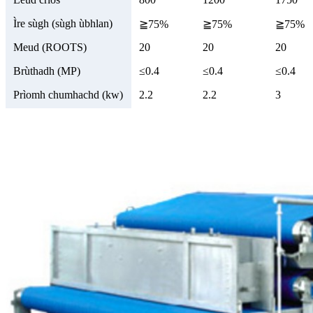
Ìre sùgh (sùgh ùbhlan)
≧75%
≧75%
≧75%
Meud (ROOTS)
20
20
20
Brùthadh (MP)
≤0.4
≤0.4
≤0.4
Prìomh chumhachd (kw)
2.2
2.2
3