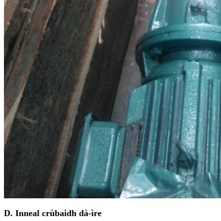
D. Inneal crùbaidh dà-ìre