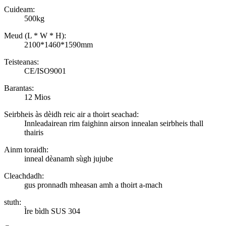
Cuideam:
500kg
Meud (L * W * H):
2100*1460*1590mm
Teisteanas:
CE/ISO9001
Barantas:
12 Mios
Seirbheis às dèidh reic air a thoirt seachad:
Innleadairean rim faighinn airson innealan seirbheis thall
thairis
Ainm toraidh:
inneal dèanamh sùgh jujube
Cleachdadh:
gus pronnadh mheasan amh a thoirt a-mach
stuth:
Ìre bìdh SUS 304