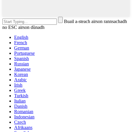
Buail a-steach airson rannsachadh
no ESC airson dùnadh
English
French
German
Portuguese
Spanish
Russian
Japanese
Korean
Arabic
Irish
Greek
Turkish
Italian
Danish
Romanian
Indonesian
Czech
Afrikaans