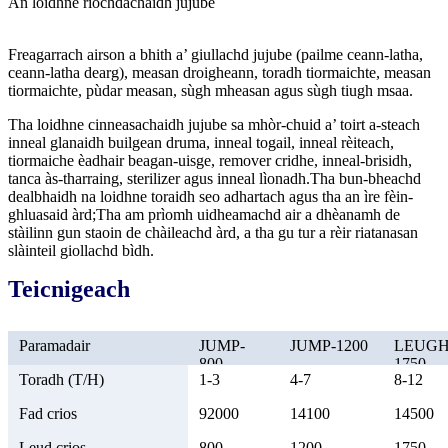
An loidhne riochdachaidh jujube
Freagarrach airson a bhith a’ giullachd jujube (pailme ceann-latha,
ceann-latha dearg), measan droigheann, toradh tiormaichte, measan
tiormaichte, pùdar measan, sùgh mheasan agus sùgh tiugh msaa.
Tha loidhne cinneasachaidh jujube sa mhòr-chuid a’ toirt a-steach
inneal glanaidh builgean druma, inneal togail, inneal rèiteach,
tiormaiche èadhair beagan-uisge, remover cridhe, inneal-brisidh,
tanca às-tharraing, sterilizer agus inneal lìonadh.Tha bun-bheachd
dealbhaidh na loidhne toraidh seo adhartach agus tha an ìre fèin-
ghluasaid àrd;Tha am prìomh uidheamachd air a dhèanamh de
stàilinn gun staoin de chàileachd àrd, a tha gu tur a rèir riatanasan
slàinteil giollachd bìdh.
Teicnigeach
Paramadair
JUMP-
JUMP-1200
LEUGH
800
1750
Toradh (T/H)
1-3
4-7
8-12
Fad crios
92000
14100
14500
Leud crios
800
1200
1750