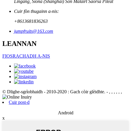
Lingang, Sìona (Shanghai) Sòn Malairt Saorsa Pìleat
Cuir fòn thugainn a-nis:
+8613681836263
jumpfruits@163.com
LEANNAN
FIOSRACHADH A-NIS
© Dlighe-sgrìobhaidh - 2010-2020 : Gach còir glèidhte.
- , , , , , ,
Cuir post-d
Android
x