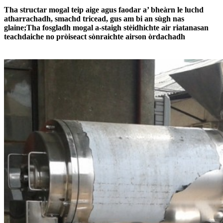
Tha structar mogal teip aige agus faodar a’ bheàrn le luchd
atharrachadh, smachd tricead, gus am bi an sùgh nas
glaine;Tha fosgladh mogal a-staigh stèidhichte air riatanasan
teachdaiche no pròiseact sònraichte airson òrdachadh