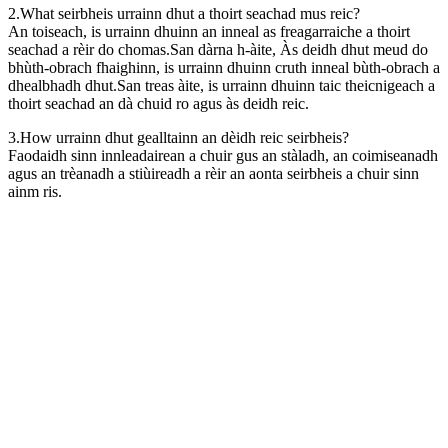
2.What seirbheis urrainn dhut a thoirt seachad mus reic?
An toiseach, is urrainn dhuinn an inneal as freagarraiche a thoirt
seachad a rèir do chomas.San dàrna h-àite, Às deidh dhut meud do
bhùth-obrach fhaighinn, is urrainn dhuinn cruth inneal bùth-obrach a
dhealbhadh dhut.San treas àite, is urrainn dhuinn taic theicnigeach a
thoirt seachad an dà chuid ro agus às deidh reic.
3.How urrainn dhut gealltainn an dèidh reic seirbheis?
Faodaidh sinn innleadairean a chuir gus an stàladh, an coimiseanadh
agus an trèanadh a stiùireadh a rèir an aonta seirbheis a chuir sinn
ainm ris.