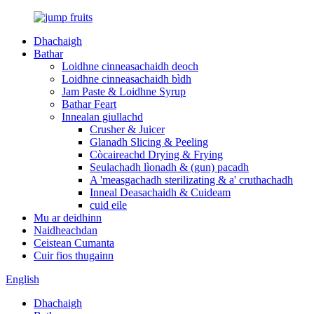
Dhachaigh
Bathar
Loidhne cinneasachaidh deoch
Loidhne cinneasachaidh bìdh
Jam Paste & Loidhne Syrup
Bathar Feart
Innealan giullachd
Crusher & Juicer
Glanadh Slicing & Peeling
Còcaireachd Drying & Frying
Seulachadh lìonadh & (gun) pacadh
A 'measgachadh sterilizating & a' cruthachadh
Inneal Deasachaidh & Cuideam
cuid eile
Mu ar deidhinn
Naidheachdan
Ceistean Cumanta
Cuir fios thugainn
English
Dhachaigh