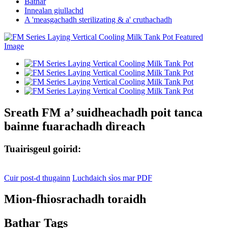
Bathar
Innealan giullachd
A 'measgachadh sterilizating & a' cruthachadh
Sreath FM a’ suidheachadh poit tanca
bainne fuarachadh dìreach
Tuairisgeul goirid:
Cuir post-d thugainn
Luchdaich sìos mar PDF
Mion-fhiosrachadh toraidh
Bathar Tags