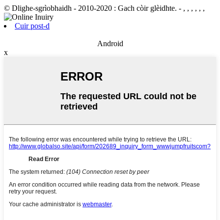
© Dlighe-sgrìobhaidh - 2010-2020 : Gach còir glèidhte.
- , , , , , ,
Cuir post-d
Android
x