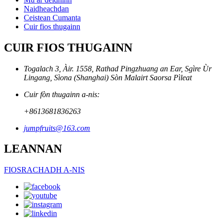
Naidheachdan
Ceistean Cumanta
Cuir fios thugainn
CUIR FIOS THUGAINN
Togalach 3, Àir. 1558, Rathad Pingzhuang an Ear, Sgìre Ùr
Lingang, Sìona (Shanghai) Sòn Malairt Saorsa Pìleat
Cuir fòn thugainn a-nis:
+8613681836263
jumpfruits@163.com
LEANNAN
FIOSRACHADH A-NIS