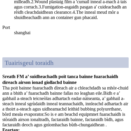
milleadh.2.Wound plastaig film a 'cumail inneal a-mach à tais
agus corrach.3.Fumigation-asgaidh pasgan a' cuideachadh an
rèidh cleachdaidhean clearance.4.The inneal meud mòr a
shuidheachadh ann an container gun phacaid.
Port
shanghai
Tuairisgeul toraidh
Sreath FM a’ suidheachadh poit tanca bainne fuarachaidh
dìreach airson ionad giollachd bainne
Tha poit bainne fuarachadh dìreach air a chleachdadh sa mhòr-chuid
ann a bhith a’ fuarachadh bainne fallas no leaghan eile.Bidh e a’
gabhail a-steach teicneòlas adhartach eadar-nàiseanta, a’ gabhail a-
steach inneal sgrùdaidh inneal teannachaidh, innleachd adhartach air
a thoirt a-steach agus uidheamachd leithid bubbing polyurethane,
bòrd meala evaporator.So is e am beachd equipmnet fuarachaidh is
stòraidh airson ionaltradh, factaraidh bainne, factaraidh bìdh, agus
factaraidh deoch agus gnìomhachas bùth-chungaidhean .
Feartan: