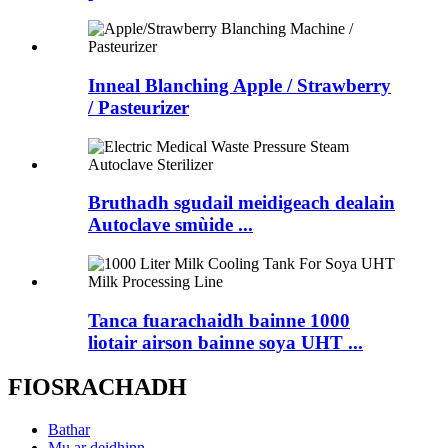
Inneal Blanching Apple / Strawberry
/ Pasteurizer
Bruthadh sgudail meidigeach dealain
Autoclave smùide ...
Tanca fuarachaidh bainne 1000
liotair airson bainne soya UHT ...
FIOSRACHADH
Bathar
Mu ar deidhinn