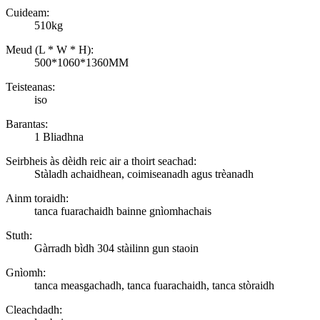
Cuideam:
510kg
Meud (L * W * H):
500*1060*1360MM
Teisteanas:
iso
Barantas:
1 Bliadhna
Seirbheis às dèidh reic air a thoirt seachad:
Stàladh achaidhean, coimiseanadh agus trèanadh
Ainm toraidh:
tanca fuarachaidh bainne gnìomhachais
Stuth:
Gàrradh bìdh 304 stàilinn gun staoin
Gnìomh:
tanca measgachadh, tanca fuarachaidh, tanca stòraidh
Cleachdadh: