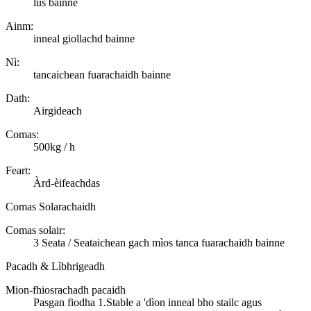
lus bainne
Ainm:
inneal giollachd bainne
Nì:
tancaichean fuarachaidh bainne
Dath:
Airgideach
Comas:
500kg / h
Feart:
Àrd-èifeachdas
Comas Solarachaidh
Comas solair:
3 Seata / Seataichean gach mìos tanca fuarachaidh bainne
Pacadh & Lìbhrigeadh
Mion-fhiosrachadh pacaidh
Pasgan fiodha 1.Stable a 'dìon inneal bho stailc agus