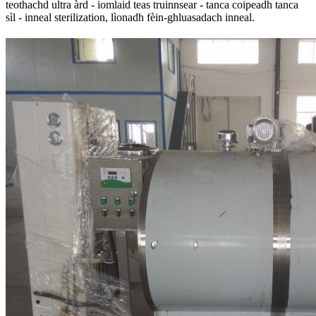
teothachd ultra àrd - iomlaid teas truinnsear - tanca coipeadh tanca
sìl - inneal sterilization, lìonadh fèin-ghluasadach inneal.