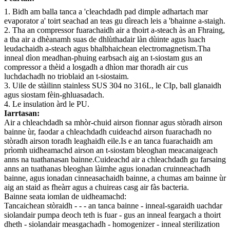
1. Bidh am balla tanca a 'cleachdadh pad dimple adhartach mar
evaporator a' toirt seachad an teas gu dìreach leis a 'bhainne a-staigh.
2. Tha an compressor fuarachaidh air a thoirt a-steach às an Fhraing,
a tha air a dhèanamh suas de dhlùthadair làn dùinte agus luach
leudachaidh a-steach agus bhalbhaichean electromagnetism.Tha
inneal dìon meadhan-phuing earbsach aig an t-siostam gus an
compressor a thèid a losgadh a dhìon mar thoradh air cus
luchdachadh no trioblaid an t-siostaim.
3. Uile de stàilinn stainless SUS 304 no 316L, le CIp, ball glanaidh
agus siostam fèin-ghluasadach.
4. Le insulation àrd le PU.
Iarrtasan:
Air a chleachdadh sa mhòr-chuid airson fionnar agus stòradh airson
bainne ùr, faodar a chleachdadh cuideachd airson fuarachadh no
stòradh airson toradh leaghaidh eile.Is e an tanca fuarachaidh am
prìomh uidheamachd airson an t-siostam bleoghan meacanaigeach
anns na tuathanasan bainne.Cuideachd air a chleachdadh gu farsaing
anns an tuathanas bleoghan làimhe agus ionadan cruinneachadh
bainne, agus ionadan cinneasachaidh bainne, a chumas am bainne ùr
aig an staid as fheàrr agus a chuireas casg air fàs bacteria.
Bainne seata iomlan de uidheamachd:
Tancaichean stòraidh - - - an tanca bainne - inneal-sgaraidh uachdar
siolandair pumpa deoch teth is fuar - gus an inneal feargach a thoirt
dheth - siolandair measgachadh - homogenizer - inneal sterilization