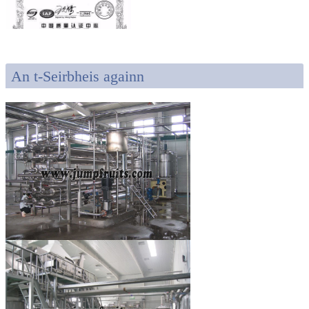
An t-Seirbheis againn