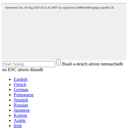
Buail a-steach airson rannsachadh
no ESC airson dùnadh
English
French
German
Portuguese
Spanish
Russian
Japanese
Korean
Arabic
Irish