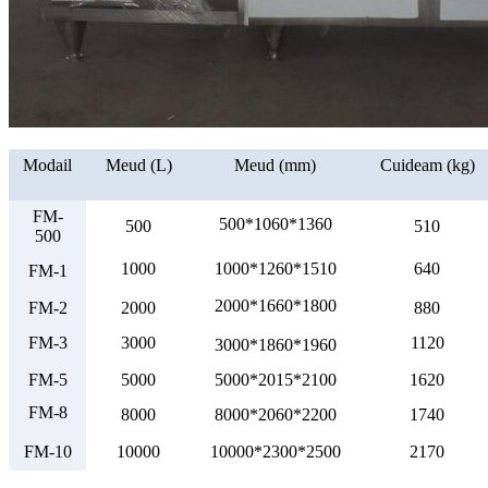
Modail
Meud (L)
Meud (mm)
Cuideam (kg)
FM-
500*1060*1360
500
510
500
1000
1000*1260*1510
640
FM-1
2000*1660*1800
FM-2
2000
880
FM-3
3000
1120
3000*1860*1960
FM-5
5000
5000*2015*2100
1620
FM-8
8000
8000*2060*2200
1740
FM-10
10000
10000*2300*2500
2170