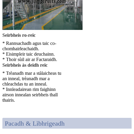
Seirbheis ro-reic
* Rannsachadh agus taic co-
chomhairleachaidh.
* Eisimpleir taic deuchainn.
* Thoir sùil air ar Factaraidh.
Seirbheis às deidh reic
* Trèanadh mar a stàlaicheas tu
an inneal, trèanadh mar a
chleachdas tu an inneal.
* Innleadairean rim faighinn
airson innealan seirbheis thall
thairis.
Pacadh & Lìbhrigeadh