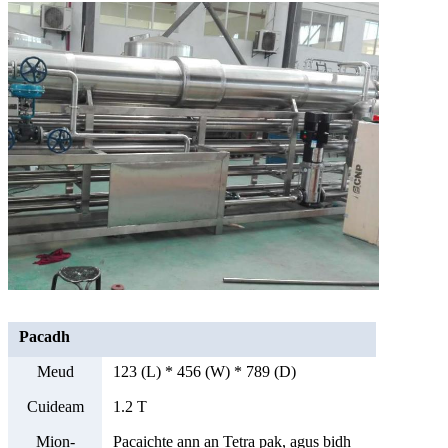
Pacadh
Meud
123 (L) * 456 (W) * 789 (D)
Cuideam
1.2 T
Mion-
Pacaichte ann an Tetra pak, agus bidh