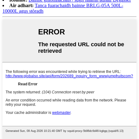
Air adhart:
Tanca fuarachaidh bainne BRLG-05A 500L-
10000L agus stòradh