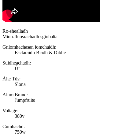
Ro-shealladh
Mion-fhiosrachadh sgiobalta
Gnìomhachasan iomchaidh:
Factaraidh Biadh & Dibhe
Suidheachadh:
Ùr
Àite Tùs:
Sìona
Ainm Brand:
Jumpfruits
Voltage:
380v
Cumhachd:
750w