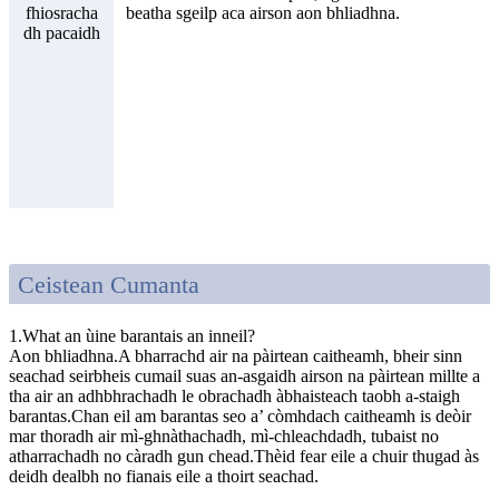
fhiosracha
beatha sgeilp aca airson aon bhliadhna.
dh pacaidh
Ceistean Cumanta
1.What an ùine barantais an inneil?
Aon bhliadhna.A bharrachd air na pàirtean caitheamh, bheir sinn
seachad seirbheis cumail suas an-asgaidh airson na pàirtean millte a
tha air an adhbhrachadh le obrachadh àbhaisteach taobh a-staigh
barantas.Chan eil am barantas seo a’ còmhdach caitheamh is deòir
mar thoradh air mì-ghnàthachadh, mì-chleachdadh, tubaist no
atharrachadh no càradh gun chead.Thèid fear eile a chuir thugad às
deidh dealbh no fianais eile a thoirt seachad.