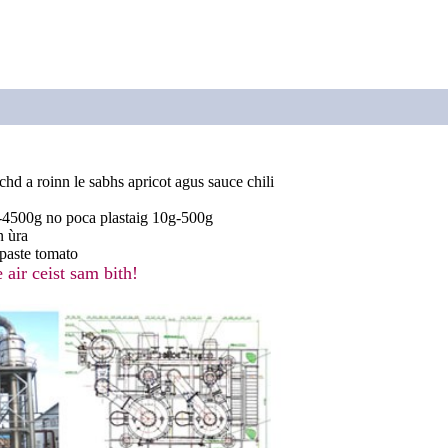
d a roinn le sabhs apricot agus sauce chili
-4500g no poca plastaig 10g-500g
n ùra
paste tomato
ir ceist sam bith!