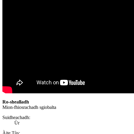
Ro-shealladh
Mion-fhiosrachadh sgiobalta
Suidheachadh:
Ùr
Àite Tùs: