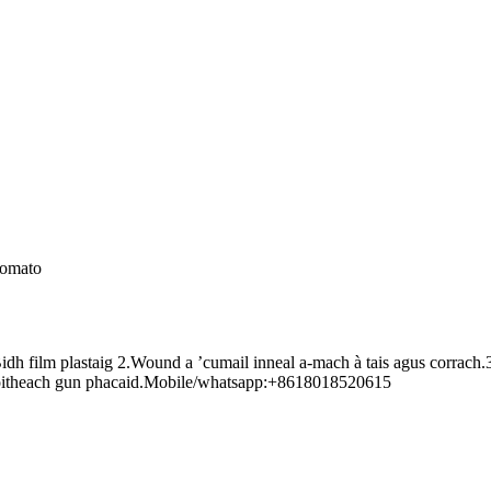
tomato
h.Bidh film plastaig 2.Wound a ’cumail inneal a-mach à tais agus corra
 soitheach gun phacaid.Mobile/whatsapp:+8618018520615