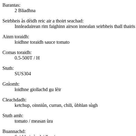
Barantas:
2 Bliadhna
Seirbheis às dèidh reic air a thoirt seachad:
Innleadairean rim faighinn airson innealan seirbheis thall thairis
Ainm toraidh:
loidhne toraidh sauce tomato
Comas toraidh:
0.5-500T / H
Stuth:
SUS304
Gnìomh:
loidhne giollachd gu lèir
Cleachdadh:
ketchup, oinniún, curran, chili, ùbhlan sùgh
Stuth amh:
tomato / measan ùra
Buannachd: