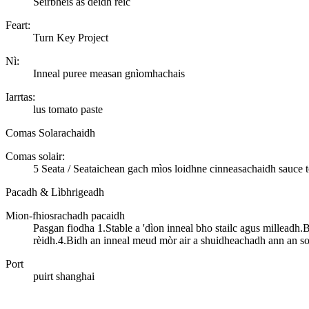
Seirbheis às deidh reic
Feart:
Turn Key Project
Nì:
Inneal puree measan gnìomhachais
Iarrtas:
lus tomato paste
Comas Solarachaidh
Comas solair:
5 Seata / Seataichean gach mìos loidhne cinneasachaidh sauce 
Pacadh & Lìbhrigeadh
Mion-fhiosrachadh pacaidh
Pasgan fiodha 1.Stable a 'dìon inneal bho stailc agus millead
rèidh.4.Bidh an inneal meud mòr air a shuidheachadh ann an
Port
puirt shanghai