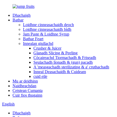
Dhachaigh
Bathar
Loidhne cinneasachaidh deoch
Loidhne cinneasachaidh bìdh
Jam Paste & Loidhne Syrup
Bathar Feart
Innealan giullachd
Crusher & Juicer
Glanadh Slicing & Peeling
Còcaireachd Tiormachadh & Friseadh
Seulachadh lìonadh & (gun) pacadh
A 'measgachadh sterilizating & a' cruthachadh
Inneal Deasachaidh & Cuideam
cuid eile
Mu ar deidhinn
Naidheachdan
Ceistean Cumanta
Cuir fios thugainn
English
Dhachaigh