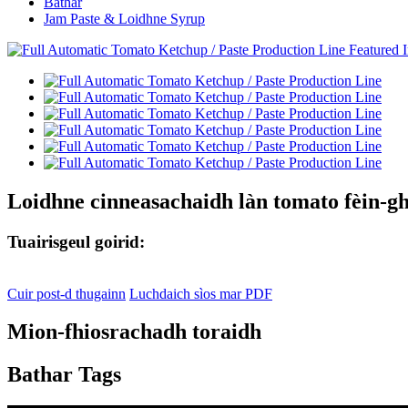
Bathar
Jam Paste & Loidhne Syrup
Loidhne cinneasachaidh làn tomato fèin-gh
Tuairisgeul goirid:
Cuir post-d thugainn
Luchdaich sìos mar PDF
Mion-fhiosrachadh toraidh
Bathar Tags