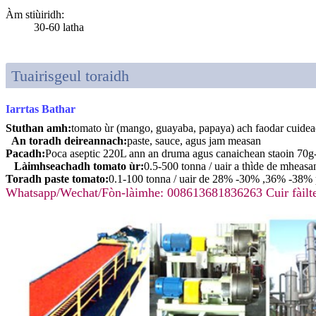
Àm stiùiridh
:
30-60 latha
Tuairisgeul toraidh
Iarrtas Bathar
Stuthan amh:
tomato ùr (mango, guayaba, papaya) ach faodar cuideach
An toradh deireannach:
paste, sauce, agus jam measan
Pacadh:
Poca aseptic 220L ann an druma agus canaichean staoin 70g
Làimhseachadh tomato ùr:
0.5-500 tonna / uair a thìde de mheasa
Toradh paste tomato:
0.1-100 tonna / uair de 28% -30% ,36% -38% 
Whatsapp/Wechat/Fòn-làimhe: 008613681836263 Cuir fàilte a