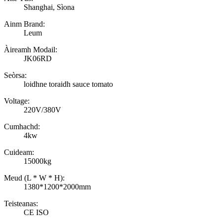
Shanghai, Sìona
Ainm Brand:
Leum
Àireamh Modail:
JK06RD
Seòrsa:
loidhne toraidh sauce tomato
Voltage:
220V/380V
Cumhachd:
4kw
Cuideam:
15000kg
Meud (L * W * H):
1380*1200*2000mm
Teisteanas:
CE ISO