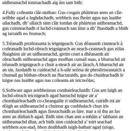
uidheamachd ionnsachadh aig àm sam bith;
4.Fully coileanta clàr-stuthan: Gus cosgais phàirtean anns an clàr-
seilbhe agad a lughdachadh, seirbheis nas fheàrr agus nas luaithe
ullachadh, dh’ ullaich sinn clàr iomlan de phàirtean uidheamachd,
gus coinneachadh ri luchd-ceannach san ùine a dh’ fhaodadh a bhith
ag iarraidh no feumach;
5.Trèanadh proifeasanta is teignigeach: Gus dèanamh cinnteach à
coileanadh luchd-obrach teignigeach an neach-ceannach gus eòlas
fhaighinn air an uidheamachd, greim ceart a dhèanamh air
obrachadh uidheamachd agus modhan cumail suas, a bharrachd air
trèanadh teignigeach a chuir a-steach air an làrach.A bharrachd air
an sin, faodaidh tu cuideachd a h-uile seòrsa de phroifeiseantaich a
chumail gu bùthan-obrach an fhactaraidh, gus do chuideachadh le
tuigse nas luaithe agus nas coileanta air teicneòlas;
6.Software agus seirbheisean comhairleachaidh: Gus am faigh an
luchd-obrach teicnigeach agad barrachd tuigse air a’
chomhairleachadh co-cheangailte ri uidheamachd, cuiridh mi air
dòigh an uidheamachd a chuirear gu cunbhalach chun iris
chomhairleachaidh agus fiosrachaidh as ùire. mar a nì thu an lus
anns an dùthaich agad. Bidh sinn chan ann a-mhàin a’ tabhann an
uidheamachd dhut, ach bidh sinn cuideachd a’ toirt seachad
seirbheis aon-stad, bhon dealbhadh taigh-bathair agad (uisge,