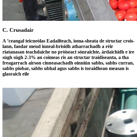
C. Crusadair
A ’ceangal teicneòlas Eadailteach, ioma-sheata de structar crois-
lann, faodar meud inneal-brisidh atharrachadh a rèir
riatanasan teachdaiche no pròiseact sònraichte, àrdaichidh e ìre
sùgh sùgh 2-3% an coimeas ris an structar traidiseanta, a tha
freagarrach airson cinneasachadh oinniún sabhs, sabhs curran,
sabhs piobar, sabhs ubhal agus sabhs is toraidhean measan is
glasraich eile