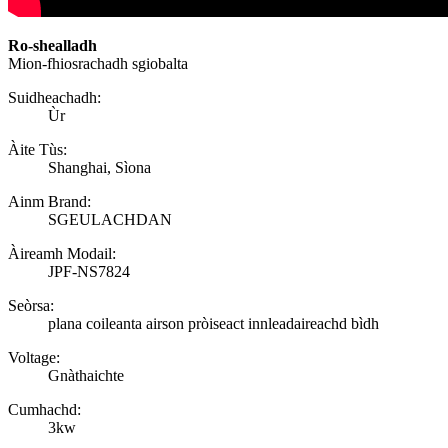
Ro-shealladh
Mion-fhiosrachadh sgiobalta
Suidheachadh:
Ùr
Àite Tùs:
Shanghai, Sìona
Ainm Brand:
SGEULACHDAN
Àireamh Modail:
JPF-NS7824
Seòrsa:
plana coileanta airson pròiseact innleadaireachd bìdh
Voltage:
Gnàthaichte
Cumhachd:
3kw