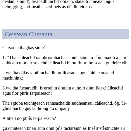
dealan, smùid), trèanadh luchd-obrach, stàladh innealan agus
debugging, fad-beatha seirbheis às dèidh reic msaa.
Ceistean Cumanta
Carson a thaghas sinn?
1. ”Tha càileachd na phrìomhachas”.bidh sinn an-còmhnaidh a’ cur
cuideam mòr air smachd càileachd bhon fhìor thoiseach gu deireadh;
2.we tha eòlas saothrachaidh proifeasanta agus uidheamachd
machining;
3.we tha factaraidh, is urrainn dhuinn a thoirt dhut fìor chàileachd
agus fìor phrìs farpaiseach;
Tha sgioba teicnigeach rannsachaidh saidheansail càileachd, òg, ùr-
ghnàthach agus làidir aig 4.company
A bheil do phrìs farpaiseach?
gu cinnteach bheir sinn dhut prìs factaraidh as fheàrr stèidhichte air