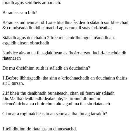
toradh agus seirbheis adhartach.
Barantas sam bith?
Barantas uidheamachd 1.one bliadhna às deidh stàladh soirbheachail
& coimiseanadh uidheamachd agus cumail suas fad-beatha;
Stàladh agus deuchainn 2.free mus cuir thu agus trèanadh an-
asgaidh airson obrachadh
3.advice airson na fuasglaidhean as fheàrr airson luchd-cleachdaidh
riatanasan
Dè mu dheidhinn ruith is stàladh an deuchainn?
1.Before lìbhrigeadh, tha sinn a 'crìochnachadh an deuchainn thairis
air 3 tursan.
2.If bheir thu dealbhadh bunaiteach, chan eil feum air stàladh
idir.Ma tha dealbhadh dealaichte, is urrainn dhuinn ar
teicneòlaichean a chuir chun àite agad ma tha sin riatanach.
Ciamar a roghnaicheas tu an seòrsa a tha thu ag iarraidh?
1.tell dhuinn do riatanas an cinneasachd.