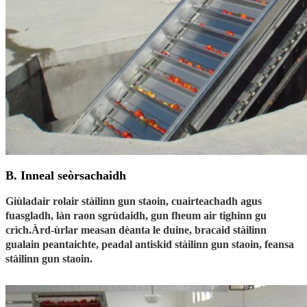
B. Inneal seòrsachaidh
Giùladair rolair stàilinn gun staoin, cuairteachadh agus
fuasgladh, làn raon sgrùdaidh, gun fheum air tighinn gu
crìch.Àrd-ùrlar measan dèanta le duine, bracaid stàilinn
gualain peantaichte, peadal antiskid stàilinn gun staoin, feansa
stàilinn gun staoin.