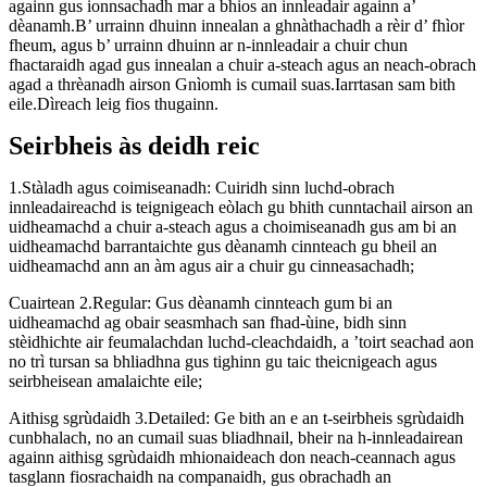
againn gus ionnsachadh mar a bhios an innleadair againn a’
dèanamh.B’ urrainn dhuinn innealan a ghnàthachadh a rèir d’ fhìor
fheum, agus b’ urrainn dhuinn ar n-innleadair a chuir chun
fhactaraidh agad gus innealan a chuir a-steach agus an neach-obrach
agad a thrèanadh airson Gnìomh is cumail suas.Iarrtasan sam bith
eile.Dìreach leig fios thugainn.
Seirbheis às deidh reic
1.Stàladh agus coimiseanadh: Cuiridh sinn luchd-obrach
innleadaireachd is teignigeach eòlach gu bhith cunntachail airson an
uidheamachd a chuir a-steach agus a choimiseanadh gus am bi an
uidheamachd barrantaichte gus dèanamh cinnteach gu bheil an
uidheamachd ann an àm agus air a chuir gu cinneasachadh;
Cuairtean 2.Regular: Gus dèanamh cinnteach gum bi an
uidheamachd ag obair seasmhach san fhad-ùine, bidh sinn
stèidhichte air feumalachdan luchd-cleachdaidh, a ’toirt seachad aon
no trì tursan sa bhliadhna gus tighinn gu taic theicnigeach agus
seirbheisean amalaichte eile;
Aithisg sgrùdaidh 3.Detailed: Ge bith an e an t-seirbheis sgrùdaidh
cunbhalach, no an cumail suas bliadhnail, bheir na h-innleadairean
againn aithisg sgrùdaidh mhionaideach don neach-ceannach agus
tasglann fiosrachaidh na companaidh, gus obrachadh an