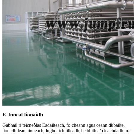
F. Inneal lìonaidh
Gabhail ri teicneòlas Eadailteach, fo-cheann agus ceann dùbailte,
lìonadh leantainneach, lughdaich tilleadh;Le bhith a’ cleachdadh in-