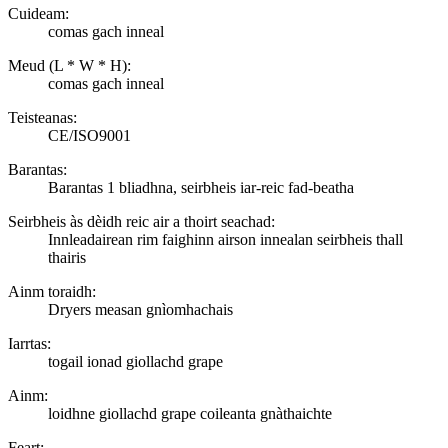
Cuideam:
comas gach inneal
Meud (L * W * H):
comas gach inneal
Teisteanas:
CE/ISO9001
Barantas:
Barantas 1 bliadhna, seirbheis iar-reic fad-beatha
Seirbheis às dèidh reic air a thoirt seachad:
Innleadairean rim faighinn airson innealan seirbheis thall
thairis
Ainm toraidh:
Dryers measan gnìomhachais
Iarrtas:
togail ionad giollachd grape
Ainm:
loidhne giollachd grape coileanta gnàthaichte
Feart: