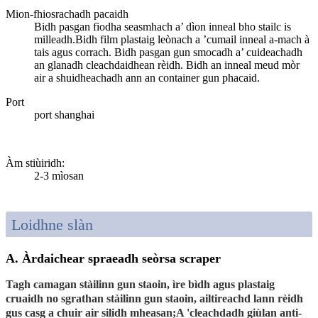
Mion-fhiosrachadh pacaidh
Bidh pasgan fiodha seasmhach a’ dìon inneal bho stailc is
milleadh.Bidh film plastaig leònach a ’cumail inneal a-mach à
tais agus corrach. Bidh pasgan gun smocadh a’ cuideachadh
an glanadh cleachdaidhean rèidh. Bidh an inneal meud mòr
air a shuidheachadh ann an container gun phacaid.
Port
port shanghai
Àm stiùiridh
:
2-3 mìosan
Loidhne slàn
A. Àrdaichear spraeadh seòrsa scraper
Tagh camagan stàilinn gun staoin, ìre bìdh agus plastaig
cruaidh no sgrathan stàilinn gun staoin, ailtireachd lann rèidh
gus casg a chuir air silidh mheasan;A 'cleachdadh giùlan anti-