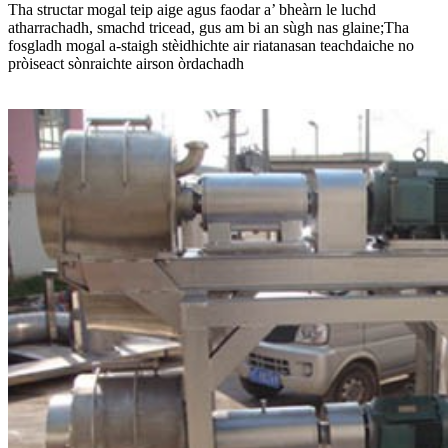
Tha structar mogal teip aige agus faodar a’ bheàrn le luchd
atharrachadh, smachd tricead, gus am bi an sùgh nas glaine;Tha
fosgladh mogal a-staigh stèidhichte air riatanasan teachdaiche no
pròiseact sònraichte airson òrdachadh