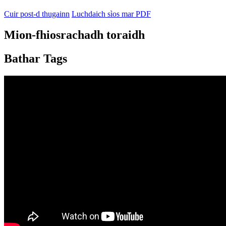
Cuir post-d thugainn
Luchdaich sìos mar PDF
Mion-fhiosrachadh toraidh
Bathar Tags