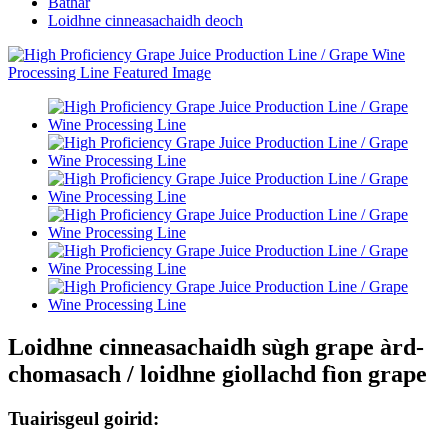
Bathar
Loidhne cinneasachaidh deoch
Loidhne cinneasachaidh sùgh grape àrd-
chomasach / loidhne giollachd fìon grape
Tuairisgeul goirid: