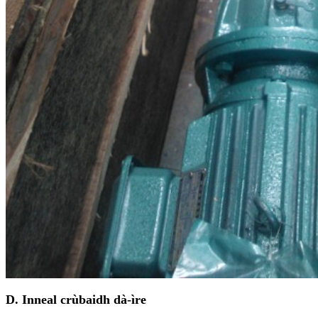
D. Inneal crùbaidh dà-ìre