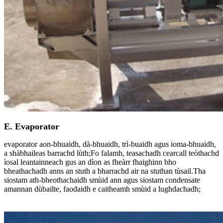
E. Evaporator
evaporator aon-bhuaidh, dà-bhuaidh, trì-buaidh agus ioma-bhuaidh,
a shàbhaileas barrachd lùth;Fo falamh, teasachadh cearcall teòthachd
ìosal leantainneach gus an dìon as fheàrr fhaighinn bho
bheathachadh anns an stuth a bharrachd air na stuthan tùsail.Tha
siostam ath-bheothachaidh smùid ann agus siostam condensate
amannan dùbailte, faodaidh e caitheamh smùid a lughdachadh;