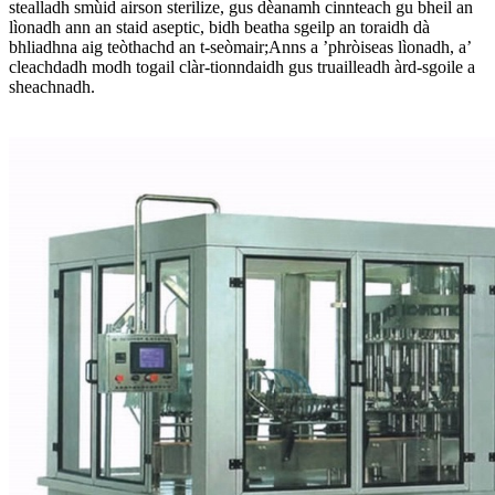
stealladh smùid airson sterilize, gus dèanamh cinnteach gu bheil an
lìonadh ann an staid aseptic, bidh beatha sgeilp an toraidh dà
bhliadhna aig teòthachd an t-seòmair;Anns a ’phròiseas lìonadh, a’
cleachdadh modh togail clàr-tionndaidh gus truailleadh àrd-sgoile a
sheachnadh.