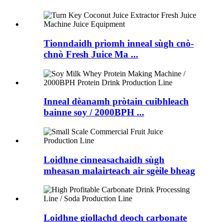
Tionndaidh prìomh inneal sùgh cnò-
chnò Fresh Juice Ma ...
Inneal dèanamh pròtain cuibhleach
bainne soy / 2000BPH ...
Loidhne cinneasachaidh sùgh
mheasan malairteach air sgèile bheag
Loidhne giollachd deoch carbonate