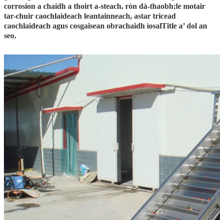
corrosion a chaidh a thoirt a-steach, ròn dà-thaobh;le motair
tar-chuir caochlaideach leantainneach, astar tricead
caochlaideach agus cosgaisean obrachaidh ìosalTitle a’ dol an
seo.