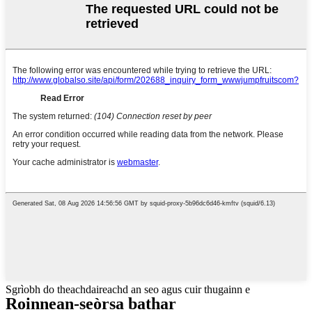
Sgrìobh do theachdaireachd an seo agus cuir thugainn e
Roinnean-seòrsa bathar