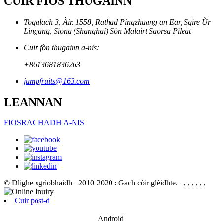
CUIR FIOS THUGAINN
Togalach 3, Àir. 1558, Rathad Pingzhuang an Ear, Sgìre Ùr
Lingang, Sìona (Shanghai) Sòn Malairt Saorsa Pìleat
Cuir fòn thugainn a-nis:
+8613681836263
jumpfruits@163.com
LEANNAN
FIOSRACHADH A-NIS
© Dlighe-sgrìobhaidh - 2010-2020 : Gach còir glèidhte.
- , , , , , ,
Cuir post-d
Android