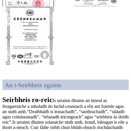
An t-Seirbheis againn
Seirbheis ro-reic
Is urrainn dhuinn an inneal as
freagarraiche a mholadh do luchd-ceannach a rèir am foirmle agus
an stuth amh.“Dealbhadh is leasachadh”, “saothrachadh”, “stàladh
agus coimiseanadh”, “trèanadh teicnigeach” agus “seirbheis às deidh
reic”.Is urrainn dhuinn solaraiche stuth amh, botail, bileagan is eile a
thoirt a-steach. Cuir fàilte oirbh chun bhùth-obrach riochdachaidh