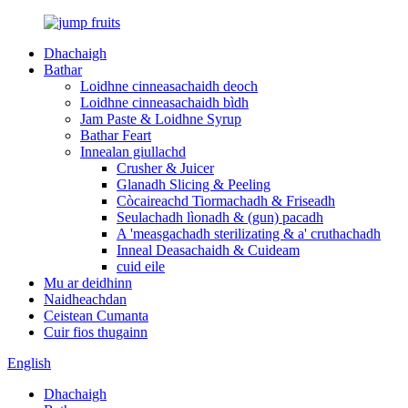
Dhachaigh
Bathar
Loidhne cinneasachaidh deoch
Loidhne cinneasachaidh bìdh
Jam Paste & Loidhne Syrup
Bathar Feart
Innealan giullachd
Crusher & Juicer
Glanadh Slicing & Peeling
Còcaireachd Tiormachadh & Friseadh
Seulachadh lìonadh & (gun) pacadh
A 'measgachadh sterilizating & a' cruthachadh
Inneal Deasachaidh & Cuideam
cuid eile
Mu ar deidhinn
Naidheachdan
Ceistean Cumanta
Cuir fios thugainn
English
Dhachaigh