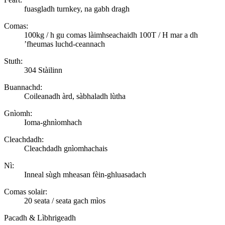
fuasgladh turnkey, na gabh dragh
Comas:
100kg / h gu comas làimhseachaidh 100T / H mar a dh
’fheumas luchd-ceannach
Stuth:
304 Stàilinn
Buannachd:
Coileanadh àrd, sàbhaladh lùtha
Gnìomh:
Ioma-ghnìomhach
Cleachdadh:
Cleachdadh gnìomhachais
Nì:
Inneal sùgh mheasan fèin-ghluasadach
Comas solair:
20 seata / seata gach mìos
Pacadh & Lìbhrigeadh