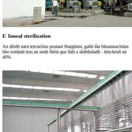
F. Inneal sterilization
An dèidh naoi teicneòlas peutant fhaighinn, gabh làn bhuannachdan
bho iomlaid teas an stuth fhèin gus lùth a shàbhaladh - timcheall air
40%