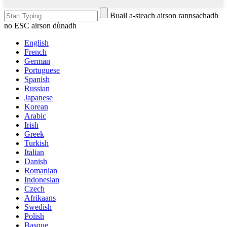
Buail a-steach airson rannsachadh
no ESC airson dùnadh
English
French
German
Portuguese
Spanish
Russian
Japanese
Korean
Arabic
Irish
Greek
Turkish
Italian
Danish
Romanian
Indonesian
Czech
Afrikaans
Swedish
Polish
Basque