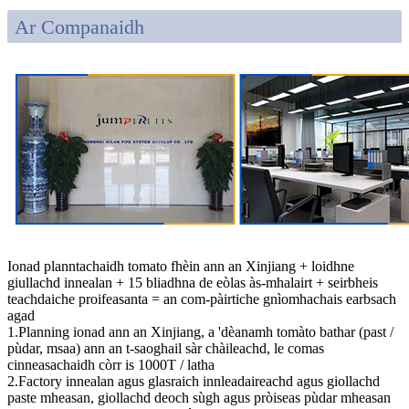
Ar Companaidh
Ionad planntachaidh tomato fhèin ann an Xinjiang + loidhne
giullachd innealan + 15 bliadhna de eòlas às-mhalairt + seirbheis
teachdaiche proifeasanta = an com-pàirtiche gnìomhachais earbsach
agad
1.Planning ionad ann an Xinjiang, a 'dèanamh tomàto bathar (past /
pùdar, msaa) ann an t-saoghail sàr chàileachd, le comas
cinneasachaidh còrr is 1000T / latha
2.Factory innealan agus glasraich innleadaireachd agus giollachd
paste mheasan, giollachd deoch sùgh agus pròiseas pùdar mheasan