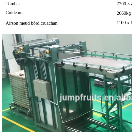
Tomhas
7200 ×
Cuideam
2660kg
1100 x 
Airson meud bòrd cruachan: