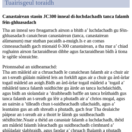
Tuairisgeul toraidh
Canastairean staoin JC300 inneal dì-luchdachadh tanca falamh
fèin-ghluasadach
Tha an inneal seo freagarrach airson a bhith a’ luchdachadh gu fèin-
ghluasadach canaichean canastairean (tanca, canastairean
alùmanum) mar stuthan pacaidh a-muigh.Is e an comas
cinneasachaidh gach mionaid 0-300 canastairean, a tha mar a’ chiad
roghainn airson factaraidhean dibhe agus factaraidhean bìdh à tiona
le sgèile sònraichte.
Prionnsabal an uidheamachd:
Tha am màileid air a chruachadh le canaichean falamh air a chuir air
an t-sreath giùlain màileid leis an forklift agus air a chuir gu àrd-ùrlar
togail màileid an aoigh.Bidh an àrd-ùrlar togail màileid a ’togail a’
mhàileid tanca falamh suidhichte gu àirde an tanca luchdaichidh,
agus bidh an siolandair a ’draibheadh ​​​​baffle an tanca brùthaidh gus
tanca falamh an t-sreath gu lèir a phutadh air a’ chrios mogal, agus
an uairsin a ’tilleadh chun t-suidheachadh ullachaidh, agus a’
leantainn gus an ath shreath a phutadh, gach fear Tha dealaiche
pàipear an t-sreath air a thoirt le làimh gu suidheachadh
stèidhichte.Nuair a thèid an canastair falamh a luchdachadh, thèid
am màileid falamh ìsleachadh gu suidheachadh còmhnard a’
ghiùladair slabhraidh, agus faodar a’ chruach fhalamh a phutadh