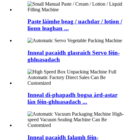
Paste làimhe beag / uachdar / lotion /
lionn leaghan ...
Inneal pacaidh glasraich Servo fèin-
ghluasadach
Inneal dì-phapadh bogsa àrd-astar
làn fèin-ghluasadach ...
Inneal pacaidh falamh fèin-