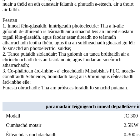
nuair a thèid an ath canastair falamh a phutadh a-steach. air a thoirt
air falbh.
Feartan
1. Inneal fèin-glasaidh, inntrigeadh photoelectric: Tha a h-uile
gnìomh de dhìreadh is teàrnadh air a smachd leis an inneal siostam
togail fèin-glasaidh, agus faodar astar dìreadh no teàrnadh
atharrachadh leotha fhèin, agus tha an suidheachadh gluasad gu lèir
fo smachd an photoelectric. suidse;
2. Tanca putaidh siolandair: Tha gnìomh an tanca brùthaidh air a
chrìochnachadh leis an t-siolandair, agus faodar an smeòrach
atharrachadh;
3. Co-phàirtean àrd-inbhe - a' cleachdadh Mitsubishi's PLC, neach-
conaltraidh Schneider, tionndadh faisg air Omron agus rèiteachadh
àrd-inbhe eile;
Furasta obrachadh: Tha am pròiseas toraidh fo smachd putanan.
paramadair teignigeach inneal depalletizer i
Modail
JC 300
Cumhachd motair
2.5KW
Èifeachdas riochdachaidh
0-300 c