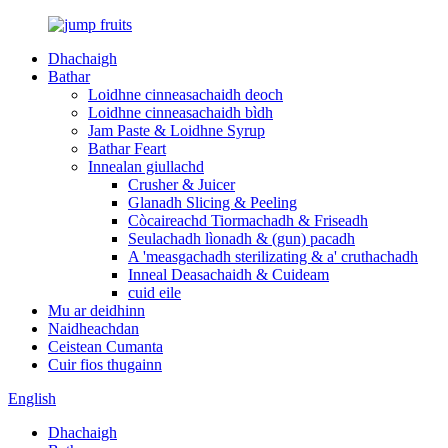
Dhachaigh
Bathar
Loidhne cinneasachaidh deoch
Loidhne cinneasachaidh bìdh
Jam Paste & Loidhne Syrup
Bathar Feart
Innealan giullachd
Crusher & Juicer
Glanadh Slicing & Peeling
Còcaireachd Tiormachadh & Friseadh
Seulachadh lìonadh & (gun) pacadh
A 'measgachadh sterilizating & a' cruthachadh
Inneal Deasachaidh & Cuideam
cuid eile
Mu ar deidhinn
Naidheachdan
Ceistean Cumanta
Cuir fios thugainn
English
Dhachaigh