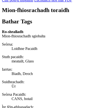
Cuir post-d thugainn
Luchdaich sìos mar PDF
Mion-fhiosrachadh toraidh
Bathar Tags
Ro-shealladh
Mion-fhiosrachadh sgiobalta
Seòrsa:
Loidhne Pacaidh
Stuth pacaidh:
meatailt, Glass
Iarrtas:
Biadh, Deoch
Suidheachadh:
Ùr
Seòrsa Pacaidh:
CANS, botail
Ìre fèin-ghluasadach: