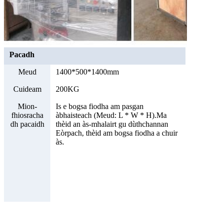
Pacadh
Meud
1400*500*1400mm
Cuideam
200KG
Mion-
Is e bogsa fiodha am pasgan
fhiosracha
àbhaisteach (Meud: L * W * H).Ma
dh pacaidh
thèid an às-mhalairt gu dùthchannan
Eòrpach, thèid am bogsa fiodha a chuir
às.