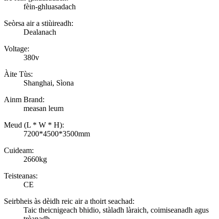
fèin-ghluasadach
Seòrsa air a stiùireadh:
Dealanach
Voltage:
380v
Àite Tùs:
Shanghai, Sìona
Ainm Brand:
measan leum
Meud (L * W * H):
7200*4500*3500mm
Cuideam:
2660kg
Teisteanas:
CE
Seirbheis às dèidh reic air a thoirt seachad:
Taic theicnigeach bhidio, stàladh làraich, coimiseanadh agus
trèanadh