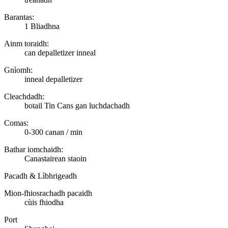
Barantas:
1 Bliadhna
Ainm toraidh:
can depalletizer inneal
Gnìomh:
inneal depalletizer
Cleachdadh:
botail Tin Cans gan luchdachadh
Comas:
0-300 canan / min
Bathar iomchaidh:
Canastairean staoin
Pacadh & Lìbhrigeadh
Mion-fhiosrachadh pacaidh
cùis fhiodha
Port