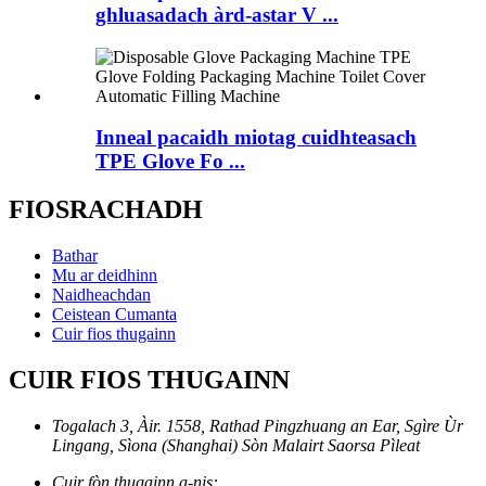
ghluasadach àrd-astar V ...
Inneal pacaidh miotag cuidhteasach
TPE Glove Fo ...
FIOSRACHADH
Bathar
Mu ar deidhinn
Naidheachdan
Ceistean Cumanta
Cuir fios thugainn
CUIR FIOS THUGAINN
Togalach 3, Àir. 1558, Rathad Pingzhuang an Ear, Sgìre Ùr
Lingang, Sìona (Shanghai) Sòn Malairt Saorsa Pìleat
Cuir fòn thugainn a-nis: