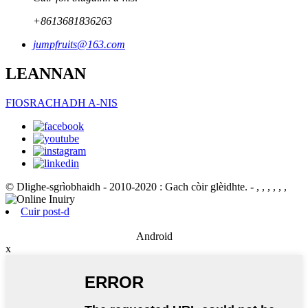
+8613681836263
jumpfruits@163.com
LEANNAN
FIOSRACHADH A-NIS
© Dlighe-sgrìobhaidh - 2010-2020 : Gach còir glèidhte.
- , , , , , ,
Cuir post-d
Android
x