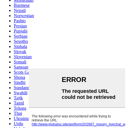
Mongolian
Burmese
Nepali
Norwegian
Pashto
Persian
Punjabi
Serbian
Sesotho
Sinhala
Slovak
Slovenian
Somali
Samoan
Scots Gaelic
Shona
Sindhi
Sundanese
Swahili
Tajik
Tamil
Telugu
Thai
Ukrainian
Urdu