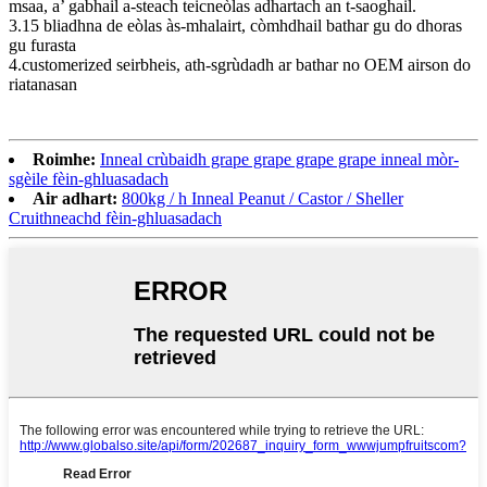
msaa, a’ gabhail a-steach teicneòlas adhartach an t-saoghail.
3.15 bliadhna de eòlas às-mhalairt, còmhdhail bathar gu do dhoras
gu furasta
4.customerized seirbheis, ath-sgrùdadh ar bathar no OEM airson do
riatanasan
Roimhe:
Inneal crùbaidh grape grape grape grape inneal mòr-
sgèile fèin-ghluasadach
Air adhart:
800kg / h Inneal Peanut / Castor / Sheller
Cruithneachd fèin-ghluasadach