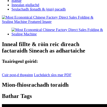
Bathar
Innealan giullachd
Seulachadh lìonadh & (gun) pacadh
Inneal fillte & ròin reic dìreach
factaraidh Sìneach as adhartaiche
Tuairisgeul goirid:
Cuir post-d thugainn
Luchdaich sìos mar PDF
Mion-fhiosrachadh toraidh
Bathar Tags