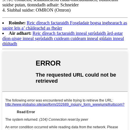
suidse putan, tionndadh adhair: Schneider
4. Siubhal suidse: OMRON (Omron)
Roimhe:
Reic dìreach factaraidh Fosgladair bogsa inghearach as
saoire leis a’ chàileachd as fheàrr
Air adhart:
Reic dìreach factaraidh inneal sgrùdaidh àrd-astar
dìon-uisge inneal sgrùdaidh cuideam cuideam inneal giùlain inneal
diùltadh