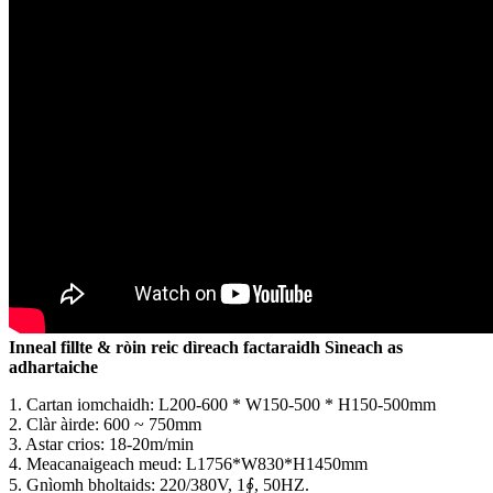
Inneal fillte & ròin reic dìreach factaraidh Sìneach as
adhartaiche
1. Cartan iomchaidh: L200-600 * W150-500 * H150-500mm
2. Clàr àirde: 600 ~ 750mm
3. Astar crios: 18-20m/min
4. Meacanaigeach meud: L1756*W830*H1450mm
5. Gnìomh bholtaids: 220/380V, 1∮, 50HZ.