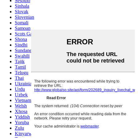
Sesotho
Sinhala
Slovak
Slovenian
Somali
Samoan
Scots Gaelic
Shona
Sindhi
Sundanese
Swahili
Tajik
Tamil
Telugu
Thai
Ukrainian
Urdu
Uzbek
Vietnamese
Welsh
Xhosa
Yiddish
Yoruba
Zulu
Kinyarwanda