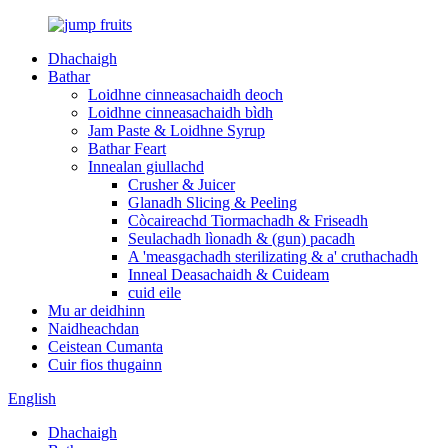
Dhachaigh
Bathar
Loidhne cinneasachaidh deoch
Loidhne cinneasachaidh bìdh
Jam Paste & Loidhne Syrup
Bathar Feart
Innealan giullachd
Crusher & Juicer
Glanadh Slicing & Peeling
Còcaireachd Tiormachadh & Friseadh
Seulachadh lìonadh & (gun) pacadh
A 'measgachadh sterilizating & a' cruthachadh
Inneal Deasachaidh & Cuideam
cuid eile
Mu ar deidhinn
Naidheachdan
Ceistean Cumanta
Cuir fios thugainn
English
Dhachaigh