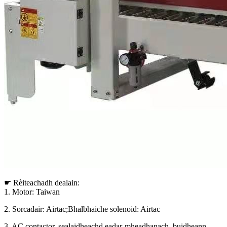
☛ Rèiteachadh dealain:
1. Motor: Taiwan
2. Sorcadair: Airtac;Bhalbhaiche solenoid: Airtac
3. AC contactor, sealaidheachd eadar-mheadhanach, buidheann