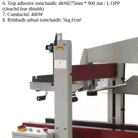
6. Teip adhesive iomchaidh: 48/60/75mm * 900 slat / L OPP
(cleachd fear dhiubh)
7. Cumhachd: 400W
8. Brùthadh adhair iomchaidh: 5kg.f/cm²