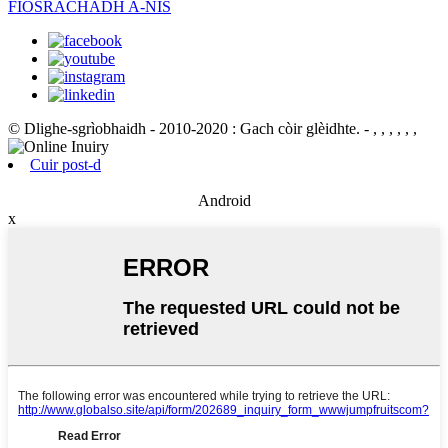
FIOSRACHADH A-NIS
© Dlighe-sgrìobhaidh - 2010-2020 : Gach còir glèidhte.
- , , , , , ,
Cuir post-d
Android
x