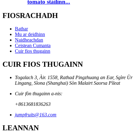
tomato stàilinn...
FIOSRACHADH
Bathar
Mu ar deidhinn
Naidheachdan
Ceistean Cumanta
Cuir fios thugainn
CUIR FIOS THUGAINN
Togalach 3, Àir. 1558, Rathad Pingzhuang an Ear, Sgìre Ùr
Lingang, Sìona (Shanghai) Sòn Malairt Saorsa Pìleat
Cuir fòn thugainn a-nis:
+8613681836263
jumpfruits@163.com
LEANNAN