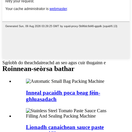
Sgrìobh do theachdaireachd an seo agus cuir thugainn e
Roinnean-seòrsa bathar
Inneal pacaidh poca beag fèin-
ghluasadach
Lìonadh canaichean sauce paste