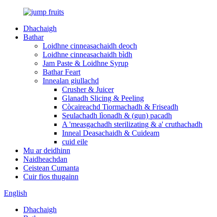
Dhachaigh
Bathar
Loidhne cinneasachaidh deoch
Loidhne cinneasachaidh bìdh
Jam Paste & Loidhne Syrup
Bathar Feart
Innealan giullachd
Crusher & Juicer
Glanadh Slicing & Peeling
Còcaireachd Tiormachadh & Friseadh
Seulachadh lìonadh & (gun) pacadh
A 'measgachadh sterilizating & a' cruthachadh
Inneal Deasachaidh & Cuideam
cuid eile
Mu ar deidhinn
Naidheachdan
Ceistean Cumanta
Cuir fios thugainn
English
Dhachaigh