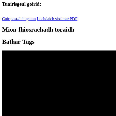
Tuairisgeul goirid:
Cuir post-d thugainn
Luchdaich sìos mar PDF
Mion-fhiosrachadh toraidh
Bathar Tags