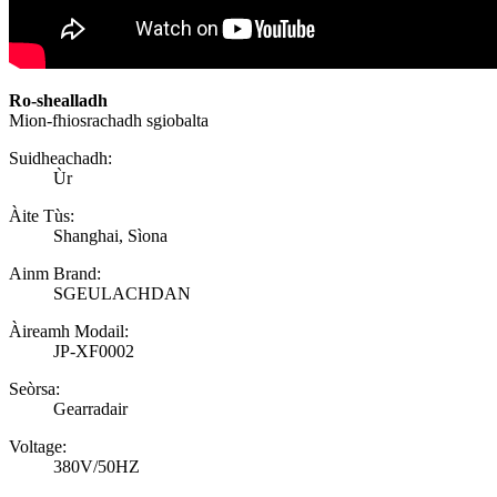
Ro-shealladh
Mion-fhiosrachadh sgiobalta
Suidheachadh:
Ùr
Àite Tùs:
Shanghai, Sìona
Ainm Brand:
SGEULACHDAN
Àireamh Modail:
JP-XF0002
Seòrsa:
Gearradair
Voltage:
380V/50HZ