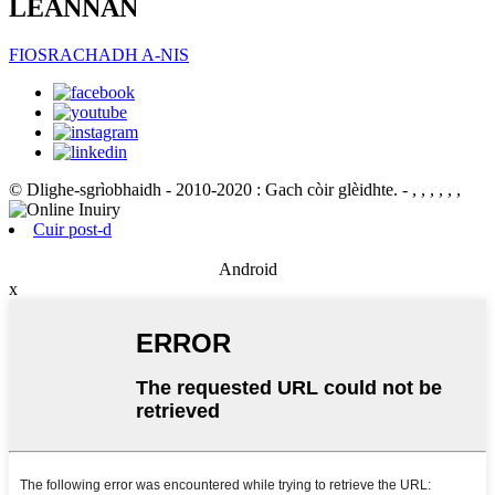
LEANNAN
FIOSRACHADH A-NIS
© Dlighe-sgrìobhaidh - 2010-2020 : Gach còir glèidhte.
- , , , , , ,
Cuir post-d
Android
x