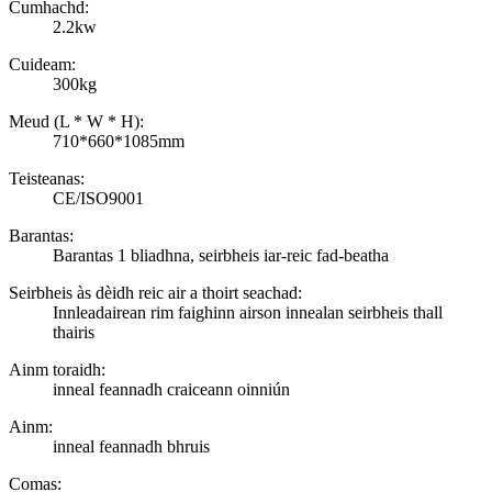
Cumhachd:
2.2kw
Cuideam:
300kg
Meud (L * W * H):
710*660*1085mm
Teisteanas:
CE/ISO9001
Barantas:
Barantas 1 bliadhna, seirbheis iar-reic fad-beatha
Seirbheis às dèidh reic air a thoirt seachad:
Innleadairean rim faighinn airson innealan seirbheis thall
thairis
Ainm toraidh:
inneal feannadh craiceann oinniún
Ainm:
inneal feannadh bhruis
Comas: