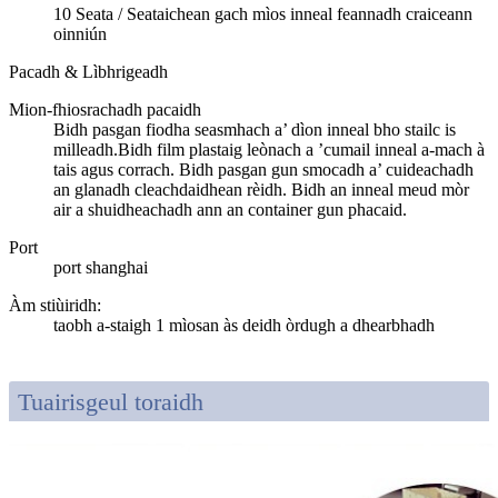
10 Seata / Seataichean gach mìos inneal feannadh craiceann
oinniún
Pacadh & Lìbhrigeadh
Mion-fhiosrachadh pacaidh
Bidh pasgan fiodha seasmhach a’ dìon inneal bho stailc is
milleadh.Bidh film plastaig leònach a ’cumail inneal a-mach à
tais agus corrach. Bidh pasgan gun smocadh a’ cuideachadh
an glanadh cleachdaidhean rèidh. Bidh an inneal meud mòr
air a shuidheachadh ann an container gun phacaid.
Port
port shanghai
Àm stiùiridh
:
taobh a-staigh 1 mìosan às deidh òrdugh a dhearbhadh
Tuairisgeul toraidh