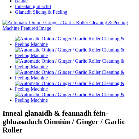
Bathar
Innealan giullachd
Glanadh Slicing & Peeling
Inneal glanaidh & feannadh fèin-
ghluasadach Oinniún / Ginger / Garlic
Roller