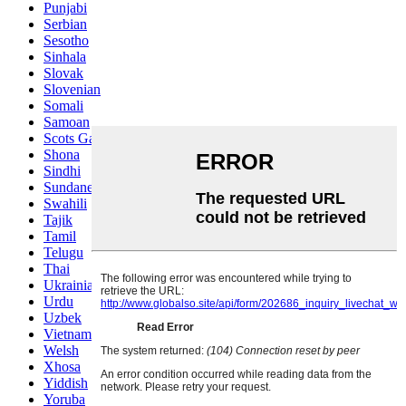
Punjabi
Serbian
Sesotho
Sinhala
Slovak
Slovenian
Somali
Samoan
Scots Gaelic
Shona
Sindhi
Sundanese
Swahili
Tajik
Tamil
Telugu
Thai
Ukrainian
Urdu
Uzbek
Vietnamese
Welsh
Xhosa
Yiddish
Yoruba