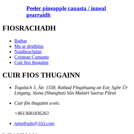
Peeler pineapple canasta / inneal
gearraidh
FIOSRACHADH
Bathar
Mu ar deidhinn
Naidheachdan
Ceistean Cumanta
Cuir fios thugainn
CUIR FIOS THUGAINN
Togalach 3, Àir. 1558, Rathad Pingzhuang an Ear, Sgìre Ùr
Lingang, Sìona (Shanghai) Sòn Malairt Saorsa Pìleat
Cuir fòn thugainn a-nis:
+8613681836263
jumpfruits@163.com