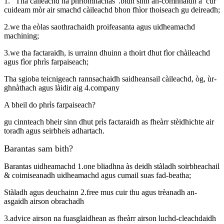
1. ”Tha càileachd na phrìomhachas”.bidh sinn an-còmhnaidh a’ cur
cuideam mòr air smachd càileachd bhon fhìor thoiseach gu deireadh;
2.we tha eòlas saothrachaidh proifeasanta agus uidheamachd
machining;
3.we tha factaraidh, is urrainn dhuinn a thoirt dhut fìor chàileachd
agus fìor phrìs farpaiseach;
Tha sgioba teicnigeach rannsachaidh saidheansail càileachd, òg, ùr-
ghnàthach agus làidir aig 4.company
A bheil do phrìs farpaiseach?
gu cinnteach bheir sinn dhut prìs factaraidh as fheàrr stèidhichte air
toradh agus seirbheis adhartach.
Barantas sam bith?
Barantas uidheamachd 1.one bliadhna às deidh stàladh soirbheachail
& coimiseanadh uidheamachd agus cumail suas fad-beatha;
Stàladh agus deuchainn 2.free mus cuir thu agus trèanadh an-
asgaidh airson obrachadh
3.advice airson na fuasglaidhean as fheàrr airson luchd-cleachdaidh