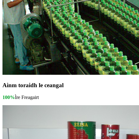
Ainm toraidh le ceangal
100%
Ìre Freagairt