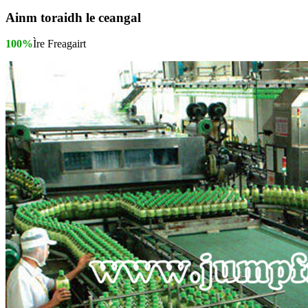
Ainm toraidh le ceangal
100%
Ìre Freagairt