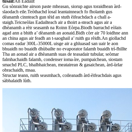
tùsail:
An Eadailt
Gu sònraichte airson paste mheasan, siorup agus toraidhean àrd-
slaodach eile.Teòthachd ìosal leantainneach fo fholamh gus
dèanamh cinnteach gun tèid an stuth èifeachdach a chall a-
staigh.Teicneòlas Eadailteach air a thoirt a-steach agus air a
dhèanamh a rèir seasamh na Roinn Eòrpa.Biodh barrachd eòlais
agad ann a bhith a’ dèanamh an aonaid.Bidh còrr air 70 loidhne ann
an china agus air feadh an t-saoghail a’ ruith gu rèidh.An giollachd
comas eadar 300L-35000L uisge air a ghluasad san uair le aon
bhuaidh no buaidh dhùbailte no evaporator falamh buaidh trì-fhillte
Tha an aonad air a dhèanamh suas de teasadair tubular, seòmar
falmhachaidh falamh, condenser ioma-ìre, pumpaichean, siostam
smachd PLC, bhalbhaichean, meatairean & gasaichean, àrd-ùrlar
obrachaidh, msaa.
Structar teann, ruith seasmhach, coileanadh àrd-èifeachdais agus
sàbhalaidh lùth.