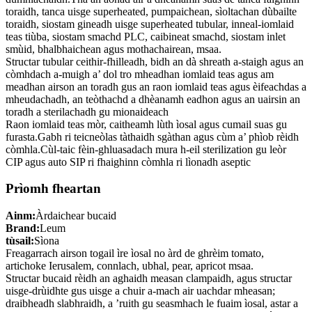
toraidh, tanca uisge superheated, pumpaichean, sìoltachan dùbailte
toraidh, siostam gineadh uisge superheated tubular, inneal-iomlaid
teas tiùba, siostam smachd PLC, caibineat smachd, siostam inlet
smùid, bhalbhaichean agus mothachairean, msaa.
Structar tubular ceithir-fhilleadh, bidh an dà shreath a-staigh agus an
còmhdach a-muigh a’ dol tro mheadhan iomlaid teas agus am
meadhan airson an toradh gus an raon iomlaid teas agus èifeachdas a
mheudachadh, an teòthachd a dhèanamh eadhon agus an uairsin an
toradh a sterilachadh gu mionaideach
Raon iomlaid teas mòr, caitheamh lùth ìosal agus cumail suas gu
furasta.Gabh ri teicneòlas tàthaidh sgàthan agus cùm a’ phìob rèidh
còmhla.Cùl-taic fèin-ghluasadach mura h-eil sterilization gu leòr
CIP agus auto SIP ri fhaighinn còmhla ri lìonadh aseptic
Prìomh fheartan
Ainm:
Àrdaichear bucaid
Brand:
Leum
tùsail:
Sìona
Freagarrach airson togail ìre ìosal no àrd de ghrèim tomato,
artichoke Ierusalem, connlach, ubhal, pear, apricot msaa.
Structar bucaid rèidh an aghaidh measan clampaidh, agus structar
uisge-drùidhte gus uisge a chuir a-mach air uachdar mheasan;
draibheadh ​​​​slabhraidh, a ’ruith gu seasmhach le fuaim ìosal, astar a