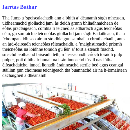
Iarrtas Bathar
Tha Jump a ’speisealachadh ann a bhith a’ dèanamh sùgh mheasan,
uidheamachd giollachd jam, às deidh grunn bhliadhnaichean de
eòlas practaigeach, còmhla ri teicneòlas adhartach agus teicneòlas
cèin, gu sònraichte teicneòlas giollachd jam sùgh Eadailteach, tha a
’chompanaidh seo air an stoidhle gun samhail a chruthachadh, anns
an àrd-deireadh teicneòlas rèiteachaidh, a ’maighstireachd prìomh
theicneòlas na loidhne toraidh gu lèir, a’ toirt a-steach fuachd,
smachd teothachd briseadh teth, a ’leasachadh crìoch toraidh pulp
pulper, poit dlùth air bunait na h-àrainneachd tùsail nas lùth-
èifeachdaiche, inneal lìonadh àrainneachd sterile beò agus ceangal
stàilinn gun choimeas teicnigeach tha buannachd air na h-iomairtean
dachaigheil a dhèanamh.