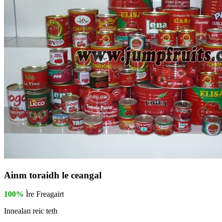
Ainm toraidh le ceangal
100%
Ìre Freagairt
Innealan reic teth