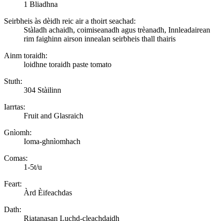
1 Bliadhna
Seirbheis às dèidh reic air a thoirt seachad:
Stàladh achaidh, coimiseanadh agus trèanadh, Innleadairean
rim faighinn airson innealan seirbheis thall thairis
Ainm toraidh:
loidhne toraidh paste tomato
Stuth:
304 Stàilinn
Iarrtas:
Fruit and Glasraich
Gnìomh:
Ioma-ghnìomhach
Comas:
1-5t/u
Feart:
Àrd Èifeachdas
Dath:
Riatanasan Luchd-cleachdaidh