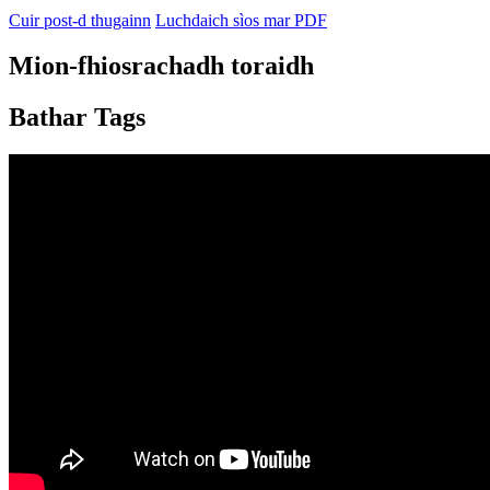
Cuir post-d thugainn
Luchdaich sìos mar PDF
Mion-fhiosrachadh toraidh
Bathar Tags