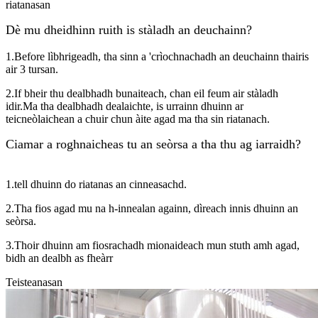
riatanasan
Dè mu dheidhinn ruith is stàladh an deuchainn?
1.Before lìbhrigeadh, tha sinn a 'crìochnachadh an deuchainn thairis
air 3 tursan.
2.If bheir thu dealbhadh bunaiteach, chan eil feum air stàladh
idir.Ma tha dealbhadh dealaichte, is urrainn dhuinn ar
teicneòlaichean a chuir chun àite agad ma tha sin riatanach.
Ciamar a roghnaicheas tu an seòrsa a tha thu ag iarraidh?
1.tell dhuinn do riatanas an cinneasachd.
2.Tha fios agad mu na h-innealan againn, dìreach innis dhuinn an
seòrsa.
3.Thoir dhuinn am fiosrachadh mionaideach mun stuth amh agad,
bidh an dealbh as fheàrr
Teisteanasan