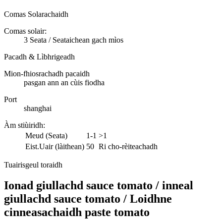
Comas Solarachaidh
Comas solair:
3 Seata / Seataichean gach mìos
Pacadh & Lìbhrigeadh
Mion-fhiosrachadh pacaidh
pasgan ann an cùis fiodha
Port
shanghai
Àm stiùiridh
:
Meud (Seata)
1-1
>1
Eist.Uair (làithean)
50
Ri cho-rèiteachadh
Tuairisgeul toraidh
Ionad giullachd sauce tomato / inneal
giullachd sauce tomato / Loidhne
cinneasachaidh paste tomato