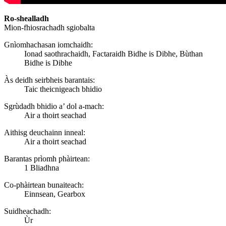
Ro-shealladh
Mion-fhiosrachadh sgiobalta
Gnìomhachasan iomchaidh:
Ionad saothrachaidh, Factaraidh Bidhe is Dibhe, Bùthan
Bidhe is Dibhe
Às deidh seirbheis barantais:
Taic theicnigeach bhidio
Sgrùdadh bhidio a’ dol a-mach:
Air a thoirt seachad
Aithisg deuchainn inneal:
Air a thoirt seachad
Barantas prìomh phàirtean:
1 Bliadhna
Co-phàirtean bunaiteach:
Einnsean, Gearbox
Suidheachadh:
Ùr