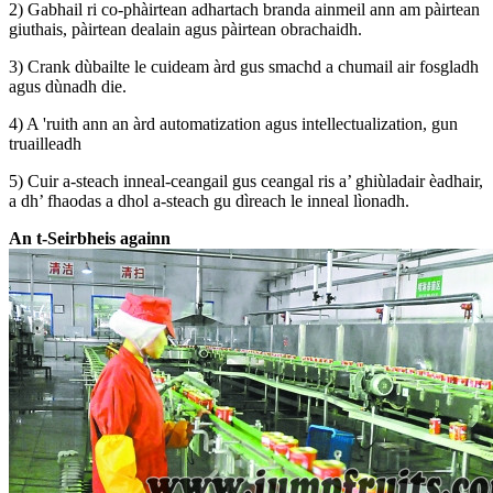
2) Gabhail ri co-phàirtean adhartach branda ainmeil ann am pàirtean
giuthais, pàirtean dealain agus pàirtean obrachaidh.
3) Crank dùbailte le cuideam àrd gus smachd a chumail air fosgladh
agus dùnadh die.
4) A 'ruith ann an àrd automatization agus intellectualization, gun
truailleadh
5) Cuir a-steach inneal-ceangail gus ceangal ris a’ ghiùladair èadhair,
a dh’ fhaodas a dhol a-steach gu dìreach le inneal lìonadh.
An t-Seirbheis againn