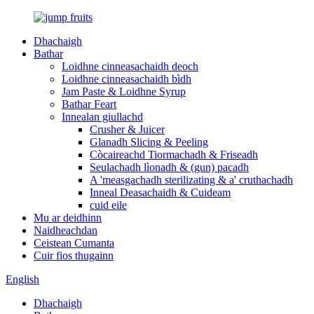
Dhachaigh
Bathar
Loidhne cinneasachaidh deoch
Loidhne cinneasachaidh bìdh
Jam Paste & Loidhne Syrup
Bathar Feart
Innealan giullachd
Crusher & Juicer
Glanadh Slicing & Peeling
Còcaireachd Tiormachadh & Friseadh
Seulachadh lìonadh & (gun) pacadh
A 'measgachadh sterilizating & a' cruthachadh
Inneal Deasachaidh & Cuideam
cuid eile
Mu ar deidhinn
Naidheachdan
Ceistean Cumanta
Cuir fios thugainn
English
Dhachaigh