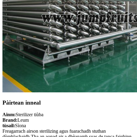
Pàirtean inneal
Ainm:
Sterilizer tiùba
Brand:
Leum
tùsail:
Sìona
Freagarrach airson sterilizing agus fuarachadh stuthan
dùmhlachaidh.Tha an aonad air a dhèanamh suas de tanca faighinn