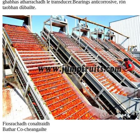
ghabhas atharrachadh le transducer.Bearings anticorrosive, ròn
taobhan dùbailte.
Fiosrachadh conaltraidh
Bathar Co-cheangailte