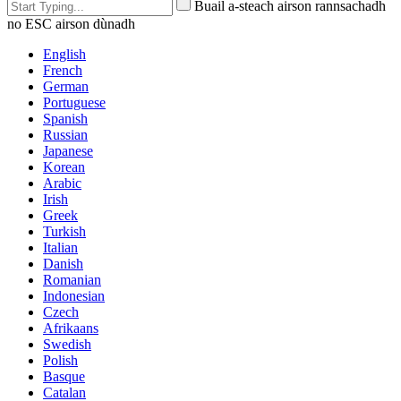
Buail a-steach airson rannsachadh
no ESC airson dùnadh
English
French
German
Portuguese
Spanish
Russian
Japanese
Korean
Arabic
Irish
Greek
Turkish
Italian
Danish
Romanian
Indonesian
Czech
Afrikaans
Swedish
Polish
Basque
Catalan