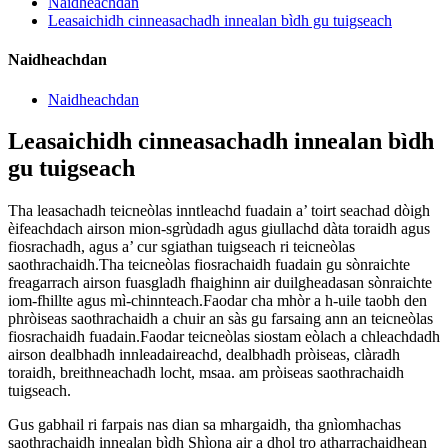
Naidheachdan
Leasaichidh cinneasachadh innealan bìdh gu tuigseach
Naidheachdan
Naidheachdan
Leasaichidh cinneasachadh innealan bìdh
gu tuigseach
Tha leasachadh teicneòlas inntleachd fuadain a’ toirt seachad dòigh
èifeachdach airson mion-sgrùdadh agus giullachd dàta toraidh agus
fiosrachadh, agus a’ cur sgiathan tuigseach ri teicneòlas
saothrachaidh.Tha teicneòlas fiosrachaidh fuadain gu sònraichte
freagarrach airson fuasgladh fhaighinn air duilgheadasan sònraichte
iom-fhillte agus mì-chinnteach.Faodar cha mhòr a h-uile taobh den
phròiseas saothrachaidh a chuir an sàs gu farsaing ann an teicneòlas
fiosrachaidh fuadain.Faodar teicneòlas siostam eòlach a chleachdadh
airson dealbhadh innleadaireachd, dealbhadh pròiseas, clàradh
toraidh, breithneachadh locht, msaa. am pròiseas saothrachaidh
tuigseach.
Gus gabhail ri farpais nas dian sa mhargaidh, tha gnìomhachas
saothrachaidh innealan bìdh Shìona air a dhol tro atharrachaidhean