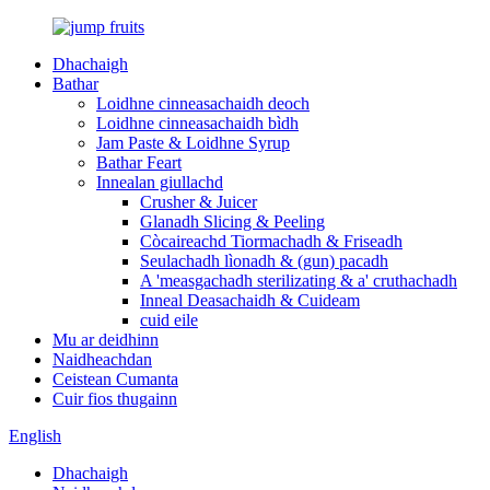
Dhachaigh
Bathar
Loidhne cinneasachaidh deoch
Loidhne cinneasachaidh bìdh
Jam Paste & Loidhne Syrup
Bathar Feart
Innealan giullachd
Crusher & Juicer
Glanadh Slicing & Peeling
Còcaireachd Tiormachadh & Friseadh
Seulachadh lìonadh & (gun) pacadh
A 'measgachadh sterilizating & a' cruthachadh
Inneal Deasachaidh & Cuideam
cuid eile
Mu ar deidhinn
Naidheachdan
Ceistean Cumanta
Cuir fios thugainn
English
Dhachaigh