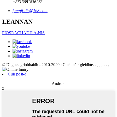
+8613681836263
jumpfruits@163.com
LEANNAN
FIOSRACHADH A-NIS
© Dlighe-sgrìobhaidh - 2010-2020 : Gach còir glèidhte.
- , , , , , ,
Cuir post-d
Android
x