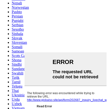
Nepali
Norwegian
Pashto
Persian
Punjabi
Serbian
Sesotho
Sinhala
Slovak
Slovenian
Somali
Samoan
Scots Gaelic
Shona
Sindhi
Sundanese
Swahili
Tajik
Tamil
Telugu
Thai
Ukrainian
Urdu
Uzbek
Vietnamese