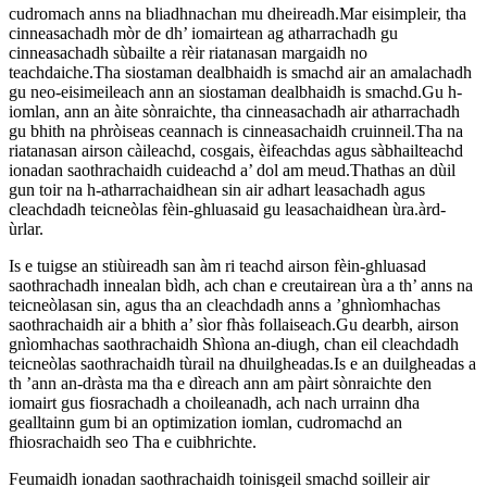
cudromach anns na bliadhnachan mu dheireadh.Mar eisimpleir, tha
cinneasachadh mòr de dh’ iomairtean ag atharrachadh gu
cinneasachadh sùbailte a rèir riatanasan margaidh no
teachdaiche.Tha siostaman dealbhaidh is smachd air an amalachadh
gu neo-eisimeileach ann an siostaman dealbhaidh is smachd.Gu h-
iomlan, ann an àite sònraichte, tha cinneasachadh air atharrachadh
gu bhith na phròiseas ceannach is cinneasachaidh cruinneil.Tha na
riatanasan airson càileachd, cosgais, èifeachdas agus sàbhailteachd
ionadan saothrachaidh cuideachd a’ dol am meud.Thathas an dùil
gun toir na h-atharrachaidhean sin air adhart leasachadh agus
cleachdadh teicneòlas fèin-ghluasaid gu leasachaidhean ùra.àrd-
ùrlar.
Is e tuigse an stiùireadh san àm ri teachd airson fèin-ghluasad
saothrachadh innealan bìdh, ach chan e creutairean ùra a th’ anns na
teicneòlasan sin, agus tha an cleachdadh anns a ’ghnìomhachas
saothrachaidh air a bhith a’ sìor fhàs follaiseach.Gu dearbh, airson
gnìomhachas saothrachaidh Shìona an-diugh, chan eil cleachdadh
teicneòlas saothrachaidh tùrail na dhuilgheadas.Is e an duilgheadas a
th ’ann an-dràsta ma tha e dìreach ann am pàirt sònraichte den
iomairt gus fiosrachadh a choileanadh, ach nach urrainn dha
gealltainn gum bi an optimization iomlan, cudromachd an
fhiosrachaidh seo Tha e cuibhrichte.
Feumaidh ionadan saothrachaidh toinisgeil smachd soilleir air