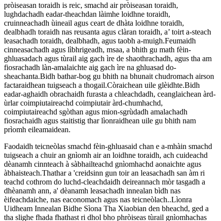
pròiseasan toraidh is reic, smachd air pròiseasan toraidh,
lughdachadh eadar-theachdan làimhe loidhne toraidh,
cruinneachadh ùineail agus ceart de dhàta loidhne toraidh,
dealbhadh toraidh nas reusanta agus clàran toraidh, a’ toirt a-steach
leasachadh toraidh, dealbhadh, agus taobh a-muigh.Feumaidh
cinneasachadh agus lìbhrigeadh, msaa, a bhith gu math fèin-
ghluasadach agus tùrail aig gach ìre de shaothrachadh, agus tha am
fiosrachadh làn-amalaichte aig gach ìre na ghluasad do-
sheachanta.Bidh bathar-bog gu bhith na bhunait chudromach airson
factaraidhean tuigseach a thogail.Còraichean uile glèidhte.Bidh
eadar-aghaidh obrachaidh furasta a chleachdadh, ceanglaichean àrd-
ùrlar coimpiutaireachd coimpiutair àrd-chumhachd,
coimpiutaireachd sgòthan agus mion-sgrùdadh amalachadh
fiosrachaidh agus staitistig thar lìonraidhean uile gu bhith nam
prìomh eileamaidean.
Faodaidh teicneòlas smachd fèin-ghluasaid chan e a-mhàin smachd
tuigseach a chuir an gnìomh air an loidhne toraidh, ach cuideachd
dèanamh cinnteach à sàbhailteachd gnìomhachd aonaichte agus
àbhaisteach.Thathar a 'creidsinn gun toir an leasachadh san àm ri
teachd cothrom do luchd-cleachdaidh deireannach mòr tasgadh a
dhèanamh ann, a' dèanamh leasachadh innealan bìdh nas
èifeachdaiche, nas eaconomach agus nas teicneòlach..Lìonra
Uidheam Innealan Bidhe Sìona Tha Xiaobian den bheachd, ged a
tha slighe fhada fhathast ri dhol bho phròiseas tùrail gnìomhachas