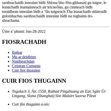
saothrachaidh innealan bìdh Shìona bho fèin-ghluasad gu tuigse, le
leasachadh leantainneach air teicneòlas, gu cinnteach bidh
toraidhean innealan bìdh a ’fàs tuigseach.Tha leasachadh stiùireadh
gnìomhachas saothrachaidh innealan bìdh na roghainn do-
sheachanta.
Ùine a’ phuist: Jun-28-2022
FIOSRACHADH
Bathar
Mu ar deidhinn
Naidheachdan
Ceistean Cumanta
Cuir fios thugainn
CUIR FIOS THUGAINN
Togalach 3, Àir. 1558, Rathad Pingzhuang an Ear, Sgìre Ùr
Lingang, Sìona (Shanghai) Sòn Malairt Saorsa Pìleat
Cuir fòn thugainn a-nis: