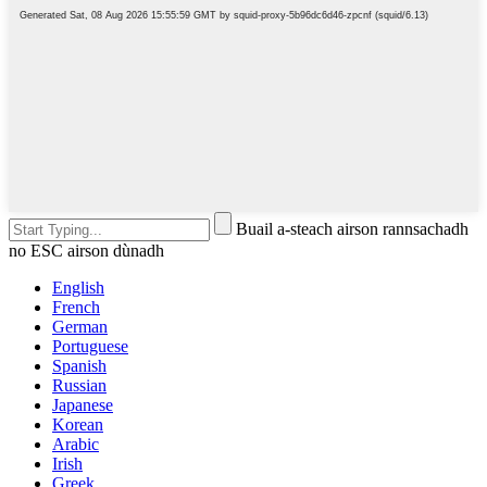
Buail a-steach airson rannsachadh
no ESC airson dùnadh
English
French
German
Portuguese
Spanish
Russian
Japanese
Korean
Arabic
Irish
Greek