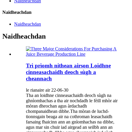
Naidheachdan
Naidheachdan
Naidheachdan
Naidheachdan
Trì prìomh nithean airson Loidhne
cinneasachaidh deoch sùgh a
cheannach
le rianaire air 22-06-30
Tha an loidhne cinneasachaidh deoch sùgh na
ghnìomhachas a tha air nochdadh le fèill mhòr air
mòran dheochan agus àrdachadh
chompanaidhean dibhe.Tha mòran de luchd-
tionnsgain beaga air na cothroman leasachaidh
farsaing fhaicinn ann an gnìomhachas na dibhe,
agus mar sin chuir iad airgead an seilbh ann an