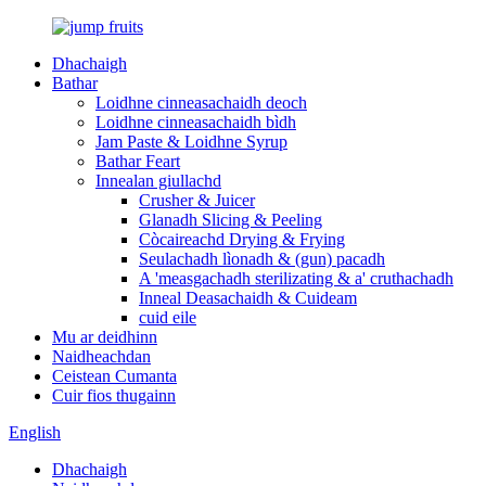
Dhachaigh
Bathar
Loidhne cinneasachaidh deoch
Loidhne cinneasachaidh bìdh
Jam Paste & Loidhne Syrup
Bathar Feart
Innealan giullachd
Crusher & Juicer
Glanadh Slicing & Peeling
Còcaireachd Drying & Frying
Seulachadh lìonadh & (gun) pacadh
A 'measgachadh sterilizating & a' cruthachadh
Inneal Deasachaidh & Cuideam
cuid eile
Mu ar deidhinn
Naidheachdan
Ceistean Cumanta
Cuir fios thugainn
English
Dhachaigh