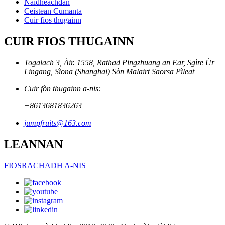
Naidheachdan
Ceistean Cumanta
Cuir fios thugainn
CUIR FIOS THUGAINN
Togalach 3, Àir. 1558, Rathad Pingzhuang an Ear, Sgìre Ùr
Lingang, Sìona (Shanghai) Sòn Malairt Saorsa Pìleat
Cuir fòn thugainn a-nis:
+8613681836263
jumpfruits@163.com
LEANNAN
FIOSRACHADH A-NIS