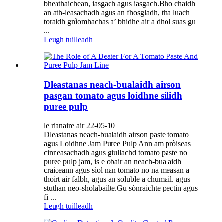
bheathaichean, iasgach agus iasgach.Bho chaidh
an ath-leasachadh agus an fhosgladh, tha luach
toraidh gnìomhachas a’ bhidhe air a dhol suas gu
...
Leugh tuilleadh
Dleastanas neach-bualaidh airson
pasgan tomato agus loidhne silidh
puree pulp
le rianaire air 22-05-10
Dleastanas neach-bualaidh airson paste tomato
agus Loidhne Jam Puree Pulp Ann am pròiseas
cinneasachadh agus giullachd tomato paste no
puree pulp jam, is e obair an neach-bualaidh
craiceann agus sìol nan tomato no na measan a
thoirt air falbh, agus an soluble a chumail. agus
stuthan neo-sholabailte.Gu sònraichte pectin agus
fi ...
Leugh tuilleadh