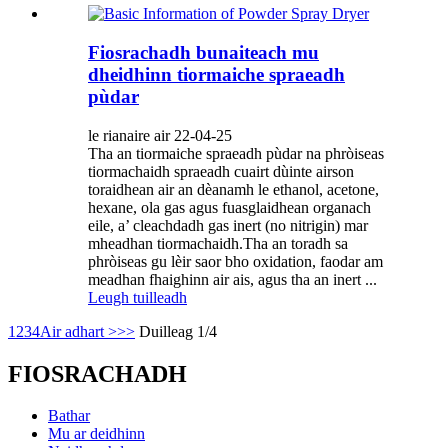
Fiosrachadh bunaiteach mu
dheidhinn tiormaiche spraeadh
pùdar
le rianaire air 22-04-25
Tha an tiormaiche spraeadh pùdar na phròiseas
tiormachaidh spraeadh cuairt dùinte airson
toraidhean air an dèanamh le ethanol, acetone,
hexane, ola gas agus fuasglaidhean organach
eile, a’ cleachdadh gas inert (no nitrigin) mar
mheadhan tiormachaidh.Tha an toradh sa
phròiseas gu lèir saor bho oxidation, faodar am
meadhan fhaighinn air ais, agus tha an inert ...
Leugh tuilleadh
1
2
3
4
Air adhart >
>>
Duilleag 1/4
FIOSRACHADH
Bathar
Mu ar deidhinn