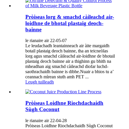
Pròiseas lorg & smachd càileachd air-
loidhne de bhotal plastaig deoch-
bainne
le rianaire air 22-05-07
Le leudachadh leantainneach air àite margaidh
botail plastaig deoch bainne, tha an teicneòlas
lorg agus smachd càileachd air-loidhne de bhotail
plastaig deoch bainne air a thighinn gu bhith na
mheadhan aig smachd càileachd diofar luchd-
saothrachaidh bainne is dibhe.Nuair a bhios tu a’
ceannach mìrean stuth amh PET ...
Leugh tuilleadh
Pròiseas Loidhne Riochdachaidh
Sùgh Coconut
le rianaire air 22-04-28
Pròiseas Loidhne Riochdachaidh Sùgh Coconut