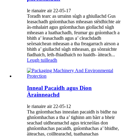
le rianaire air 22-05-17
Toradh tearc as urrainn sùgh a ghiullachd Gus
leasachadh gnìomhachas mheasan stèidhichte air
às-mhalairt agus gnìomhachas giollachd sùgh
mheasan a luathachadh, feumar gu gnìomhach a
bhith a’ leasachadh agus a’ cleachdadh
seòrsaichean mheasan a tha freagarrach airson a
bhith a’ giullachd sùgh mheasan, gu sònraichte
fiadhaich, leth-fhiadhaich no luaidh- àiteach...
Leugh tuilleadh
Inneal Pacaidh agus Dìon
Àrainneachd
le rianaire air 22-05-12
Tha gnìomhachas innealan pacaidh is bidhe na
ghnìomhachas a tha a’ tighinn am bàrr a bheir
seachad uidheamachd agus teicneòlas don
ghnìomhachas pacaidh, gnìomhachas a’ bhidhe,
àiteachas, coilltearachd, tuathanachas