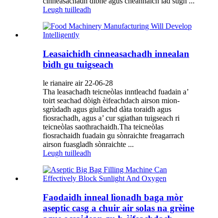
cinneasachadh dibhe agus cheannaich iad sùgh ...
Leugh tuilleadh
Leasaichidh cinneasachadh innealan
bìdh gu tuigseach
le rianaire air 22-06-28
Tha leasachadh teicneòlas inntleachd fuadain a’
toirt seachad dòigh èifeachdach airson mion-
sgrùdadh agus giullachd dàta toraidh agus
fiosrachadh, agus a’ cur sgiathan tuigseach ri
teicneòlas saothrachaidh.Tha teicneòlas
fiosrachaidh fuadain gu sònraichte freagarrach
airson fuasgladh sònraichte ...
Leugh tuilleadh
Faodaidh inneal lìonadh baga mòr
aseptic casg a chuir air solas na grèine