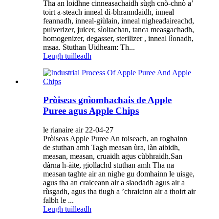
Tha an loidhne cinneasachaidh sùgh cnò-chnò a’
toirt a-steach inneal dì-bhranndaidh, inneal
feannadh, inneal-giùlain, inneal nigheadaireachd,
pulverizer, juicer, sìoltachan, tanca measgachadh,
homogenizer, degasser, sterilizer , inneal lìonadh,
msaa. Stuthan Uidheam: Th...
Leugh tuilleadh
Pròiseas gnìomhachais de Apple
Puree agus Apple Chips
le rianaire air 22-04-27
Pròiseas Apple Puree An toiseach, an roghainn
de stuthan amh Tagh measan ùra, làn aibidh,
measan, measan, cruaidh agus cùbhraidh.San
dàrna h-àite, giollachd stuthan amh Tha na
measan taghte air an nighe gu domhainn le uisge,
agus tha an craiceann air a slaodadh agus air a
rùsgadh, agus tha tiugh a ’chraicinn air a thoirt air
falbh le ...
Leugh tuilleadh