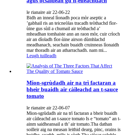
agus ocsaidean gu h-èifeachdach
le rianaire air 22-06-22
Bidh an inneal lìonadh poca mòr aseptic a
’gabhail ris an teicneòlas tracadh teòthachd fìor-
ùine gus sùil a chumail air teòthachd a’
mheadhan tomhaiste ann an raon mòr, cuir crìoch
air an dìoladh fìor-ùine airson dùmhlachd
meadhanach, seachain buaidh cruinneas lìonaidh
mar thoradh air an atharrachadh. nam mi...
Leugh tuilleadh
Mion-sgrùdadh air na trì factaran a
bheir buaidh air càileachd an t-sauce
tomato
le rianaire air 22-06-07
Mion-sgrùdadh air na trì factaran a bheir buaidh
air càileachd an t-sauce tomato Is e “tomato” an t-
ainm saidheansail a th’ air tomato.Tha dathan
soilleir aig na measan leithid dearg, pinc, orains is
buidhe, searbh, milis is sùgh.Tha siùcar soluble