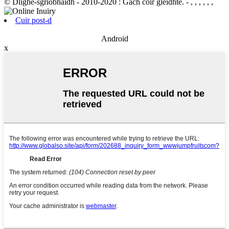
© Dlighe-sgrìobhaidh - 2010-2020 : Gach còir glèidhte.
- , , , , , ,
Cuir post-d
Android
x