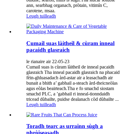
ann, searbhag organach, pròtain, vitimín C,
carotene, msaa.
Leugh tuilleadh
Cumail suas làitheil & cùram inneal
pacaidh glasraich
le rianaire air 22-05-23
Cumail suas is cùram làitheil de inneal pacaidh
glasraich Tha inneal pacaidh glasraich na phacaid
fèin-ghluasadach àrd-astar air a leasachadh air
bunait a bhith a’ gabhail a-steach àrd-theicneòlas
agus eòlas beairteach.Tha e fo smachd siostam
smachd PLC, a ’gabhail ri inneal-tionndaidh
tricead dùbailte, puidse dealanach còd dùbailte ...
Leugh tuilleadh
Toradh tearc as urrainn sùgh a
phròiseasadh